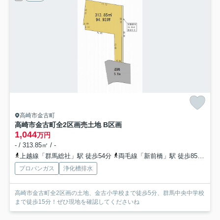
高崎市金古町
高崎市金古町全2区画売土地 B区画
1,044
万円
- / 313.85㎡ / -
上越線「群馬総社」駅 徒歩54分
両毛線「新前橋」駅 徒歩85分
上
プロパンガス
浄化槽排水
高崎市金古町全2区画の土地、金古小学校まで徒歩5分、群馬中央中学校
まで徒歩15分！ぜひ現地を確認してくださいね