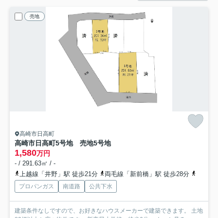
売地
高崎市日高町
高崎市日高町5号地 売地
5号地
1,580
万円
- / 291.63㎡ / -
上越線「井野」駅 徒歩21分
両毛線「新前橋」駅 徒歩28分
上越線
プロパンガス
南道路
公共下水
建築条件なしですので、お好きなハウスメーカーで建築できます。 土地