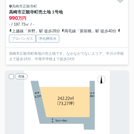
高崎市正観寺町
高崎市正観寺町売土地 1号地
990
万円
- / 197.73㎡ / -
上越線「井野」駅 徒歩28分
両毛線「新前橋」駅 徒歩40分
上越線
プロパンガス
浄化槽排水
高崎市正観寺町角地の売土地です。なかなかでないエリア、中川小学校
まで徒歩18分、中尾中学校まで徒歩24分
売地