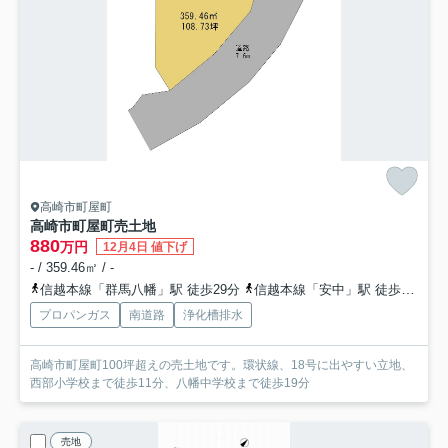
高崎市町屋町
高崎市町屋町売土地
880
万円
12月4日 値下げ
- / 359.46㎡ / -
信越本線「群馬八幡」駅 徒歩29分
信越本線「安中」駅 徒歩55分
プロパンガス
南道路
浄化槽排水
高崎市町屋町100坪超えの売土地です。環状線、18号に出やすい立地、
西部小学校まで徒歩11分、八幡中学校まで徒歩19分
売地