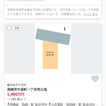
高崎市吉井町本郷全7区画の分譲地です。254号線バイパス沿いで北道路
よりも進入できます。国道沿いとはいえ、交通量が多くあ...
もっと見る
売地
高崎市中居町
高崎市中居町一丁目売土地
1,480
万円
- / 140.40㎡ / -
高崎線「高崎」駅 徒歩30分
上信電鉄「南高崎」駅 徒歩42分
高崎