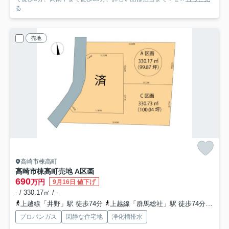
る
売地
高崎市棟高町
高崎市棟高町売地 A区画
690
万円
9月16日 値下げ
- / 330.17㎡ / -
上越線「井野」駅 徒歩74分
上越線「群馬総社」駅 徒歩74分
両毛
プロパンガス
閑静な住宅地
浄化槽排水