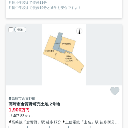
片岡小学校まで徒歩11分
片岡中学校まで徒歩19分と通学も安心ですよ！
売地
高崎市倉賀野町
高崎市倉賀野町売土地 2号地
1,900
万円
- / 407.83㎡ / -
高崎線「倉賀野」駅 徒歩17分
上信電鉄「山名」駅 徒歩38分
八高