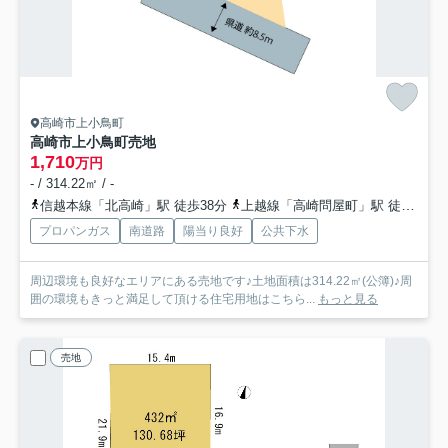
高崎市上小鳥町
高崎市上小鳥町売地
1,710
万円
- / 314.22㎡ / -
信越本線「北高崎」駅 徒歩38分
上越線「高崎問屋町」駅 徒歩45分
プロパンガス
南道路
陽当り良好
公共下水
周辺環境も良好なエリアにある売地です♪土地面積は314.22㎡(公簿)♪周
囲の環境もきっと満足して頂ける住宅用地はこちら...
もっと見る
売地