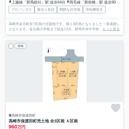
上越線「群馬総社」駅 徒歩64分
両毛線「新前橋」駅 徒歩90分
上
プロパンガス
陽当り良好
閑静な住宅地
浄化槽排水
高崎市金古町全7区画の分譲地です。残り3区画となりました！造成渡し
となります。金古南小学校まで徒歩13分、群馬中央中学校...
もっと見る
売地
高崎市保渡田町
高崎市保渡田町売土地 全3区画 Ａ区画
960
万円