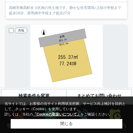
高崎市棟高町全３区画の売土地です。静かな住宅環境♪上効小学校まで
徒歩16分、群馬南中学校まで徒歩27分
売地
検索条件を変更
まとめてお問い合わせ
高崎市中泉町
当サイトでは、お客様の当サイト利用状況把握、サービス向上検討を目的と
高崎市中泉町売地
して、クッキー（Cookie）を使用しています。
2,000
万円
詳しくは、当社の
「Cookieの取扱いについて」
をご確認ください。
- / 255.37㎡ / -
閉じる
来店予約
物件検索
LINEする
電話する
上越線「井野」駅 徒歩38分
上越線「高崎問屋町」駅 徒歩50分
信