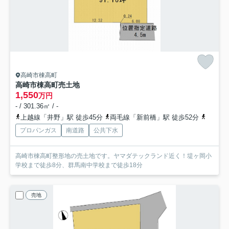
高崎市棟高町
高崎市棟高町売土地
1,550
万円
- / 301.36㎡ / -
上越線「井野」駅 徒歩45分
両毛線「新前橋」駅 徒歩52分
上越線
プロパンガス
南道路
公共下水
高崎市棟高町整形地の売土地です。ヤマダテックランド近く！堤ヶ岡小
学校まで徒歩8分、群馬南中学校まで徒歩18分
売地