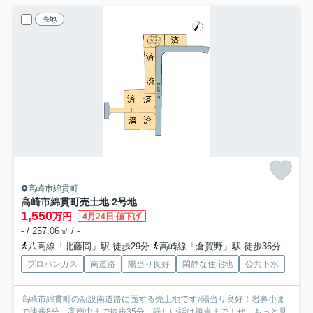
売地
高崎市綿貫町
高崎市綿貫町売土地 2号地
1,550
万円
4月24日 値下げ
- / 257.06㎡ / -
八高線「北藤岡」駅 徒歩29分
高崎線「倉賀野」駅 徒歩36分
上信
プロパンガス
南道路
陽当り良好
閑静な住宅地
公共下水
高崎市綿貫町の新設南道路に面する売土地です♪陽当り良好！岩鼻小ま
で徒歩8分、高南中まで徒歩35分、詳しい話は担当まで！ぜ...
もっと見