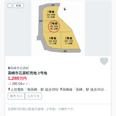
売地
高崎市石原町
高崎市石原町売地 2号地
1,280
万円
- / 285.04㎡ / -
上信電鉄「南高崎」駅 徒歩29分
高崎線「高崎」駅 徒歩31分
上信
都市ガス
公共下水
石原町4区画の新規分譲地（2号地）の物件です。