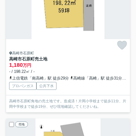
高崎市石原町
高崎市石原町売土地
1,180
万円
- / 198.22㎡ / -
上信電鉄「南高崎」駅 徒歩29分
高崎線「高崎」駅 徒歩31分
上信
プロパンガス
公共下水
高崎市石原町角地の売土地です。造成済！片岡小学校まで徒歩11分、片
岡中学校まで徒歩19分、ぜひ現地確認してくださいね。
売地