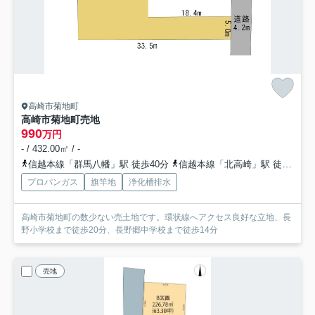
高崎市菊地町
高崎市菊地町売地
990
万円
- / 432.00㎡ / -
信越本線「群馬八幡」駅 徒歩40分
信越本線「北高崎」駅 徒歩55分
プロパンガス
旗竿地
浄化槽排水
高崎市菊地町の数少ない売土地です。環状線へアクセス良好な立地、長
野小学校まで徒歩20分、長野郷中学校まで徒歩14分
売地