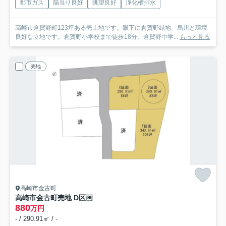
都市ガス
陽当り良好
眺望良好
浄化槽排水
高崎市倉賀野町123坪ある売土地です。眼下に倉賀野緑地、烏川と環境
良好な立地です。倉賀野小学校まで徒歩18分、倉賀野中学...
もっと見る
売地
高崎市金古町
高崎市金古町売地 D区画
880
万円
- / 290.91㎡ / -