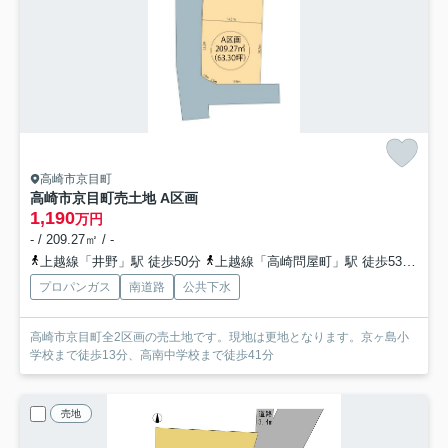
高崎市京目町
高崎市京目町売土地 A区画
1,190
万円
- / 209.27㎡ / -
上越線「井野」駅 徒歩50分
上越線「高崎問屋町」駅 徒歩53分
両
プロパンガス
南道路
公共下水
高崎市京目町全2区画の売土地です。現地は更地となります。京ヶ島小
学校まで徒歩13分、高南中学校まで徒歩41分
売地