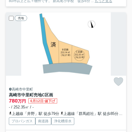
80坪以上と広々物件です。 新高尾小学校 徒歩6分 ...
もっと見る
売地
高崎市中里町
高崎市中里町売地C区画
780
万円
6月12日 値下げ
- / 252.35㎡ / -
上越線「井野」駅 徒歩79分
上越線「群馬総社」駅 徒歩85分
上越
プロパンガス
南道路
浄化槽排水