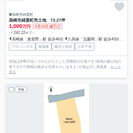
高崎市綿貫町
高崎市綿貫町売土地 73.27坪
1,000
万円
5月14日 値下げ
- / 242.22㎡ / -
高崎線「倉賀野」駅 徒歩46分
八高線「北藤岡」駅 徒歩43分
高崎
プロパンガス
南道路
陽当り良好
公共下水
現地は井野川沿いでのんびりとした雰囲気の立地です♪群馬の森が目の
前ですので毎朝お散歩も出来ちゃいますよ♪土地は少し高低差...
もっと
見る
売地