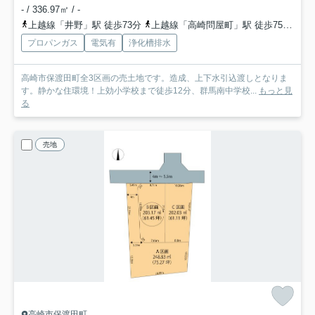
- / 336.97㎡ / -
上越線「井野」駅 徒歩73分
上越線「高崎問屋町」駅 徒歩75分
信
プロパンガス
電気有
浄化槽排水
高崎市保渡田町全3区画の売土地です。造成、上下水引込渡しとなりま
す。静かな住環境！上効小学校まで徒歩12分、群馬南中学校...
もっと見
る
売地
高崎市保渡田町