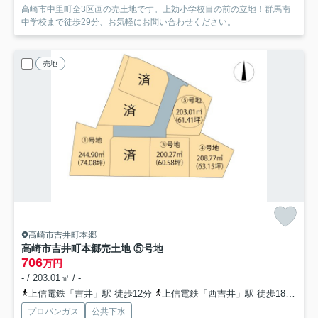
高崎市中里町全3区画の売土地です。上効小学校目の前の立地！群馬南
中学校まで徒歩29分、お気軽にお問い合わせください。
売地
高崎市吉井町本郷
高崎市吉井町本郷売土地 ⑤号地
706
万円
- / 203.01㎡ / -
上信電鉄「吉井」駅 徒歩12分
上信電鉄「西吉井」駅 徒歩18分
上
プロパンガス
公共下水