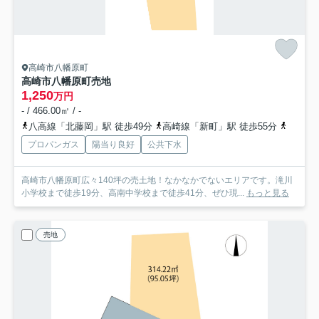
高崎市八幡原町
高崎市八幡原町売地
1,250
万円
- / 466.00㎡ / -
八高線「北藤岡」駅 徒歩49分
高崎線「新町」駅 徒歩55分
高崎線
プロパンガス
陽当り良好
公共下水
高崎市八幡原町広々140坪の売土地！なかなかでないエリアです。滝川
小学校まで徒歩19分、高南中学校まで徒歩41分、ぜひ現...
もっと見る
売地