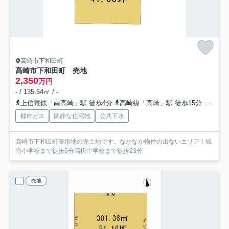
高崎市下和田町
高崎市下和田町 売地
2,350
万円
- / 135.54㎡ / -
上信電鉄「南高崎」駅 徒歩4分
高崎線「高崎」駅 徒歩15分
上信電
都市ガス
閑静な住宅地
公共下水
高崎市下和田町整形地の売土地です。なかなか物件の出ないエリア！城
南小学校まで徒歩6分高松中学校まで徒歩23分
売地