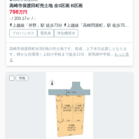
高崎市保渡田町売土地 全3区画 B区画
798
万円
- / 203.17㎡ / -
上越線「井野」駅 徒歩73分
上越線「高崎問屋町」駅 徒歩75分
信
プロパンガス
電気有
浄化槽排水
高崎市保渡田町全3区画の売土地です。造成、上下水引込渡しとなりま
す。静かな住環境！上効小学校まで徒歩12分、群馬南中学校...
もっと見
る
売地