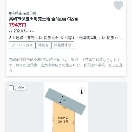
高崎市保渡田町
高崎市保渡田町売土地 全3区画 C区画
794
万円
- / 202.03㎡ / -
上越線「井野」駅 徒歩73分
上越線「高崎問屋町」駅 徒歩75分
信
プロパンガス
電気有
浄化槽排水
高崎市保渡田町全3区画の売土地です。造成、上下水引込渡しとなりま
す。静かな住環境！上効小学校まで徒歩12分、群馬南中学校...
もっと見
る
売地