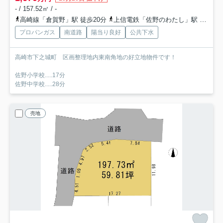
- / 157.52㎡ / -
高崎線「倉賀野」駅 徒歩20分
上信電鉄「佐野のわたし」駅 徒歩24分
プロパンガス
南道路
陽当り良好
公共下水
高崎市下之城町 区画整理地内東南角地の好立地物件です！
佐野小学校.....17分
佐野中学校.....28分
売地