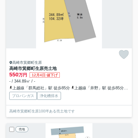
高崎市箕郷町生原
高崎市箕郷町生原売土地
550
万円
12月4日 値下げ
- / 344.89㎡ / -
上越線「群馬総社」駅 徒歩85分
上越線「井野」駅 徒歩85分
上越
プロパンガス
浄化槽排水
高崎市箕郷町生原100坪ある売土地です
売地