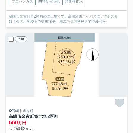
プロパンガス
閑静な住宅地
浄化槽排水
高崎市金古町全2区画の売土地です。高崎渋川バイバスにアクセス良
好！金古小学校まで徒歩16分、群馬中央中学校まで徒歩26分
売地
高崎市金古町
高崎市金古町売土地 2区画
660
万円
- / 250.02㎡ / -