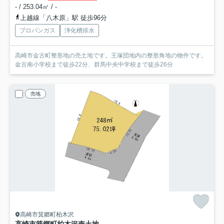
- / 253.04㎡ / -
上越線「八木原」駅 徒歩96分
プロパンガス
浄化槽排水
高崎市金古町整形地の売土地です。王塚団地内の整形角地の物件です。
金古南小学校まで徒歩22分、群馬中央中学校まで徒歩26分
売地
高崎市箕郷町柏木沢
高崎市箕郷町柏木沢売土地