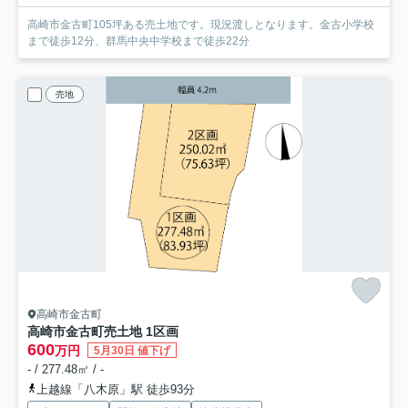
高崎市金古町105坪ある売土地です。現況渡しとなります。金古小学校
まで徒歩12分、群馬中央中学校まで徒歩22分
売地
高崎市金古町
高崎市金古町売土地 1区画
600
万円
5月30日 値下げ
- / 277.48㎡ / -
上越線「八木原」駅 徒歩93分