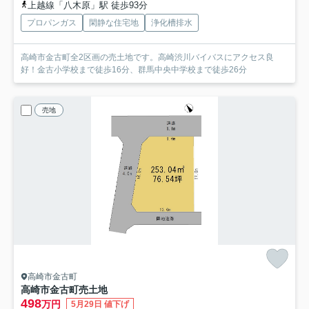
上越線「八木原」駅 徒歩93分
プロパンガス
閑静な住宅地
浄化槽排水
高崎市金古町全2区画の売土地です。高崎渋川バイバスにアクセス良
好！金古小学校まで徒歩16分、群馬中央中学校まで徒歩26分
売地
高崎市金古町
高崎市金古町売土地
498
万円
5月29日 値下げ