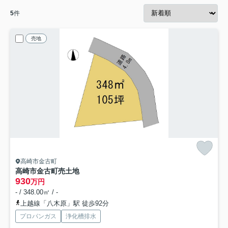
5
件
売地
高崎市金古町
高崎市金古町売土地
930
万円
- / 348.00㎡ / -
上越線「八木原」駅 徒歩92分
プロパンガス
浄化槽排水