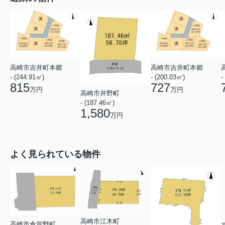
高崎市吉井町本郷
高崎市吉井町本郷
- (244.91㎡)
- (200.03㎡)
-
815
727
万円
万円
高崎市井野町
- (187.46㎡)
1,580
万円
よく見られている物件
高崎市江木町
高崎市倉賀野町