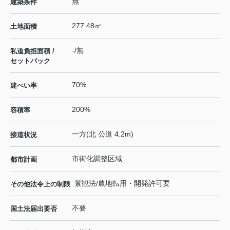
無
建築条件
277.48㎡
土地面積
-/無
私道負担面積 /
セットバック
70%
建ぺい率
200%
容積率
一方(北 公道 4.2m)
接道状況
市街化調整区域
都市計画
景観法/農地転用・開発許可要
その他法令上の制限
不要
国土法届出要否