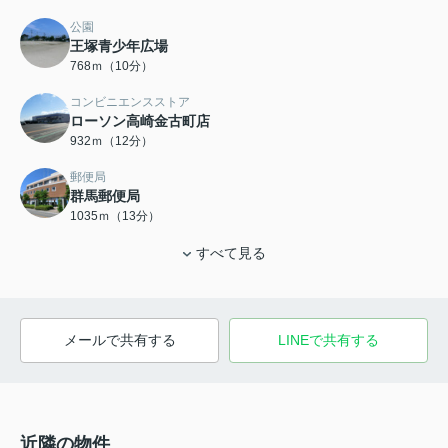
公園
王塚青少年広場
768ｍ（10分）
コンビニエンスストア
ローソン高崎金古町店
932ｍ（12分）
郵便局
群馬郵便局
1035ｍ（13分）
すべて見る
メールで共有する
LINEで共有する
近隣の物件