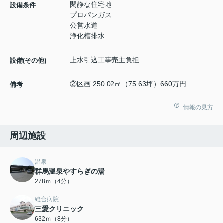
閑静な住宅地
設備条件
プロパンガス
公営水道
浄化槽排水
上水引込工事売主負担
設備(その他)
②区画 250.02㎡（75.63坪）660万円
備考
情報の見方
周辺施設
温泉
群馬温泉やすらぎの湯
278ｍ（4分）
総合病院
三愛クリニック
632ｍ（8分）