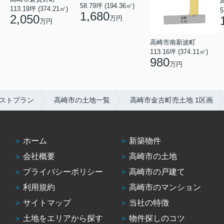
58.79坪 (194.36㎡)
113.19坪 (374.21㎡)
5
1,680
2,050
万円
万円
高崎市南新波町
113.16坪 (374.11㎡)
980
万円
ストプラン
高崎市の土地一覧
高崎市金古町売土地 1区画
ホーム
新築物件
会社概要
高崎市の土地
プライバシーポリシー
高崎市の戸建て
利用規約
高崎市のマンション
サイトマップ
当社の特徴
土地をエリアから探す
物件探しのコツ