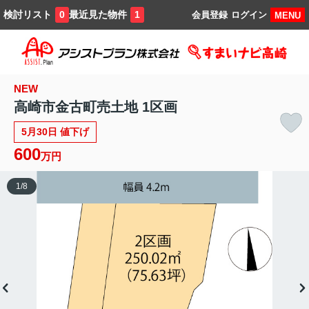
検討リスト
最近見た物件
0
1
会員登録
ログイン
MENU
NEW
高崎市金古町売土地 1区画
5月30日 値下げ
600
万円
1
/
8