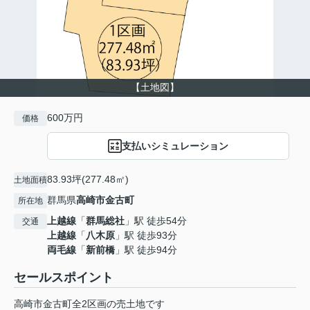
【土地図】
600万円
価格
支払いシミュレーション
83.93坪(277.48㎡)
土地面積
群馬県
高崎市
金古町
所在地
上越線
「
群馬総社
」駅 徒歩54分
交通
上越線
「
八木原
」駅 徒歩93分
両毛線
「
新前橋
」駅 徒歩94分
セールスポイント
高崎市金古町全2区画の売土地です