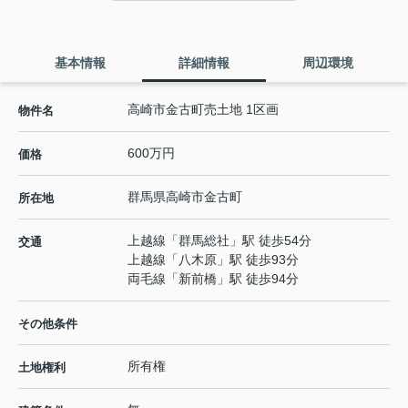
基本情報
詳細情報
周辺環境
高崎市金古町売土地 1区画
物件名
600万円
価格
群馬県
高崎市
金古町
所在地
上越線
「
群馬総社
」駅 徒歩54分
交通
上越線
「
八木原
」駅 徒歩93分
両毛線
「
新前橋
」駅 徒歩94分
その他条件
所有権
土地権利