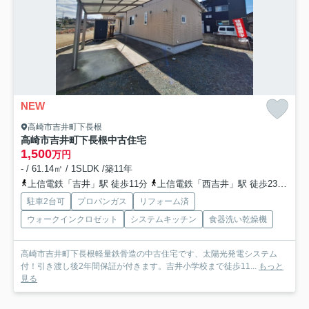
NEW
高崎市吉井町下長根
高崎市吉井町下長根中古住宅
1,500
万円
- / 61.14㎡ / 1SLDK /築11年
上信電鉄「吉井」駅 徒歩11分
上信電鉄「西吉井」駅 徒歩23分
上
駐車2台可
プロパンガス
リフォーム済
ウォークインクロゼット
システムキッチン
食器洗い乾燥機
高崎市吉井町下長根軽量鉄骨造の中古住宅です、太陽光発電システム
付！引き渡し後2年間保証が付きます。吉井小学校まで徒歩11...
もっと
見る