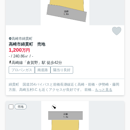
高崎市綿貫町
高崎市綿貫町 売地
1,200
万円
- / 240.86㎡ / -
高崎線「倉賀野」駅 徒歩42分
プロパンガス
南道路
陽当り良好
綿貫町 国道354バイパスと前橋長瀞線近く高崎・前橋・伊勢崎・藤岡
方面、高崎玉村I.C.も近くアクセスが良好です。 前橋...
もっと見る
売地