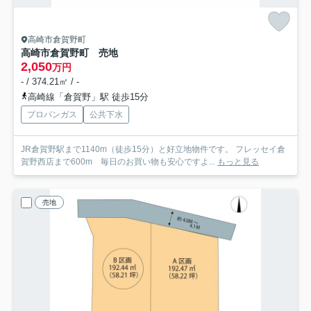
高崎市倉賀野町
高崎市倉賀野町 売地
2,050
万円
- / 374.21㎡ / -
高崎線「倉賀野」駅 徒歩15分
プロパンガス
公共下水
JR倉賀野駅まで1140m（徒歩15分）と好立地物件です。 フレッセイ倉
賀野西店まで600m 毎日のお買い物も安心ですよ...
もっと見る
売地