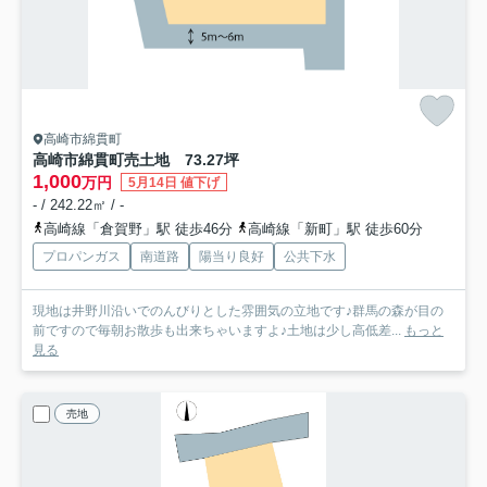
高崎市綿貫町
高崎市綿貫町売土地 73.27坪
1,000
万円
5月14日 値下げ
- / 242.22㎡ / -
高崎線「倉賀野」駅 徒歩46分
高崎線「新町」駅 徒歩60分
プロパンガス
南道路
陽当り良好
公共下水
現地は井野川沿いでのんびりとした雰囲気の立地です♪群馬の森が目の
前ですので毎朝お散歩も出来ちゃいますよ♪土地は少し高低差...
もっと
見る
売地