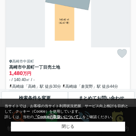
高崎市中居町
高崎市中居町一丁目売土地
1,480
万円
- / 140.40㎡ / -
高崎線「高崎」駅 徒歩30分
高崎線「倉賀野」駅 徒歩44分
都市ガス
公共下水
検索条件を変更
まとめてお問い合わせ
当サイトでは、お客様の当サイト利用状況把握、サービス向上検討を目的と
高崎市中居町一丁目の売土地です。建物は解体してのお引渡しとなりま
して、クッキー（Cookie）を使用しています。
す。フレッセイまで徒歩7分！中居小学校まで徒歩13分、大...
もっと見
詳しくは、当社の
「Cookieの取扱いについて」
をご確認ください。
る
閉じる
来店予約
物件検索
LINEする
電話する