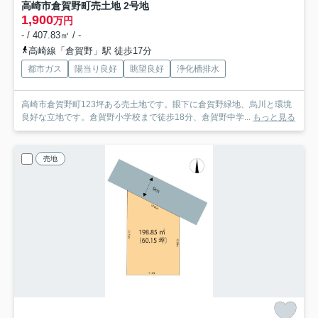
高崎市倉賀野町売土地 2号地
1,900
万円
- / 407.83㎡ / -
高崎線「倉賀野」駅 徒歩17分
都市ガス
陽当り良好
眺望良好
浄化槽排水
高崎市倉賀野町123坪ある売土地です。眼下に倉賀野緑地、烏川と環境
良好な立地です。倉賀野小学校まで徒歩18分、倉賀野中学...
もっと見る
売地