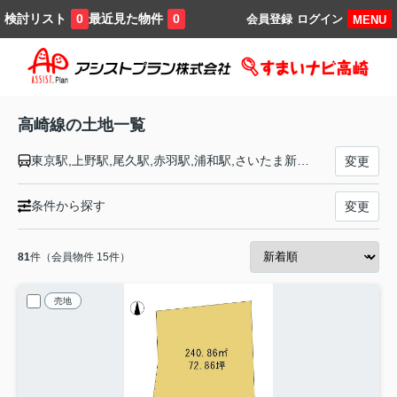
検討リスト
最近見た物件
0
0
会員登録
ログイン
MENU
高崎線の土地一覧
東京駅,上野駅,尾久駅,赤羽駅,浦和駅,さいたま新都心駅,大宮駅,宮原駅,上尾駅,北上尾駅,桶川駅,北本駅,鴻巣駅,北鴻巣駅,吹上駅,行田駅,熊谷駅,籠原駅,深谷駅,岡部駅,本庄駅,神保原駅,新町駅,倉賀野駅,高崎駅
変更
条件から探す
変更
81
件（会員物件 15件）
売地