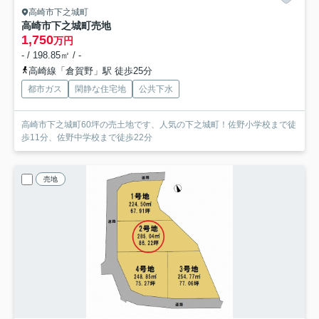
高崎市下之城町
高崎市下之城町売地
1,750
万円
- / 198.85㎡ / -
高崎線「倉賀野」駅 徒歩25分
都市ガス
閑静な住宅地
公共下水
高崎市下之城町60坪の売土地です、人気の下之城町！佐野小学校まで徒
歩11分、佐野中学校まで徒歩22分
売地