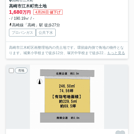
高崎市江木町
高崎市江木町売土地
1,680
万円
4月26日 値下げ
- / 190.19㎡ / -
高崎線「高崎」駅 徒歩27分
プロパンガス
公共下水
高崎市江木町区画整理地内の売土地です。環状線内側で角地の物件とな
ります。城東小学校まで徒歩12分、塚沢中学校まで徒歩22...
もっと見る
売地