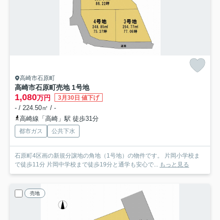
高崎市石原町
高崎市石原町売地 1号地
1,080
万円
3月30日 値下げ
- / 224.50㎡ / -
高崎線「高崎」駅 徒歩31分
都市ガス
公共下水
石原町4区画の新規分譲地の角地（1号地）の物件です。 片岡小学校ま
で徒歩11分 片岡中学校まで徒歩19分と通学も安心で...
もっと見る
売地