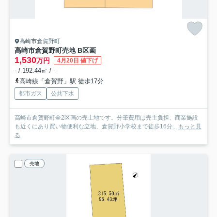
高崎市倉賀野町
高崎市倉賀野町売地 B区画
1,530
万円
4月20日 値下げ
- / 192.44㎡ / -
高崎線「倉賀野」駅 徒歩17分
都市ガス
公共下水
高崎市倉賀野町全2区画の売土地です。分筆費用は売主負担、商業施設
も近くにあり買い物便利な立地、倉賀野小学校まで徒歩16分...
もっと見
る
売地