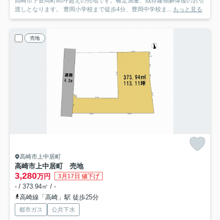
高崎市下豊岡町80坪超えの売地です。確定測量、既存建物解体後のお引
渡しとなります。 豊岡小学校まで徒歩4分、豊岡中学校ま...
もっと見る
売地
高崎市上中居町
高崎市上中居町 売地
3,280
万円
3月17日 値下げ
- / 373.94㎡ / -
高崎線「高崎」駅 徒歩25分
都市ガス
公共下水