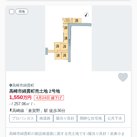
売地
高崎市綿貫町
高崎市綿貫町売土地 2号地
1,550
万円
4月24日 値下げ
- / 257.06㎡ / -
高崎線「倉賀野」駅 徒歩36分
プロパンガス
南道路
陽当り良好
閑静な住宅地
公共下水
高崎市綿貫町の新設南道路に面する売土地です♪陽当り良好！岩鼻小ま