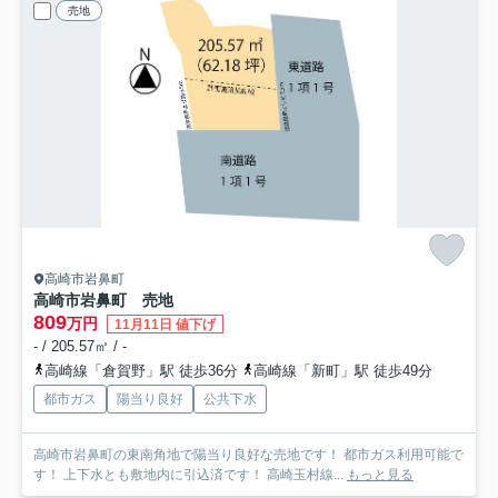
売地
高崎市岩鼻町
高崎市岩鼻町 売地
809
万円
11月11日 値下げ
- / 205.57㎡ / -
高崎線「倉賀野」駅 徒歩36分
高崎線「新町」駅 徒歩49分
都市ガス
陽当り良好
公共下水
高崎市岩鼻町の東南角地で陽当り良好な売地です！ 都市ガス利用可能で
す！ 上下水とも敷地内に引込済です！ 高崎玉村線...
もっと見る