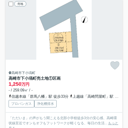
売地
高崎市下小塙町
高崎市下小塙町売土地
①区画
1,250
万円
- / 259.09㎡ / -
信越本線「群馬八幡」駅 徒歩33分
上越線「高崎問屋町」駅 徒歩56分
プロパンガス
浄化槽排水
「ただいま」の声がもう聞こえる北部小学校徒歩3分の安心感、高崎環
状線至近でオンもオフもフットワークが軽くなる、毎日の生活...
もっと