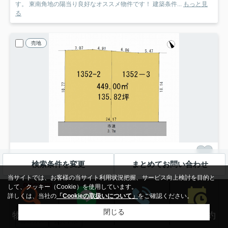
す。 東南角地の陽当り良好なオススメ物件です！ 建築条件...
もっと見
る
売地
検索条件を変更
まとめてお問い合わせ
高崎市貝沢町
高崎市貝沢町 売地
当サイトでは、お客様の当サイト利用状況把握、サービス向上検討を目的と
2,900
万円
して、クッキー（Cookie）を使用しています。
詳しくは、当社の
「Cookieの取扱いについて」
をご確認ください。
- / 449.00㎡ / -
上越線「高崎問屋町」駅 徒歩21分
上越線「井野」駅 徒歩33分
高
閉じる
来店予約
物件検索
LINEする
電話する
都市ガス
公共下水