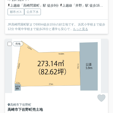
上越線「高崎問屋町」駅 徒歩9分
上越線「井野」駅 徒歩16分
信越
都市ガス
公共下水
JR高崎問屋町駅まで690m徒歩10分の好立地です。 浜尻小学校まで徒歩
12分 中尾中学校まで徒歩26分と通学も安心で...
もっと見る
売地
高崎市下佐野町
高崎市下佐野町売土地