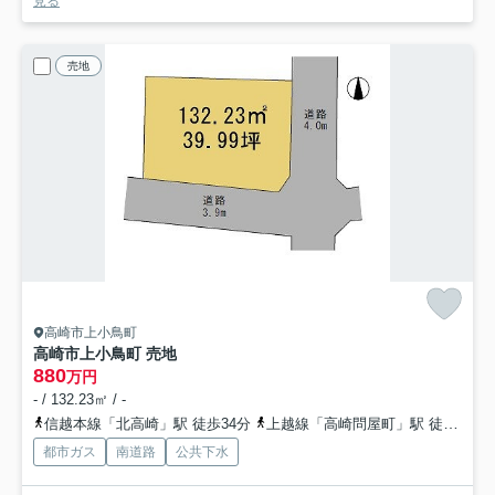
見る
売地
高崎市上小鳥町
高崎市上小鳥町 売地
880
万円
- / 132.23㎡ / -
信越本線「北高崎」駅 徒歩34分
上越線「高崎問屋町」駅 徒歩41分
都市ガス
南道路
公共下水