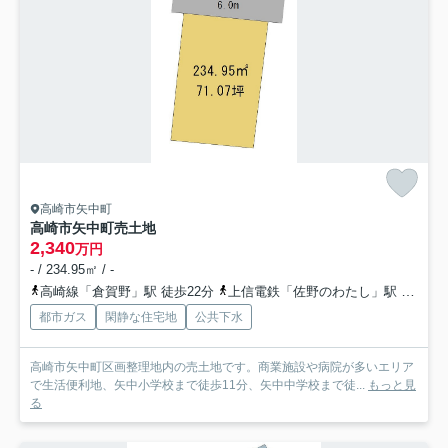
高崎市矢中町
高崎市矢中町売土地
2,340
万円
- / 234.95㎡ / -
高崎線「倉賀野」駅 徒歩22分
上信電鉄「佐野のわたし」駅 徒歩40分
都市ガス
閑静な住宅地
公共下水
高崎市矢中町区画整理地内の売土地です。商業施設や病院が多いエリア
で生活便利地、矢中小学校まで徒歩11分、矢中中学校まで徒...
もっと見
る