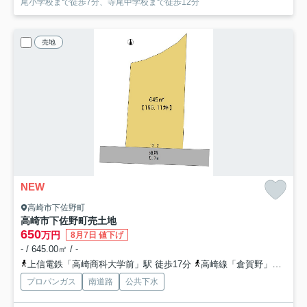
尾小学校まで徒歩7分、寺尾中学校まで徒歩12分
売地
NEW
高崎市下佐野町
高崎市下佐野町売土地
650
万円
8月7日 値下げ
- / 645.00㎡ / -
上信電鉄「高崎商科大学前」駅 徒歩17分
高崎線「倉賀野」駅 徒歩26分
プロパンガス
南道路
公共下水