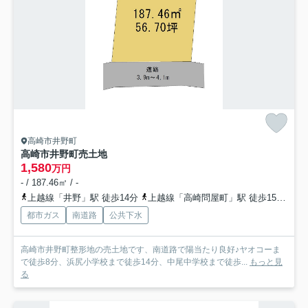
高崎市井野町
高崎市井野町売土地
1,580
万円
- / 187.46㎡ / -
上越線「井野」駅 徒歩14分
上越線「高崎問屋町」駅 徒歩15分
信
都市ガス
南道路
公共下水
高崎市井野町整形地の売土地です、南道路で陽当たり良好♪ヤオコーま
で徒歩8分、浜尻小学校まで徒歩14分、中尾中学校まで徒歩...
もっと見
る