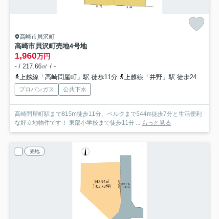
高崎市貝沢町
高崎市貝沢町売地
4号地
1,960
万円
- / 217.66㎡ / -
上越線「高崎問屋町」駅 徒歩11分
上越線「井野」駅 徒歩24分
信
プロパンガス
公共下水
高崎問屋町駅まで815m徒歩11分、ベルクまで544m徒歩7分と生活便利
な好立地物件です！ 東部小学校まで徒歩11分 ...
もっと見る
売地