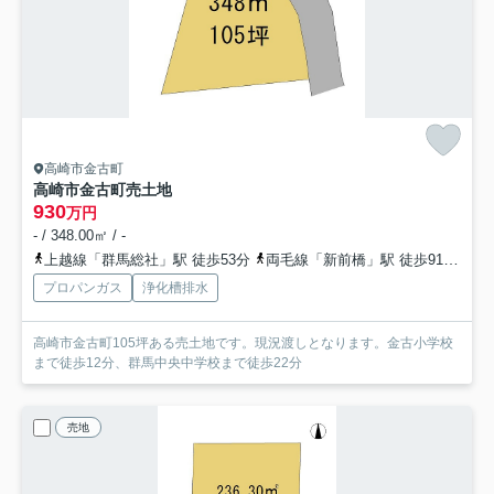
高崎市金古町
高崎市金古町売土地
930
万円
- / 348.00㎡ / -
上越線「群馬総社」駅 徒歩53分
両毛線「新前橋」駅 徒歩91分
上
プロパンガス
浄化槽排水
高崎市金古町105坪ある売土地です。現況渡しとなります。金古小学校
まで徒歩12分、群馬中央中学校まで徒歩22分
売地