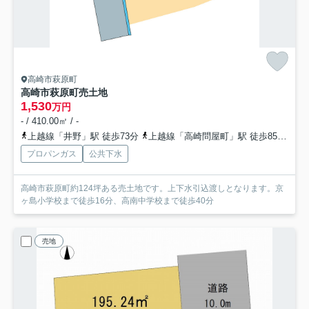
高崎市萩原町
高崎市萩原町売土地
1,530
万円
- / 410.00㎡ / -
上越線「井野」駅 徒歩73分
上越線「高崎問屋町」駅 徒歩85分
両
プロパンガス
公共下水
高崎市萩原町約124坪ある売土地です。上下水引込渡しとなります。京
ヶ島小学校まで徒歩16分、高南中学校まで徒歩40分
売地