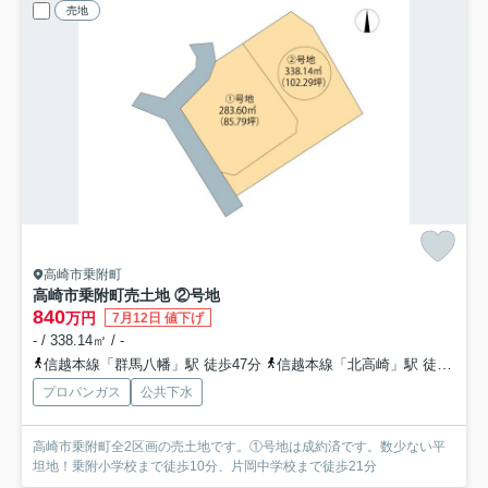
売地
高崎市乗附町
高崎市乗附町売土地 ②号地
840
万円
7月12日 値下げ
- / 338.14㎡ / -
信越本線「群馬八幡」駅 徒歩47分
信越本線「北高崎」駅 徒歩47分
プロパンガス
公共下水
高崎市乗附町全2区画の売土地です。①号地は成約済です。数少ない平
坦地！乗附小学校まで徒歩10分、片岡中学校まで徒歩21分