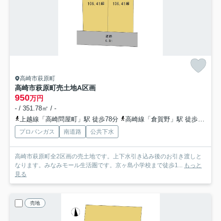
高崎市萩原町
高崎市萩原町売土地
A区画
950
万円
- / 351.78㎡ / -
上越線「高崎問屋町」駅 徒歩78分
高崎線「倉賀野」駅 徒歩82分
プロパンガス
南道路
公共下水
高崎市萩原町全2区画の売土地です。上下水引き込み後のお引き渡しと
なります。みなみモール生活圏です。京ヶ島小学校まで徒歩1...
もっと
見る
売地