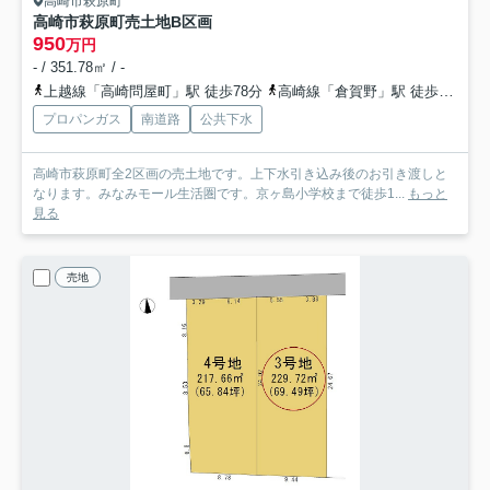
高崎市萩原町
高崎市萩原町売土地
B区画
950
万円
- / 351.78㎡ / -
上越線「高崎問屋町」駅 徒歩78分
高崎線「倉賀野」駅 徒歩82分
プロパンガス
南道路
公共下水
高崎市萩原町全2区画の売土地です。上下水引き込み後のお引き渡しと
なります。みなみモール生活圏です。京ヶ島小学校まで徒歩1...
もっと
見る
売地