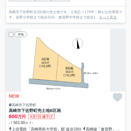
高崎市下佐野町全2区画の売土地です。土地広々170坪！静かな住環境で
す。佐野小学校まで徒歩32分、倉賀野中学校まで徒歩1...
もっと見る
売地
NEW
高崎市下佐野町
高崎市下佐野町売土地
B区画
600
万円
8月7日 値下げ
- / 563.00㎡ / -
上信電鉄「高崎商科大学前」駅 徒歩19分
高崎線「倉賀野」駅 徒歩24分