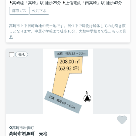
高崎線「高崎」駅 徒歩29分
上信電鉄「南高崎」駅 徒歩43分
高崎
都市ガス
公共下水
高崎市上中居町角地の売土地です。居住中で建物は解体してのお引き渡
しとなります。中居小学校まで徒歩16分、大類中学校まで徒...
もっと見
る
売地
高崎市岩鼻町
高崎市岩鼻町 売地