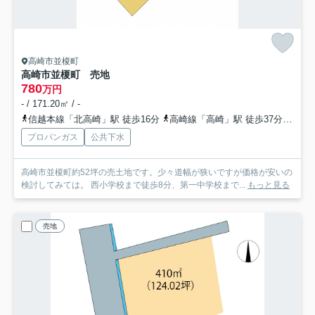
高崎市並榎町
高崎市並榎町 売地
780
万円
- / 171.20㎡ / -
信越本線「北高崎」駅 徒歩16分
高崎線「高崎」駅 徒歩37分
上越
プロパンガス
公共下水
高崎市並榎町約52坪の売土地です。少々道幅が狭いですが価格が安いの
検討してみては。 西小学校まで徒歩8分、第一中学校まで...
もっと見る
売地