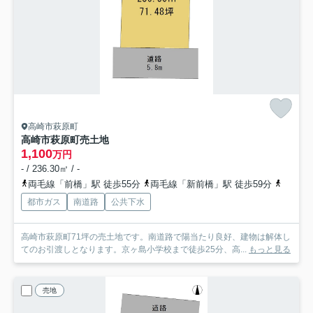
高崎市萩原町
高崎市萩原町売土地
1,100
万円
- / 236.30㎡ / -
両毛線「前橋」駅 徒歩55分
両毛線「新前橋」駅 徒歩59分
上越線
都市ガス
南道路
公共下水
高崎市萩原町71坪の売土地です。南道路で陽当たり良好、建物は解体し
てのお引渡しとなります。京ヶ島小学校まで徒歩25分、高...
もっと見る
売地