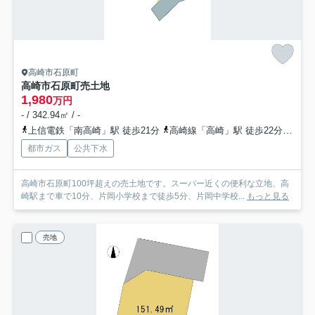
高崎市石原町
高崎市石原町売土地
1,980
万円
- / 342.94㎡ / -
上信電鉄「南高崎」駅 徒歩21分
高崎線「高崎」駅 徒歩22分
上信
都市ガス
公共下水
高崎市石原町100坪超えの売土地です。スーパー近くの便利な立地、高
崎駅まで車で10分、片岡小学校まで徒歩5分、片岡中学校...
もっと見る
売地