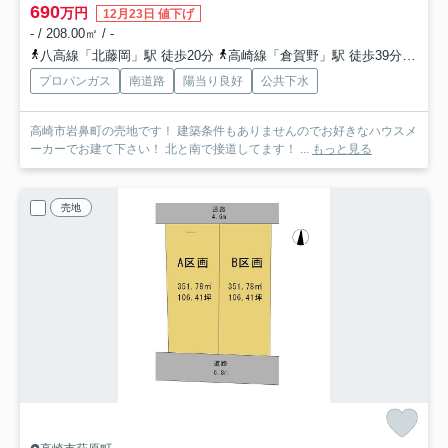
690
万円
12月23日 値下げ
- / 208.00㎡ / -
八高線「北藤岡」駅 徒歩20分
高崎線「倉賀野」駅 徒歩39分
高崎
プロパンガス
南道路
陽当り良好
公共下水
高崎市岩鼻町の売地です！ 建築条件もありませんのでお好きなハウスメ
ーカーでお建て下さい！ 北と南で接道してます！ ...
もっと見る
売地