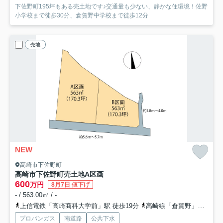
下佐野町195坪もある売土地です♪交通量も少ない、静かな住環境！佐野
小学校まで徒歩30分、倉賀野中学校まで徒歩12分
売地
NEW
高崎市下佐野町
高崎市下佐野町売土地
A区画
600
万円
8月7日 値下げ
- / 563.00㎡ / -
上信電鉄「高崎商科大学前」駅 徒歩19分
高崎線「倉賀野」駅 徒歩24分
プロパンガス
南道路
公共下水