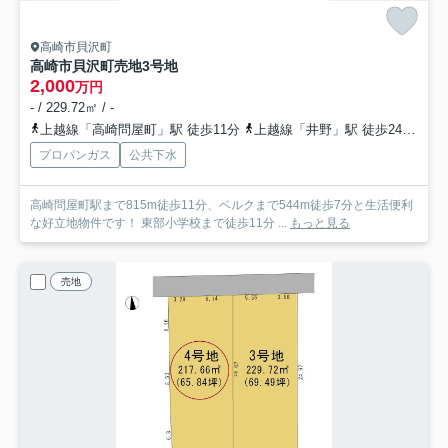
高崎市貝沢町
高崎市貝沢町売地
3号地
2,000
万円
- / 229.72㎡ / -
上越線「高崎問屋町」駅 徒歩11分
上越線「井野」駅 徒歩24分
信
プロパンガス
公共下水
高崎問屋町駅まで815m徒歩11分、ベルクまで544m徒歩7分と生活便利
な好立地物件です！ 東部小学校まで徒歩11分 ...
もっと見る
売地