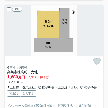
売地
高崎市棟高町
高崎市棟高町 売地
1,680
万円
7月14日 値下げ
- / 250.00㎡ / -
上越線「群馬総社」駅 徒歩65分
上越線「井野」駅 徒歩65分
両毛
南道路
公共下水
イオンモール高崎まで500m徒歩圏内 区画整理地内の好立地物件で