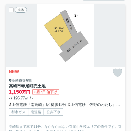
売地
NEW
高崎市寺尾町
高崎市寺尾町売土地
1,150
万円
8月7日 値下げ
- / 195.77㎡ / -
上信電鉄「南高崎」駅 徒歩19分
上信電鉄「佐野のわたし」駅 徒歩26分
都市ガス
南道路
公共下水
高崎駅まで車で11分、なかなか出ない寺尾小学校エリアの物件です。寺