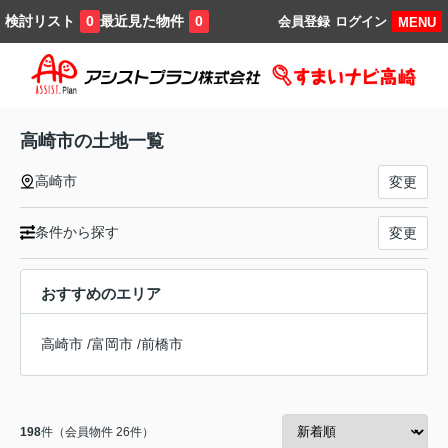
検討リスト
最近見た物件
0
0
会員登録
ログイン
MENU
高崎市の土地一覧
高崎市
変更
条件から探す
変更
おすすめのエリア
高崎市
/
富岡市
/
前橋市
198
件（会員物件 26件）