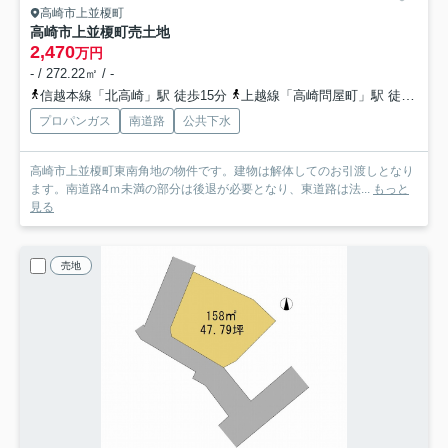
高崎市上並榎町
高崎市上並榎町売土地
2,470
万円
- / 272.22㎡ / -
信越本線「北高崎」駅 徒歩15分
上越線「高崎問屋町」駅 徒歩40分
プロパンガス
南道路
公共下水
高崎市上並榎町東南角地の物件です。建物は解体してのお引渡しとなり
ます。南道路4ｍ未満の部分は後退が必要となり、東道路は法...
もっと
見る
売地