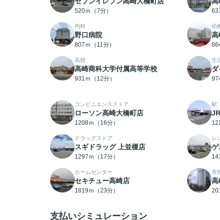
セブンイレブン高崎大橋町店
高
520ｍ（7分）
6
内科
幼
野口病院
高
807ｍ（11分）
8
高校
生
高崎商科大学付属高等学校
ダ
931ｍ（12分）
9
コンビニエンスストア
駅
ローソン高崎大橋町店
J
1208ｍ（16分）
1
ドラッグストア
レ
スギドラッグ 上並榎店
ゲ
1297ｍ（17分）
1
ホームセンター
市
セキチュー高崎店
高
1819ｍ（23分）
2
支払いシミュレーション