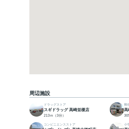
周辺施設
ドラッグストア
郵
スギドラッグ 高崎並榎店
高
213ｍ（3分）
3
コンビニエンスストア
小