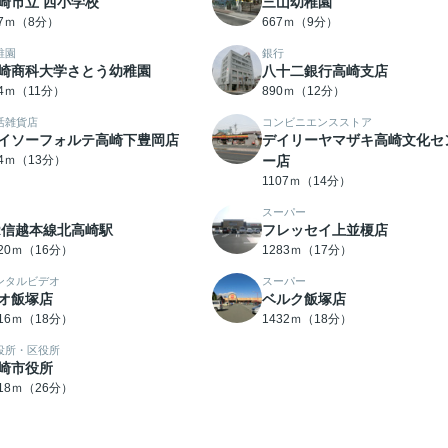
崎市立 西小学校
三山幼稚園
37ｍ（8分）
667ｍ（9分）
稚園
銀行
崎商科大学さとう幼稚園
八十二銀行高崎支店
64ｍ（11分）
890ｍ（12分）
活雑貨店
コンビニエンスストア
イソーフォルテ高崎下豊岡店
デイリーヤマザキ高崎文化セ
74ｍ（13分）
ー店
1107ｍ（14分）
スーパー
R信越本線北高崎駅
フレッセイ上並榎店
220ｍ（16分）
1283ｍ（17分）
ンタルビデオ
スーパー
オ飯塚店
ベルク飯塚店
416ｍ（18分）
1432ｍ（18分）
役所・区役所
崎市役所
018ｍ（26分）