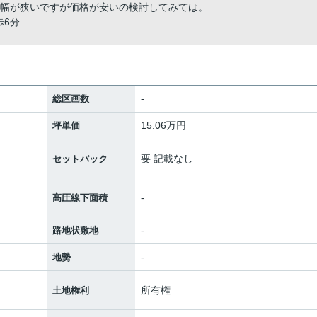
道幅が狭いですが価格が安いの検討してみては。
歩6分
-
総区画数
15.06万円
坪単価
要 記載なし
セットバック
-
高圧線下面積
-
路地状敷地
-
地勢
所有権
土地権利