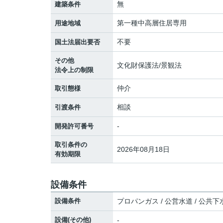
無
建築条件
第一種中高層住居専用
用途地域
不要
国土法届出要否
その他
文化財保護法/景観法
法令上の制限
仲介
取引態様
相談
引渡条件
-
開発許可番号
取引条件の
2026年08月18日
有効期限
設備条件
設備条件
プロパンガス / 公営水道 / 公共下
設備(その他)
-