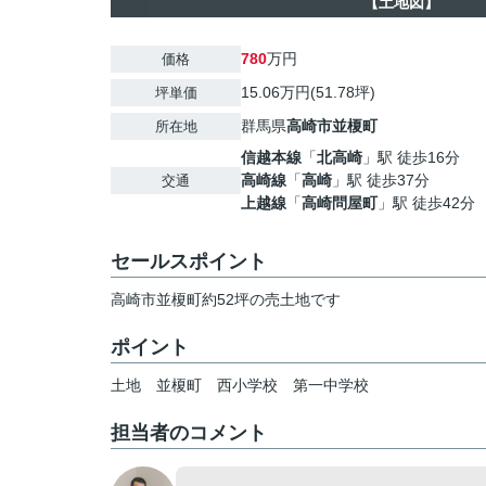
【土地図】
780
万円
価格
15.06万円(51.78坪)
坪単価
群馬県
高崎市
並榎町
所在地
信越本線
「
北高崎
」駅 徒歩16分
高崎線
「
高崎
」駅 徒歩37分
交通
上越線
「
高崎問屋町
」駅 徒歩42分
セールスポイント
高崎市並榎町約52坪の売土地です
ポイント
土地
並榎町
西小学校
第一中学校
担当者のコメント