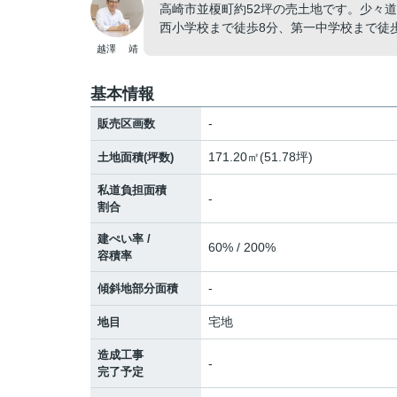
高崎市並榎町約52坪の売土地です。少々
西小学校まで徒歩8分、第一中学校まで徒
越澤 靖
基本情報
-
販売区画数
171.20㎡(51.78坪)
土地面積(坪数)
私道負担面積
-
割合
建ぺい率 /
60% / 200%
容積率
-
傾斜地部分面積
宅地
地目
造成工事
-
完了予定