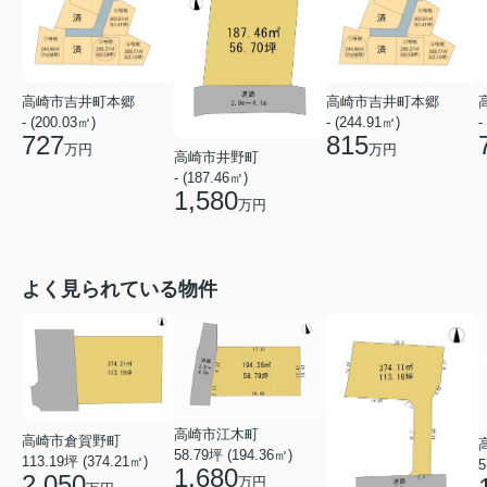
高崎市吉井町本郷
高崎市吉井町本郷
- (200.03㎡)
- (244.91㎡)
-
727
815
万円
万円
高崎市井野町
- (187.46㎡)
1,580
万円
よく見られている物件
高崎市江木町
高崎市倉賀野町
58.79坪 (194.36㎡)
113.19坪 (374.21㎡)
5
1,680
2,050
万円