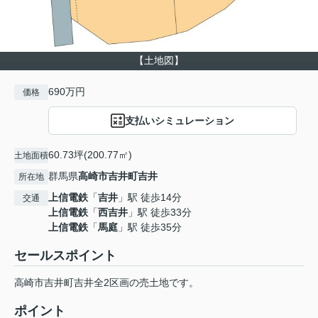
【土地図】
690万円
価格
支払いシミュレーション
60.73坪(200.77㎡)
土地面積
群馬県
高崎市
吉井町吉井
所在地
上信電鉄
「
吉井
」駅 徒歩14分
交通
上信電鉄
「
西吉井
」駅 徒歩33分
上信電鉄
「
馬庭
」駅 徒歩35分
セールスポイント
高崎市吉井町吉井全2区画の売土地です。
ポイント