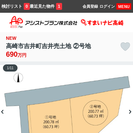
検討リスト
最近見た物件
0
1
会員登録
ログイン
MENU
NEW
高崎市吉井町吉井売土地 ②号地
690
万円
1
/
11