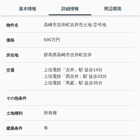
基本情報
詳細情報
周辺環境
高崎市吉井町吉井売土地 ②号地
物件名
690万円
価格
群馬県
高崎市
吉井町吉井
所在地
上信電鉄
「
吉井
」駅 徒歩14分
交通
上信電鉄
「
西吉井
」駅 徒歩33分
上信電鉄
「
馬庭
」駅 徒歩35分
その他条件
所有権
土地権利
有
建築条件