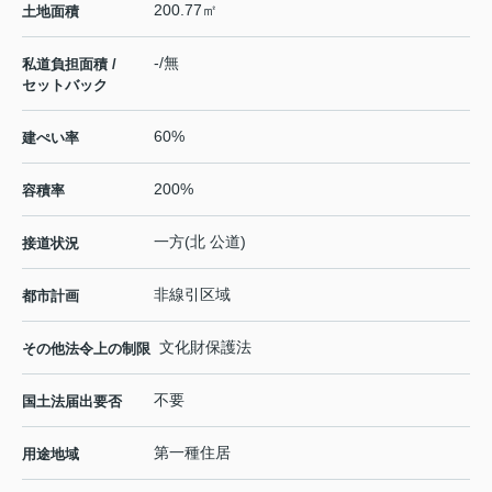
200.77㎡
土地面積
-/無
私道負担面積 /
セットバック
60%
建ぺい率
200%
容積率
一方(北 公道)
接道状況
非線引区域
都市計画
文化財保護法
その他法令上の制限
不要
国土法届出要否
第一種住居
用途地域