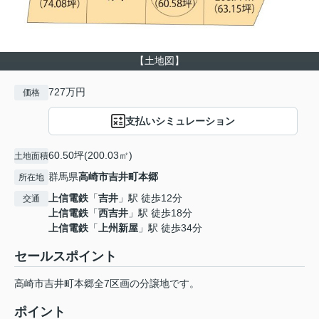
【土地図】
727万円
価格
支払いシミュレーション
60.50坪(200.03㎡)
土地面積
群馬県
高崎市
吉井町本郷
所在地
上信電鉄
「
吉井
」駅 徒歩12分
交通
上信電鉄
「
西吉井
」駅 徒歩18分
上信電鉄
「
上州新屋
」駅 徒歩34分
セールスポイント
高崎市吉井町本郷全7区画の分譲地です。
ポイント