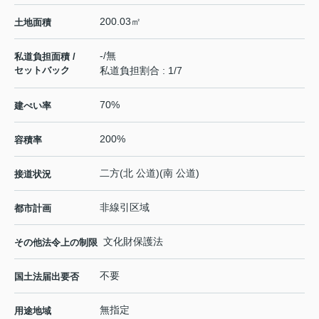
200.03㎡
土地面積
-/無
私道負担面積 /
セットバック
私道負担割合 : 1/7
70%
建ぺい率
200%
容積率
二方(北 公道)(南 公道)
接道状況
非線引区域
都市計画
文化財保護法
その他法令上の制限
不要
国土法届出要否
無指定
用途地域