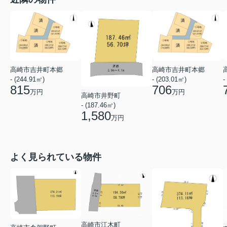
高崎市吉井町本郷
高崎市吉井町本郷
- (244.91㎡)
- (203.01㎡)
-
815
706
万円
万円
高崎市井野町
- (187.46㎡)
1,580
万円
よく見られている物件
高崎市江木町