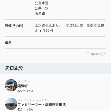
公営水道
公共下水
南道路
上水道引込あり、下水道取出要 受益者負担
設備(その他)
金 ㎡/360円
備考
情報の見方
周辺施設
ラーメン
陽気軒
327ｍ（5分）
コンビニエンスストア
ファミリーマート高崎吉井町店
420ｍ（6分）