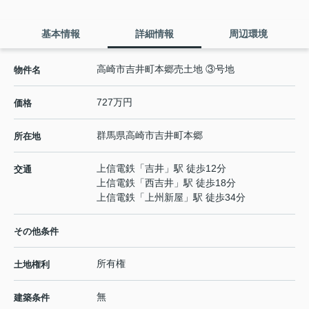
基本情報
詳細情報
周辺環境
高崎市吉井町本郷売土地 ③号地
物件名
727万円
価格
群馬県
高崎市
吉井町本郷
所在地
上信電鉄
「
吉井
」駅 徒歩12分
交通
上信電鉄
「
西吉井
」駅 徒歩18分
上信電鉄
「
上州新屋
」駅 徒歩34分
その他条件
所有権
土地権利
無
建築条件