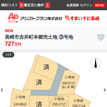
検討リスト
最近見た物件
0
1
会員登録
ログイン
MENU
NEW
高崎市吉井町本郷売土地 ③号地
727
万円
1
/
29