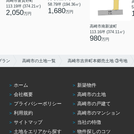
高崎市倉賀野町
58.79坪 (194.36㎡)
113.19坪 (374.21㎡)
5
1,680
2,050
万円
万円
高崎市南新波町
113.16坪 (374.11㎡)
980
万円
プラン
高崎市の土地一覧
高崎市吉井町本郷売土地 ③号地
ホーム
新築物件
会社概要
高崎市の土地
プライバシーポリシー
高崎市の戸建て
利用規約
高崎市のマンション
サイトマップ
当社の特徴
土地をエリアから探す
物件探しのコツ