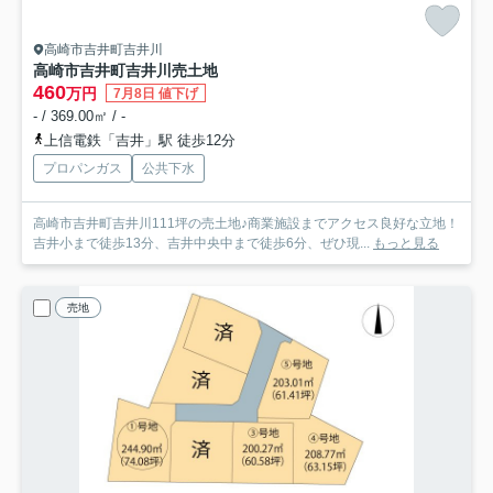
高崎市吉井町吉井川
高崎市吉井町吉井川売土地
460
万円
7月8日 値下げ
- / 369.00㎡ / -
上信電鉄「吉井」駅 徒歩12分
プロパンガス
公共下水
高崎市吉井町吉井川111坪の売土地♪商業施設までアクセス良好な立地！
吉井小まで徒歩13分、吉井中央中まで徒歩6分、ぜひ現...
もっと見る
売地