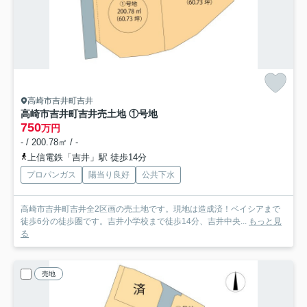
高崎市吉井町吉井
高崎市吉井町吉井売土地 ①号地
750
万円
- / 200.78㎡ / -
上信電鉄「吉井」駅 徒歩14分
プロパンガス
陽当り良好
公共下水
高崎市吉井町吉井全2区画の売土地です。現地は造成済！ベイシアまで
徒歩6分の徒歩圏です。吉井小学校まで徒歩14分、吉井中央...
もっと見
る
売地