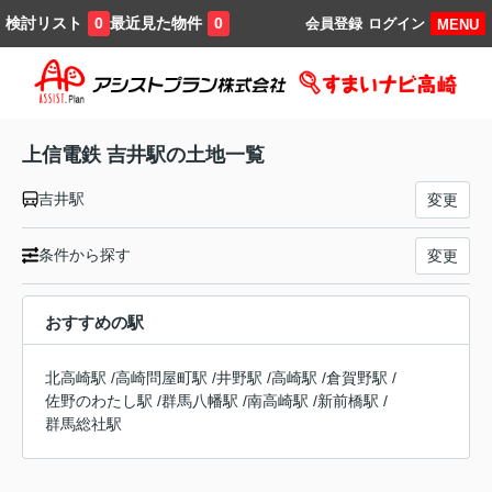
検討リスト
最近見た物件
0
0
会員登録
ログイン
MENU
上信電鉄 吉井駅の土地一覧
吉井駅
変更
条件から探す
変更
おすすめの駅
北高崎駅
/
高崎問屋町駅
/
井野駅
/
高崎駅
/
倉賀野駅
/
佐野のわたし駅
/
群馬八幡駅
/
南高崎駅
/
新前橋駅
/
群馬総社駅