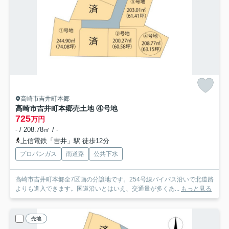
高崎市吉井町本郷
高崎市吉井町本郷売土地 ④号地
725
万円
- / 208.78㎡ / -
上信電鉄「吉井」駅 徒歩12分
プロパンガス
南道路
公共下水
高崎市吉井町本郷全7区画の分譲地です。254号線バイパス沿いで北道路
よりも進入できます。国道沿いとはいえ、交通量が多くあ...
もっと見る
売地