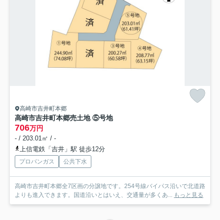
高崎市吉井町本郷
高崎市吉井町本郷売土地 ⑤号地
706
万円
- / 203.01㎡ / -
上信電鉄「吉井」駅 徒歩12分
プロパンガス
公共下水
高崎市吉井町本郷全7区画の分譲地です。254号線バイパス沿いで北道路
よりも進入できます。国道沿いとはいえ、交通量が多くあ...
もっと見る