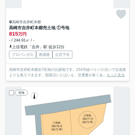
高崎市吉井町本郷
高崎市吉井町本郷売土地 ①号地
815
万円
- / 244.91㎡ / -
上信電鉄「吉井」駅 徒歩12分
プロパンガス
南道路
公共下水
高崎市吉井町本郷全7区画の分譲地です。254号線バイパス沿いで北道路
よりも進入できます。国道沿いとはいえ、交通量が多くあ...
もっと見る
売地