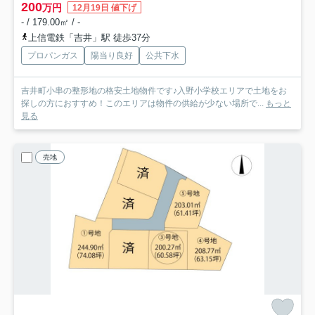
200
万円
12月19日 値下げ
- / 179.00㎡ / -
上信電鉄「吉井」駅 徒歩37分
プロパンガス
陽当り良好
公共下水
吉井町小串の整形地の格安土地物件です♪入野小学校エリアで土地をお
探しの方におすすめ！このエリアは物件の供給が少ない場所で...
もっと
見る
売地