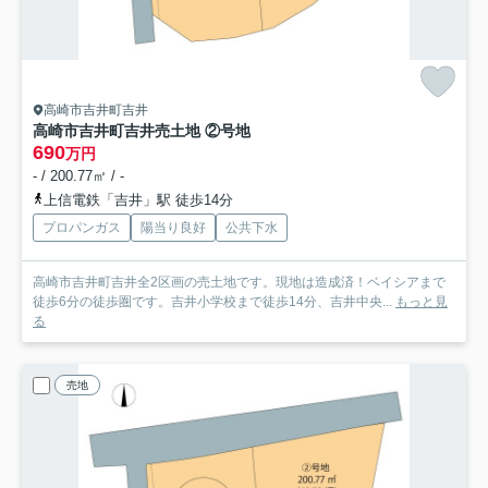
高崎市吉井町吉井
高崎市吉井町吉井売土地 ②号地
690
万円
- / 200.77㎡ / -
上信電鉄「吉井」駅 徒歩14分
プロパンガス
陽当り良好
公共下水
高崎市吉井町吉井全2区画の売土地です。現地は造成済！ベイシアまで
徒歩6分の徒歩圏です。吉井小学校まで徒歩14分、吉井中央...
もっと見
る
売地