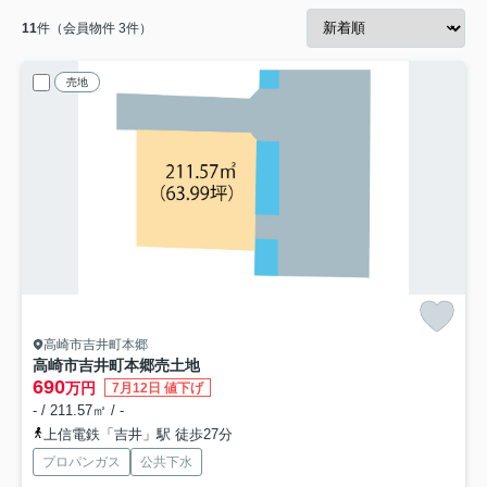
11
件（会員物件 3件）
売地
高崎市吉井町本郷
高崎市吉井町本郷売土地
690
万円
7月12日 値下げ
- / 211.57㎡ / -
上信電鉄「吉井」駅 徒歩27分
プロパンガス
公共下水