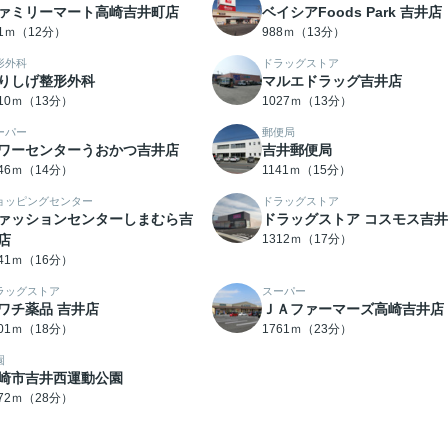
ァミリーマート高崎吉井町店
ベイシアFoods Park 吉井店
31ｍ（12分）
988ｍ（13分）
形外科
ドラッグストア
りしげ整形外科
マルエドラッグ吉井店
010ｍ（13分）
1027ｍ（13分）
ーパー
郵便局
ワーセンターうおかつ吉井店
吉井郵便局
046ｍ（14分）
1141ｍ（15分）
ョッピングセンター
ドラッグストア
ァッションセンターしまむら吉
ドラッグストア コスモス吉
店
1312ｍ（17分）
241ｍ（16分）
ラッグストア
スーパー
ワチ薬品 吉井店
ＪＡファーマーズ高崎吉井店
401ｍ（18分）
1761ｍ（23分）
園
崎市吉井西運動公園
172ｍ（28分）