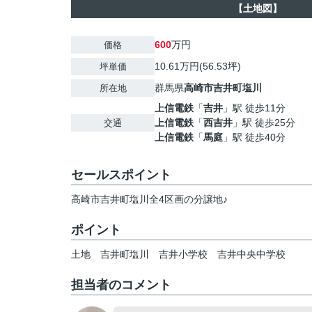
【土地図】
600
万円
価格
10.61万円(56.53坪)
坪単価
群馬県
高崎市
吉井町塩川
所在地
上信電鉄
「
吉井
」駅 徒歩11分
上信電鉄
「
西吉井
」駅 徒歩25分
交通
上信電鉄
「
馬庭
」駅 徒歩40分
セールスポイント
高崎市吉井町塩川全4区画の分譲地♪
ポイント
土地
吉井町塩川
吉井小学校
吉井中央中学校
担当者のコメント