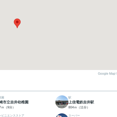
Google Ma
稚園
駅
崎市立吉井幼稚園
上信電鉄吉井駅
17ｍ（9分）
804ｍ（11分）
ンビニエンスストア
スーパー