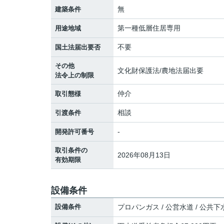
無
建築条件
第一種低層住居専用
用途地域
不要
国土法届出要否
その他
文化財保護法/農地法届出要
法令上の制限
仲介
取引態様
相談
引渡条件
-
開発許可番号
取引条件の
2026年08月13日
有効期限
設備条件
設備条件
プロパンガス / 公営水道 / 公共下