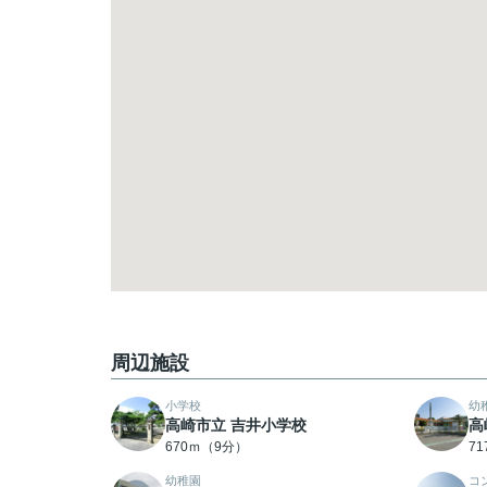
周辺施設
小学校
幼
高崎市立 吉井小学校
高
670ｍ（9分）
7
幼稚園
コ