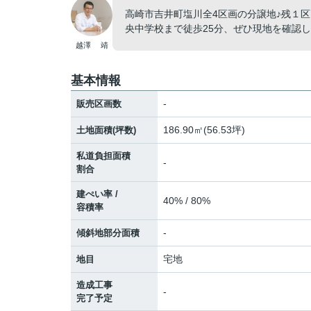
高崎市吉井町塩川全4区画の分譲地♪残１
央中学校まで徒歩25分、ぜひ現地を確認
越澤 靖
基本情報
-
販売区画数
186.90㎡(56.53坪)
土地面積(坪数)
私道負担面積
-
割合
建ぺい率 /
40% / 80%
容積率
-
傾斜地部分面積
宅地
地目
造成工事
-
完了予定