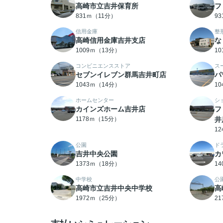
高崎市立吉井保育所
フ
831ｍ（11分）
9
信用金庫
整
高崎信用金庫吉井支店
な
1009ｍ（13分）
1
コンビニエンスストア
ス
セブンイレブン群馬吉井町店
パ
1043ｍ（14分）
1
ホームセンター
シ
カインズホーム吉井店
フ
1178ｍ（15分）
井
1
公園
ド
吉井中央公園
カ
1373ｍ（18分）
1
中学校
公
高崎市立吉井中央中学校
高
1972ｍ（25分）
2