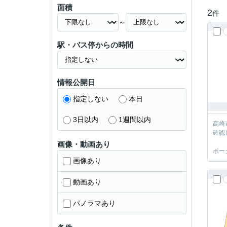
面積
2
件
～
駅・バス停からの時間
情報公開日
指定しない
本日
3日以内
1週間以内
高崎
確認
画像・動画あり
ポー
画像あり
動画あり
パノラマあり