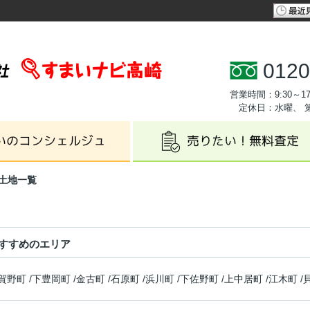
0120
営業時間：9:30～17
定休日：水曜、 
土地一覧
すすめのエリア
賀野町
/
下豊岡町
/
金古町
/
石原町
/
浜川町
/
下佐野町
/
上中居町
/
江木町
/