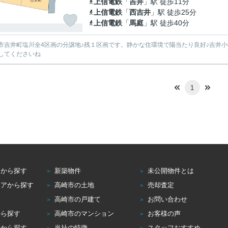
上信電鉄
「
吉井
」駅 徒歩11分
上信電鉄
「
西吉井
」駅 徒歩25分
上信電鉄
「
馬庭
」駅 徒歩40分
市吉井町塩川全4区画の分譲地♪残１区画です。静かな住環境で陽当たり良好♪吉井小
してくださいね
1
アから探す
新築物件
未公開物件とは
リアから探す
高崎市の土地
売却査定
す
高崎市の戸建て
お問い合わせ
から探す
高崎市のマンション
お客様の声
校から探す
当社の特徴
スタッフおすすめ