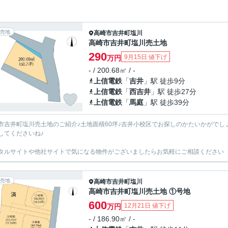
売地
高崎市
吉井町塩川
高崎市吉井町塩川売土地
290
9月15日 値下げ
万円
- / 200.68㎡ / -
上信電鉄
「
吉井
」駅 徒歩9分
上信電鉄
「
西吉井
」駅 徒歩27分
上信電鉄
「
馬庭
」駅 徒歩39分
市吉井町塩川売土地のご紹介♪土地面積60坪♪吉井小校区でお探しのかたいかがでし
してくださいね♪
タルサイトや他社サイトで気になる物件がございましたらお気軽にご相談ください
売地
高崎市
吉井町塩川
高崎市吉井町塩川売土地 ①号地
600
12月21日 値下げ
万円
- / 186.90㎡ / -