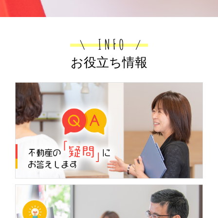
2026.05.19
空き家を売却する際の相談先は？各種専
門家の役割も解説
空き家を売却したいものの、どこへ相談
すればよいのかわからず、手続きの進め
お役立ち情報
方に迷っている方は多いのではないでし
ょうか。相談先を十分に見極めないまま
進めると、売却方法の選び方や相続、登
記、税金の確認が後回...
2026.05.09
空き家の名義変更について！種類や費用も解説
長年放置している実家などの空き家を売却したいもの
の、複雑な名義変更の手続きがわからずにお困りではあ
りませんか。亡くなった方の名義のままだと、売却契約
が結べないだけでなく、時間の経過とともに権利関係が
複...
2026.04.26
高崎市貝沢町角地売土地 75坪 2120万円