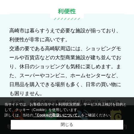
高崎市は暮らすうえで必要な施設が揃っており、
利便性が非常に高いです。
交通の要である高崎駅周辺には、ショッピングモ
ールや百貨店などの大型商業施設が建ち並んでお
り、休日のショッピングも気軽に楽しめます。ま
た、スーパーやコンビニ、ホームセンターなど、
日用品を購入できる場所も多く、日常の買い物に
も困りません。
その他、文化会館や劇場なども駅の周辺に建設さ
当サイトでは、お客様の当サイト利用状況把握、サービス向上検討を目的と
して、クッキー（Cookie）を使用しています。
れているため、文化的な趣味を楽しむこともでき
詳しくは、当社の
「Cookieの取扱いについて」
をご確認ください。
ます。
閉じる
来店予約
物件検索
LINEする
電話する