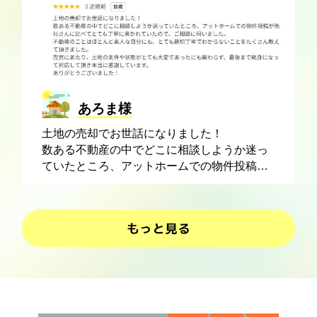
産屋さんとしての真摯な姿勢と、豊富な経験
からの知識、女性ならではの気遣いによっ
て、色々な問題を解決して頂き、無事購入す
る事が出来ました。現在、信頼のできる業者
さんを紹介していただき、リフォームを行っ
ています。リフォームの相談にも乗っていた
だき、今から住むのがとても楽しみです。
あろま様
今後、色々な方におすすめしたい不動産会社
土地の売却でお世話になりました！
さんです。
数ある不動産の中でどこに相談しようか迷っ
ていたところ、アットホームでの物件投稿が
他社さんに比べてとても丁寧に書かれていた
ので、ご相談に伺いました。
不動産のことはほとんど素人な自分にも、と
ても親切丁寧でわからないことをたくさん教
えて頂きました。売買にあたり、土地の条件
や状態がとても大変であったにも関わらず、
最後まで親身になって対応して頂き本当に感
謝しています。ありがとうございました！