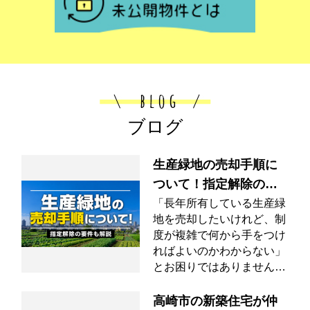
ブログ
生産緑地の売却手順に
ついて！指定解除の要
件も解説
「長年所有している生産緑
地を売却したいけれど、制
度が複雑で何から手をつけ
ればよいのかわからない」
とお困りではありません
か。生産緑地は通常の不動
産とは異なり、建築制限や
高崎市の新築住宅が仲