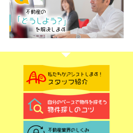
2026.04.21
空き家を早く売却する方法は？ポイントや注意点も解説
相続した実家などの空き家を、できるだけ早く手放した
いけれど、何から始めればよいかわからずお困りではあ
りませんか。誰も住んでいない家は人が住んでいる家よ
りも早く傷んでしまい、固定資産税や維持管理の手間
が...
2026.04.12
富岡市一ノ宮アパート2棟収益物件の委任を受けました