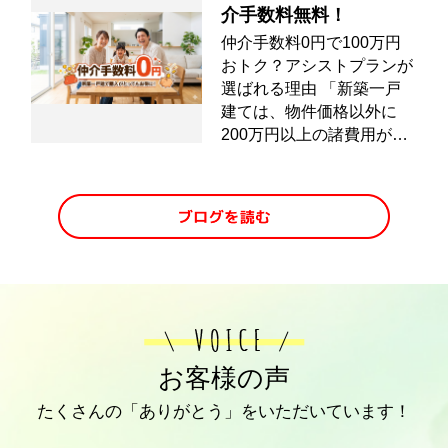
税制優遇が絡むため売却の
介手数料無料！
ハードルが高いものの、正
仲介手数料0円で100万円
しい要件を満たして指定を
おトク？アシストプランが
解除することでスムーズな
選ばれる理由 「新築一戸
取引が可能になります。本
建ては、物件価格以外に
記事では、生産緑地の基礎
200万円以上の諸費用がか
知識をはじめ、指定を解除
かる」 そんな常識を覆す
するための要件や手順、売
のが、アシストプランの仲
却時に注意すべき税金のリ
介手数料無料サービスで
スクについて解説します。
す。 アシストプランなら
将来的な維持管理の負担を
無料になる仕組み お客様
減らし、大切な資産を損な
0円 アシストプラン 仲介
うことなく生産緑地の売却
手数料 売主様 ▼ どれくら
を成功させたい方は、ぜひ
い安くなるの？節約額をチ
ご参考になさってください
ェック！ 仲介手数料は
ね。▼ 不動産売却をした
「物件価格の3％＋6万円
お客様の声
い方はこちらをクリック
＋消費税」というルールが
▼売却査定フォームへ進む
たくさんの「ありがとう」をいただいています！
あります。他社で契約した
...
場合と、アシストプランで