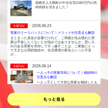
高崎市上大類町の中古住宅2380万円の売
却依頼を頂きました！
2026.06.23
実家のリースバックについて！メリットや注意点も解説
まとまった資金が必要だけれど、ご両親が住み慣れた実
家は手放したくないとお悩みではありませんか。思い入
れのある実家を売却して引っ越すことは、ご家族にとっ
て大きな心理的負担や、生活環境の変化といった不安
が...
2026.06.14
一人っ子の実家売却について！相続時の
注意点も解説
一人っ子として大切な実家を相続したも
のの、ご自身は遠方にお住まいで定期的
な管理が難しく、売却すべきかどうかで
お悩みではありませんか。誰も住まない
空き家のまま放置してしまうと、固定資
産税や修繕費といった...