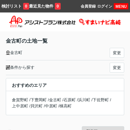
検討リスト
最近見た物件
0
0
会員登録
ログイン
MENU
金古町の土地一覧
金古町
変更
条件から探す
変更
おすすめのエリア
倉賀野町
/
下豊岡町
/
金古町
/
石原町
/
浜川町
/
下佐野町
/
上中居町
/
貝沢町
/
中居町
/
棟高町