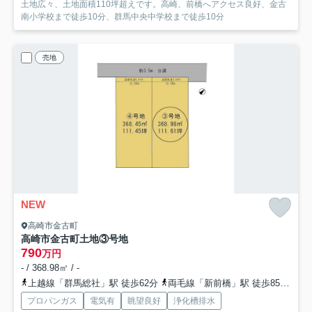
土地広々、土地面積110坪超えです。高崎、前橋へアクセス良好、金古
南小学校まで徒歩10分、群馬中央中学校まで徒歩10分
売地
NEW
高崎市金古町
高崎市金古町土地③号地
790
万円
- / 368.98㎡ / -
上越線「群馬総社」駅 徒歩62分
両毛線「新前橋」駅 徒歩85分
上
プロパンガス
電気有
眺望良好
浄化槽排水