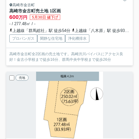
高崎市金古町
高崎市金古町売土地 1区画
600
万円
5月30日 値下げ
- / 277.48㎡ / -
上越線「群馬総社」駅 徒歩54分
上越線「八木原」駅 徒歩93分
両
プロパンガス
閑静な住宅地
浄化槽排水
高崎市金古町全2区画の売土地です。高崎渋川バイバスにアクセス良
好！金古小学校まで徒歩16分、群馬中央中学校まで徒歩26分
売地