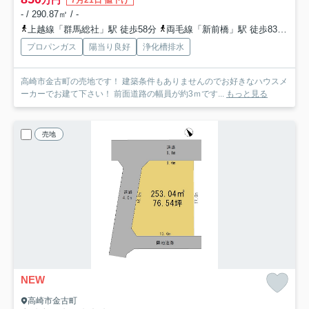
7月21日 値下げ
- / 290.87㎡ / -
上越線「群馬総社」駅 徒歩58分
両毛線「新前橋」駅 徒歩83分
上
プロパンガス
陽当り良好
浄化槽排水
高崎市金古町の売地です！ 建築条件もありませんのでお好きなハウスメ
ーカーでお建て下さい！ 前面道路の幅員が約3ｍです...
もっと見る
売地
NEW
高崎市金古町