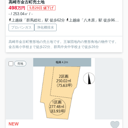
高崎市金古町売土地
498
万円
5月29日 値下げ
- / 253.04㎡ / -
上越線「群馬総社」駅 徒歩62分
上越線「八木原」駅 徒歩96分
両
プロパンガス
浄化槽排水
高崎市金古町整形地の売土地です。王塚団地内の整形角地の物件です。
金古南小学校まで徒歩22分、群馬中央中学校まで徒歩26分
売地
NEW