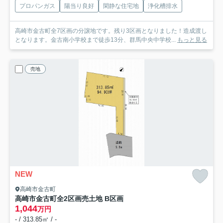
プロパンガス
陽当り良好
閑静な住宅地
浄化槽排水
高崎市金古町全7区画の分譲地です。残り3区画となりました！造成渡し
となります。金古南小学校まで徒歩13分、群馬中央中学校...
もっと見る
売地
NEW
高崎市金古町
高崎市金古町全2区画売土地 B区画
1,044
万円
- / 313.85㎡ / -