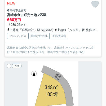
NEW
高崎市金古町
高崎市金古町売土地 2区画
660
万円
- / 250.02㎡ / -
上越線「群馬総社」駅 徒歩54分
上越線「八木原」駅 徒歩93分
両
プロパンガス
閑静な住宅地
浄化槽排水
高崎市金古町全2区画の売土地です。高崎渋川バイバスにアクセス良
好！金古小学校まで徒歩16分、群馬中央中学校まで徒歩26分
売地