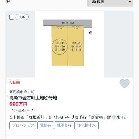
9
件
売地
NEW
高崎市金古町
高崎市金古町土地④号地
690
万円
- / 368.45㎡ / -
上越線「群馬総社」駅 徒歩62分
両毛線「新前橋」駅 徒歩85分
上
プロパンガス
電気有
眺望良好
浄化槽排水