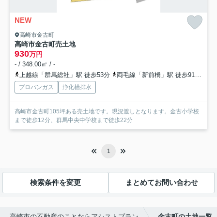
NEW
高崎市金古町
高崎市金古町売土地
930
万円
- / 348.00㎡ / -
上越線「群馬総社」駅 徒歩53分
両毛線「新前橋」駅 徒歩91分
上
プロパンガス
浄化槽排水
高崎市金古町105坪ある売土地です。現況渡しとなります。金古小学校
まで徒歩12分、群馬中央中学校まで徒歩22分
1
検索条件を変更
まとめてお問い合わせ
高崎市の不動産のことならアシストプラン
金古町の土地一覧