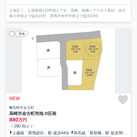
土地広々、土地面積110坪超えです。高崎、前橋へアクセス良好、金古
南小学校まで徒歩10分、群馬中央中学校まで徒歩10分
売地
NEW
高崎市金古町
高崎市金古町売地 D区画
880
万円
- / 290.91㎡ / -
上越線「群馬総社」駅 徒歩64分
両毛線「新前橋」駅 徒歩90分
上