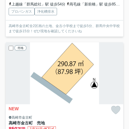
上越線「群馬総社」駅 徒歩54分
両毛線「新前橋」駅 徒歩85分
上
プロパンガス
浄化槽排水
高崎市金古町全2区画の土地、金古小学校まで徒歩5分、群馬中央中学校
まで徒歩15分！ぜひ現地を確認してくださいね
売地
NEW
高崎市金古町
高崎市金古町 売地
850
万円