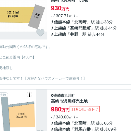
高崎市浜川町 売地
930
万円
- / 307.71㎡ / -
信越本線
「
北高崎
」駅 徒歩38分
上越線
「
高崎問屋町
」駅 徒歩44分
上越線
「
井野
」駅 徒歩44分
運動公園近くの93坪の宅地です。
ビニ徒歩圏内【450m】
更地渡し
条件なしです！【お好きなハウスメーカーで建築可！】
売地
高崎市
浜川町
高崎市浜川町売土地
980
11月14日 値下げ
万円
- / 340.00㎡ / -
信越本線
「
北高崎
」駅 徒歩66分
信越本線
「
群馬八幡
」駅 徒歩69分