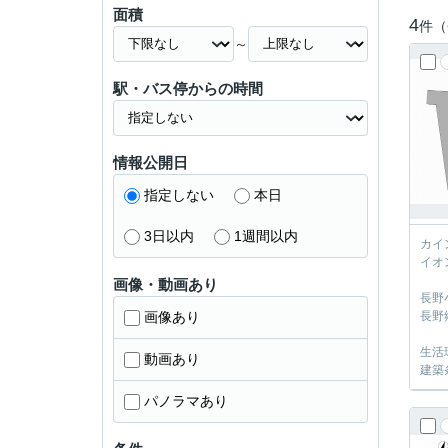
面積
4
件（
～
駅・バス停からの時間
情報公開日
指定しない
本日
3日以内
1週間以内
カイ
イオ
画像・動画あり
長野
画像あり
長野
生活
動画あり
建築
パノラマあり