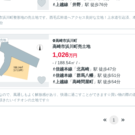
上越線
「
井野
」駅 徒歩76分
市浜川町整形地の売土地です。西毛広幹道へアクセス良好な立地！上水道引込済、本
9分
売地
高崎市
浜川町
高崎市浜川町売土地
1,026
万円
- / 188.54㎡ / -
信越本線
「
北高崎
」駅 徒歩47分
信越本線
「
群馬八幡
」駅 徒歩51分
上越線
「
高崎問屋町
」駅 徒歩54分
なので、風通しもよく解放感があり、快適に過ごすことができます☆買い物の際の
頂きたいイチオシの土地です☆
1