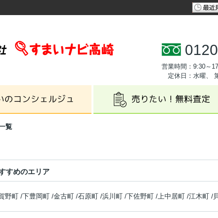
0120
営業時間：9:30～17
定休日：水曜、 
一覧
すすめのエリア
賀野町
/
下豊岡町
/
金古町
/
石原町
/
浜川町
/
下佐野町
/
上中居町
/
江木町
/