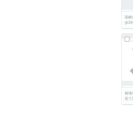
高崎
歩2
角地
見て