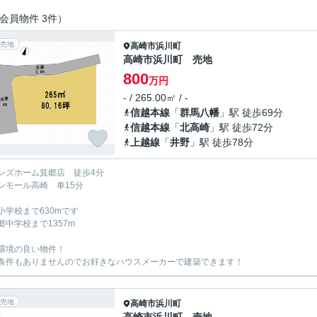
会員物件 3件）
売地
高崎市
浜川町
高崎市浜川町 売地
800
万円
- / 265.00㎡ / -
信越本線
「
群馬八幡
」駅 徒歩69分
信越本線
「
北高崎
」駅 徒歩72分
上越線
「
井野
」駅 徒歩78分
ンズホーム箕郷店 徒歩4分
ンモール高崎 車15分
小学校まで630mです
郷中学校まで1357m
環境の良い物件！
条件もありませんのでお好きなハウスメーカーで建築できます！
売地
高崎市
浜川町