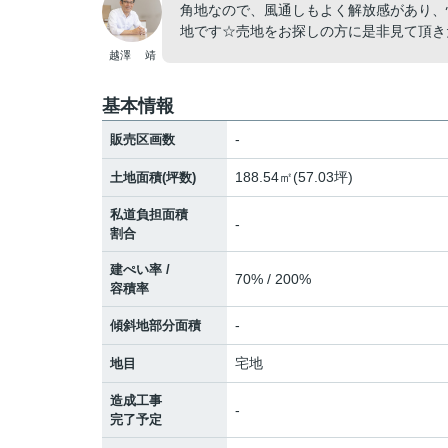
角地なので、風通しもよく解放感があり、
地です☆売地をお探しの方に是非見て頂き
越澤 靖
基本情報
-
販売区画数
188.54㎡(57.03坪)
土地面積(坪数)
私道負担面積
-
割合
建ぺい率 /
70% / 200%
容積率
-
傾斜地部分面積
宅地
地目
造成工事
-
完了予定