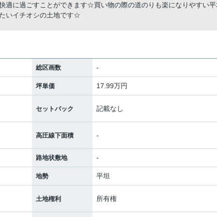
快適に過ごすことができます☆買い物の際の道のりも楽になりやすい平
たいイチオシの土地です☆
-
総区画数
17.99万円
坪単価
記載なし
セットバック
-
高圧線下面積
-
路地状敷地
平坦
地勢
所有権
土地権利