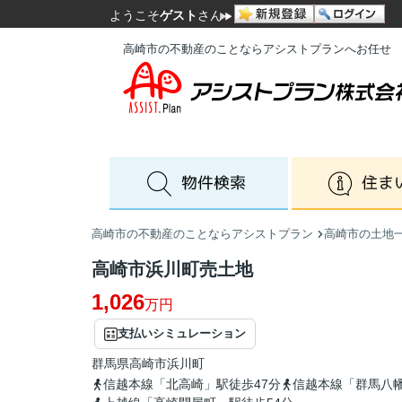
ようこそ
ゲスト
さん
高崎市の不動産のことならアシストプランへお任せ
高崎市の不動産のことならアシストプラン
高崎市の土地
高崎市浜川町売土地
1,026
万円
支払いシミュレーション
群馬県
高崎市
浜川町
信越本線「北高崎」駅徒歩47分
信越本線「群馬八幡