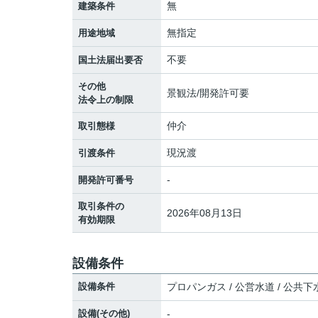
無
建築条件
無指定
用途地域
不要
国土法届出要否
その他
景観法/開発許可要
法令上の制限
仲介
取引態様
現況渡
引渡条件
-
開発許可番号
取引条件の
2026年08月13日
有効期限
設備条件
設備条件
プロパンガス / 公営水道 / 公共下
設備(その他)
-