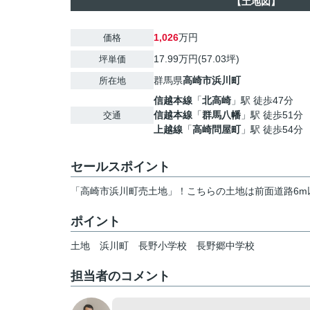
【土地図】
1,026
万円
価格
17.99万円(57.03坪)
坪単価
群馬県
高崎市
浜川町
所在地
信越本線
「
北高崎
」駅 徒歩47分
信越本線
「
群馬八幡
」駅 徒歩51分
交通
上越線
「
高崎問屋町
」駅 徒歩54分
セールスポイント
「高崎市浜川町売土地」！こちらの土地は前面道路6m
ポイント
土地
浜川町
長野小学校
長野郷中学校
担当者のコメント