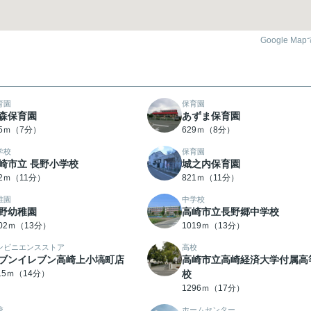
Google Ma
育園
保育園
森保育園
あずま保育園
05ｍ（7分）
629ｍ（8分）
学校
保育園
崎市立 長野小学校
城之内保育園
12ｍ（11分）
821ｍ（11分）
稚園
中学校
野幼稚園
高崎市立長野郷中学校
002ｍ（13分）
1019ｍ（13分）
ンビニエンスストア
高校
ブンイレブン高崎上小塙町店
高崎市立高崎経済大学付属高
115ｍ（14分）
校
1296ｍ（17分）
校
ホームセンター