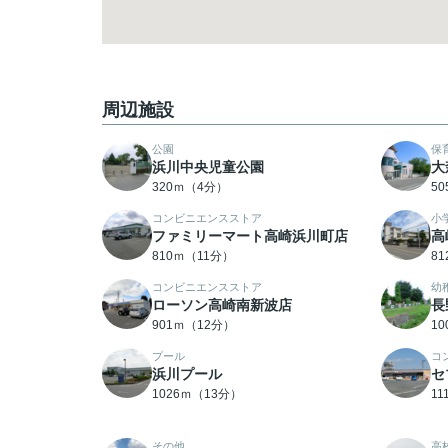
周辺施設
公園
保
浜川中央児童公園
大
320ｍ（4分）
5
コンビニエンスストア
小
ファミリーマート高崎浜川町店
高
810ｍ（11分）
8
コンビニエンスストア
幼
ローソン高崎南新波店
長
901ｍ（12分）
1
プール
コ
浜川プール
セ
1026ｍ（13分）
1
その他
高