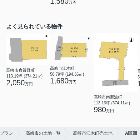
1,580
万円
よく見られている物件
高崎市江木町
高崎市倉賀野町
58.79坪 (194.36㎡)
113.19坪 (374.21㎡)
5
1,680
2,050
万円
万円
高崎市南新波町
113.16坪 (374.11㎡)
980
万円
プラン
高崎市の土地一覧
高崎市江木町売土地
A区画