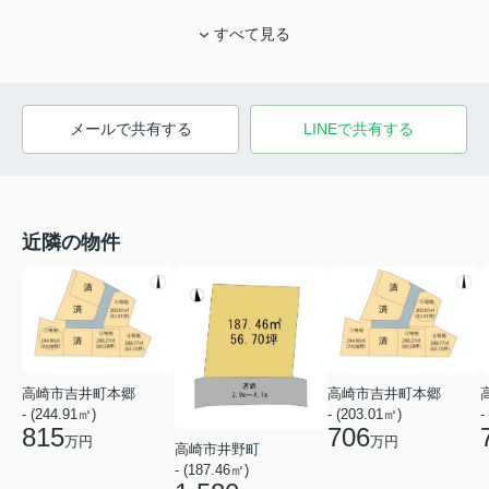
すべて見る
メールで共有する
LINEで共有する
近隣の物件
高崎市吉井町本郷
高崎市吉井町本郷
- (244.91㎡)
- (203.01㎡)
-
815
706
万円
万円
高崎市井野町
- (187.46㎡)