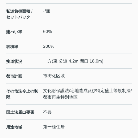
-/無
私道負担面積 /
セットバック
60%
建ぺい率
200%
容積率
一方(東 公道 4.2m 間口 18.0m)
接道状況
市街化区域
都市計画
文化財保護法/宅地造成及び特定盛土等規制法/
その他法令上の制
限
都市再生特別地区
不要
国土法届出要否
第一種住居
用途地域