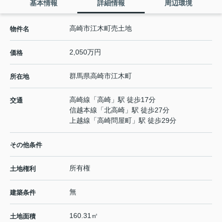
基本情報
詳細情報
周辺環境
高崎市江木町売土地
物件名
2,050万円
価格
群馬県
高崎市
江木町
所在地
高崎線
「
高崎
」駅 徒歩17分
交通
信越本線
「
北高崎
」駅 徒歩27分
上越線
「
高崎問屋町
」駅 徒歩29分
その他条件
所有権
土地権利
無
建築条件
160.31㎡
土地面積