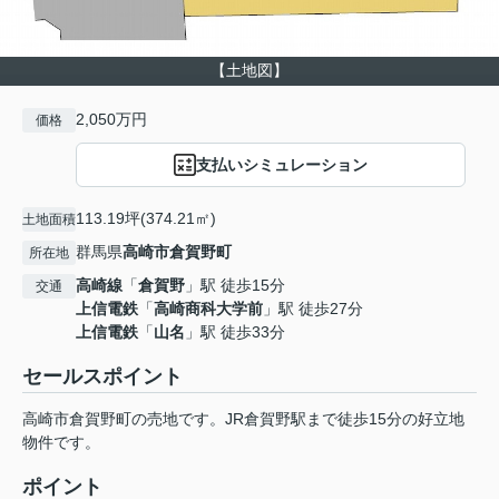
【土地図】
2,050万円
価格
支払いシミュレーション
113.19坪(374.21㎡)
土地面積
群馬県
高崎市
倉賀野町
所在地
高崎線
「
倉賀野
」駅 徒歩15分
交通
上信電鉄
「
高崎商科大学前
」駅 徒歩27分
上信電鉄
「
山名
」駅 徒歩33分
セールスポイント
高崎市倉賀野町の売地です。JR倉賀野駅まで徒歩15分の好立地
物件です。
ポイント