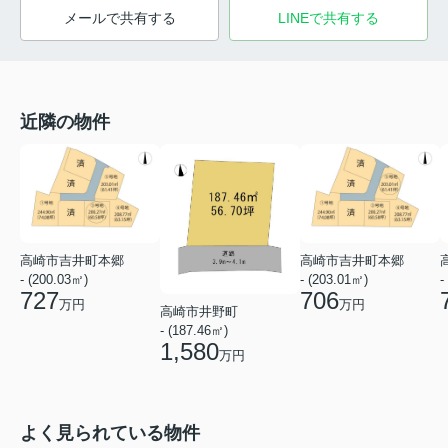
メールで共有する
LINEで共有する
近隣の物件
高崎市吉井町本郷
高崎市吉井町本郷
- (200.03㎡)
- (203.01㎡)
-
727
706
万円
万円
高崎市井野町
- (187.46㎡)
1,580
万円
よく見られている物件