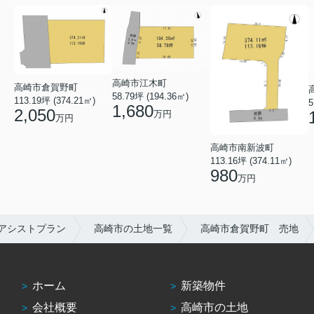
高崎市江木町
高崎市倉賀野町
58.79坪 (194.36㎡)
113.19坪 (374.21㎡)
5
1,680
2,050
万円
万円
高崎市南新波町
113.16坪 (374.11㎡)
980
万円
アシストプラン
高崎市の土地一覧
高崎市倉賀野町 売地
ホーム
新築物件
会社概要
高崎市の土地