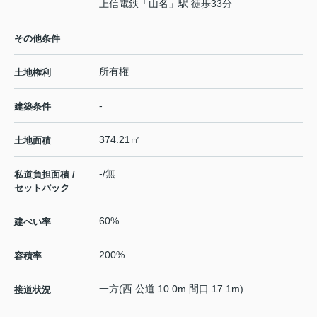
上信電鉄
「
山名
」駅 徒歩33分
その他条件
所有権
土地権利
-
建築条件
374.21㎡
土地面積
-/無
私道負担面積 /
セットバック
60%
建ぺい率
200%
容積率
一方(西 公道 10.0m 間口 17.1m)
接道状況