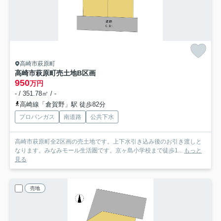
高崎市萩原町
高崎市萩原町売土地
B区画
950
万円
- / 351.78㎡ / -
高崎線「倉賀野」駅 徒歩82分
プロパンガス
南道路
公共下水
高崎市萩原町全2区画の売土地です。上下水引き込み後のお引き渡しと
なります。みなみモール生活圏です。京ヶ島小学校まで徒歩1...
もっと
見る
売地