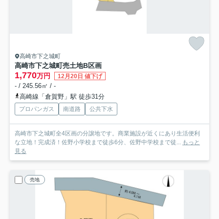
高崎市下之城町
高崎市下之城町売土地
B区画
1,770
万円
12月20日 値下げ
- / 245.56㎡ / -
高崎線「倉賀野」駅 徒歩31分
プロパンガス
南道路
公共下水
高崎市下之城町全4区画の分譲地です。商業施設が近くにあり生活便利
な立地！完成済！佐野小学校まで徒歩6分、佐野中学校まで徒...
もっと
見る
売地