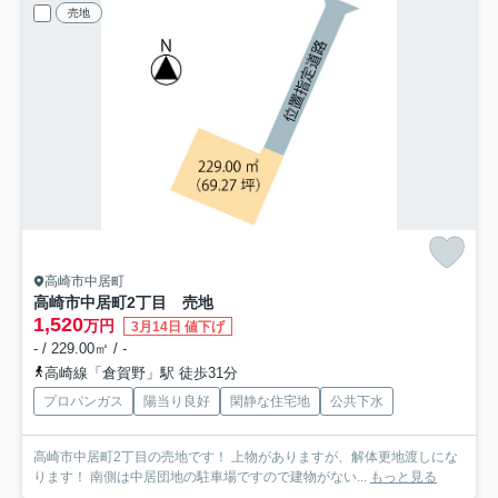
売地
高崎市中居町
高崎市中居町2丁目 売地
1,520
万円
3月14日 値下げ
- / 229.00㎡ / -
高崎線「倉賀野」駅 徒歩31分
プロパンガス
陽当り良好
閑静な住宅地
公共下水
高崎市中居町2丁目の売地です！ 上物がありますが、解体更地渡しにな
ります！ 南側は中居団地の駐車場ですので建物がない...
もっと見る