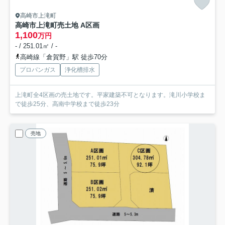
高崎市上滝町
高崎市上滝町売土地 A区画
1,100
万円
- / 251.01㎡ / -
高崎線「倉賀野」駅 徒歩70分
プロパンガス
浄化槽排水
上滝町全4区画の売土地です。平家建築不可となります。滝川小学校ま
で徒歩25分、高南中学校まで徒歩23分
売地