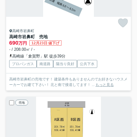
高崎市岩鼻町
高崎市岩鼻町 売地
690
万円
12月23日 値下げ
- / 208.00㎡ / -
高崎線「倉賀野」駅 徒歩39分
プロパンガス
南道路
陽当り良好
公共下水
高崎市岩鼻町の売地です！ 建築条件もありませんのでお好きなハウスメ
ーカーでお建て下さい！ 北と南で接道してます！ ...
もっと見る
売地