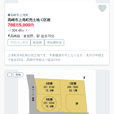
高崎市上滝町
高崎市上滝町売土地 C区画
788
5,000
万
円
- / 304.48㎡ / -
高崎線「倉賀野」駅 徒歩70分
プロパンガス
南道路
浄化槽排水
上滝町全4区画の売土地です。平家建築不可となります。滝川小学校ま
で徒歩25分、高南中学校まで徒歩23分
売地