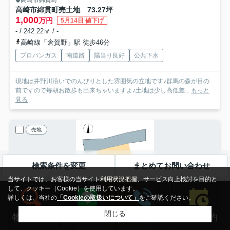
高崎市綿貫町売土地 73.27坪
1,000
万円
5月14日 値下げ
- / 242.22㎡ / -
高崎線「倉賀野」駅 徒歩46分
プロパンガス
南道路
陽当り良好
公共下水
現地は井野川沿いでのんびりとした雰囲気の立地です♪群馬の森が目の
前ですので毎朝お散歩も出来ちゃいますよ♪土地は少し高低差...
もっと
見る
売地
検索条件を変更
まとめてお問い合わせ
当サイトでは、お客様の当サイト利用状況把握、サービス向上検討を目的と
して、クッキー（Cookie）を使用しています。
詳しくは、当社の
「Cookieの取扱いについて」
をご確認ください。
閉じる
来店予約
物件検索
LINEする
電話する