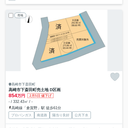
売地
高崎市下斎田町
高崎市下斎田町売土地 D区画
854
万円
2月5日 値下げ
- / 332.43㎡ / -
高崎線「倉賀野」駅 徒歩61分
プロパンガス
南道路
陽当り良好
公共下水