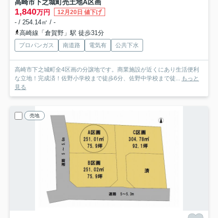
高崎市下之城町売土地
A区画
1,840
万円
12月20日 値下げ
- / 254.14㎡ / -
高崎線「倉賀野」駅 徒歩31分
プロパンガス
南道路
電気有
公共下水
高崎市下之城町全4区画の分譲地です。商業施設が近くにあり生活便利
な立地！完成済！佐野小学校まで徒歩6分、佐野中学校まで徒...
もっと
見る
売地