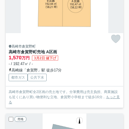
高崎市倉賀野町
高崎市倉賀野町売地 A区画
1,570
万円
3月2日 値下げ
- / 192.47㎡ / -
高崎線「倉賀野」駅 徒歩17分
都市ガス
公共下水
高崎市倉賀野町全2区画の売土地です。分筆費用は売主負担、商業施設
も近くにあり買い物便利な立地、倉賀野小学校まで徒歩16分...
もっと見
る
売地