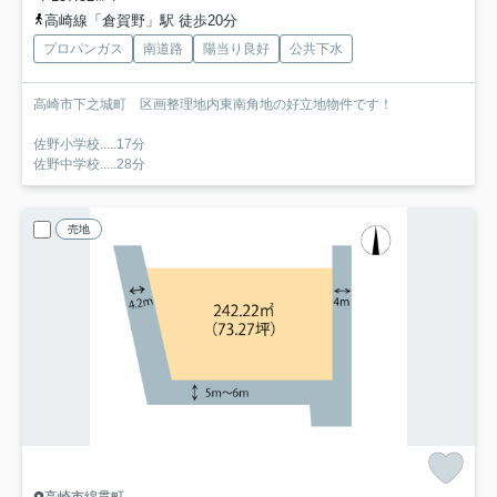
高崎線「倉賀野」駅 徒歩20分
プロパンガス
南道路
陽当り良好
公共下水
高崎市下之城町 区画整理地内東南角地の好立地物件です！
佐野小学校.....17分
佐野中学校.....28分
売地
高崎市綿貫町