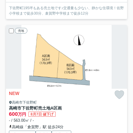
下佐野町195坪もある売土地です♪交通量も少ない、静かな住環境！佐野
小学校まで徒歩30分、倉賀野中学校まで徒歩12分
売地
NEW
高崎市下佐野町
高崎市下佐野町売土地
A区画
600
万円
8月7日 値下げ
- / 563.00㎡ / -
高崎線「倉賀野」駅 徒歩24分