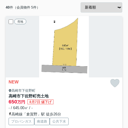
40
件（会員物件 5件）
売地
NEW
高崎市下佐野町
高崎市下佐野町売土地
650
万円
8月7日 値下げ
- / 645.00㎡ / -
高崎線「倉賀野」駅 徒歩26分
プロパンガス
南道路
公共下水