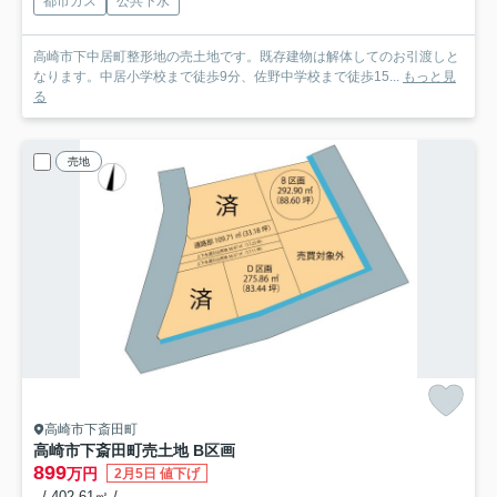
都市ガス
公共下水
高崎市下中居町整形地の売土地です。既存建物は解体してのお引渡しと
なります。中居小学校まで徒歩9分、佐野中学校まで徒歩15...
もっと見
る
売地
高崎市下斎田町
高崎市下斎田町売土地 B区画
899
万円
2月5日 値下げ
- / 402.61㎡ / -