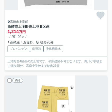
高崎市上滝町
高崎市上滝町売土地 B区画
1,214
万円
- / 251.02㎡ / -
高崎線「倉賀野」駅 徒歩70分
プロパンガス
南道路
浄化槽排水
上滝町全4区画の売土地です。平家建築不可となります。滝川小学校ま
で徒歩25分、高南中学校まで徒歩23分
売地