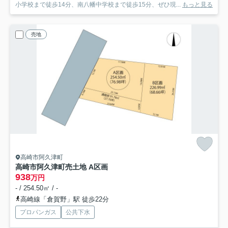
小学校まで徒歩14分、南八幡中学校まで徒歩15分、ぜひ現...
もっと見る
売地
高崎市阿久津町
高崎市阿久津町売土地 A区画
938
万円
- / 254.50㎡ / -
高崎線「倉賀野」駅 徒歩22分
プロパンガス
公共下水