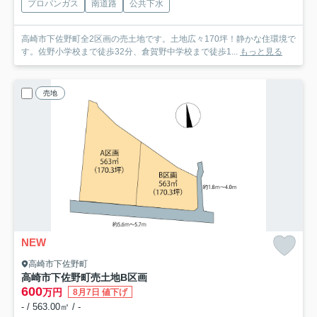
プロパンガス
南道路
公共下水
高崎市下佐野町全2区画の売土地です。土地広々170坪！静かな住環境で
す。佐野小学校まで徒歩32分、倉賀野中学校まで徒歩1...
もっと見る
売地
NEW
高崎市下佐野町
高崎市下佐野町売土地
B区画
600
万円
8月7日 値下げ
- / 563.00㎡ / -