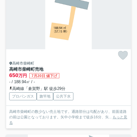
高崎市柴崎町
高崎市柴崎町売地
650
万円
7月20日 値下げ
- / 188.94㎡ / -
高崎線「倉賀野」駅 徒歩29分
プロパンガス
旗竿地
公共下水
高崎市柴崎町の数少ない売土地です。通路部分は勾配があり、前面道路
の前は公園となっております。矢中小学校まで徒歩16分、矢...
もっと見
る