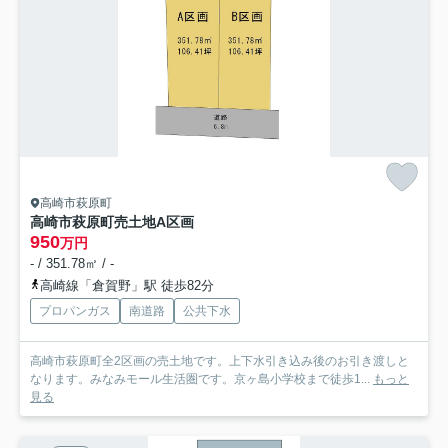
高崎市萩原町
高崎市萩原町売土地
A区画
950
万円
- / 351.78㎡ / -
高崎線「倉賀野」駅 徒歩82分
プロパンガス
南道路
公共下水
高崎市萩原町全2区画の売土地です。上下水引き込み後のお引き渡しと
なります。みなみモール生活圏です。京ヶ島小学校まで徒歩1...
もっと
見る