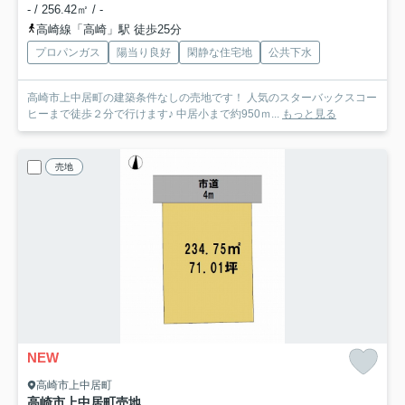
- / 256.42㎡ / -
高崎線「高崎」駅 徒歩25分
プロパンガス
陽当り良好
閑静な住宅地
公共下水
高崎市上中居町の建築条件なしの売地です！ 人気のスターバックスコー
ヒーまで徒歩２分で行けます♪ 中居小まで約950ｍ...
もっと見る
売地
NEW
高崎市上中居町
高崎市上中居町売地