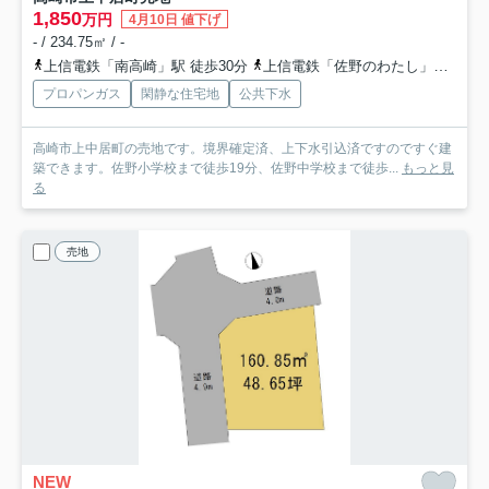
1,850
万円
4月10日 値下げ
- / 234.75㎡ / -
上信電鉄「南高崎」駅 徒歩30分
上信電鉄「佐野のわたし」駅 徒歩31分
プロパンガス
閑静な住宅地
公共下水
高崎市上中居町の売地です。境界確定済、上下水引込済ですのですぐ建
築できます。佐野小学校まで徒歩19分、佐野中学校まで徒歩...
もっと見
る
売地
NEW