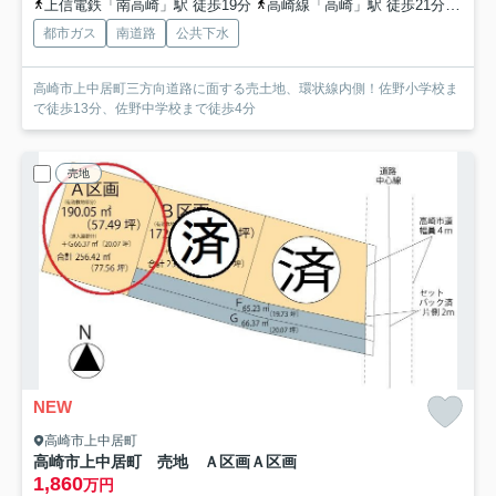
上信電鉄「南高崎」駅 徒歩19分
高崎線「高崎」駅 徒歩21分
上信
都市ガス
南道路
公共下水
高崎市上中居町三方向道路に面する売土地、環状線内側！佐野小学校ま
で徒歩13分、佐野中学校まで徒歩4分
売地
NEW
高崎市上中居町
高崎市上中居町 売地 Ａ区画
Ａ区画
1,860
万円