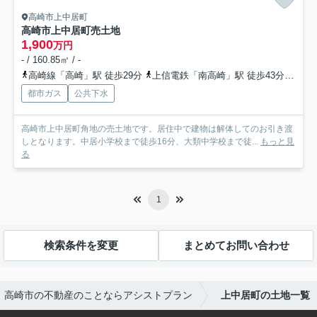
高崎市上中居町
高崎市上中居町売土地
1,900
万円
- / 160.85㎡ / -
高崎線「高崎」駅 徒歩29分
上信電鉄「南高崎」駅 徒歩43分
高崎
都市ガス
公共下水
高崎市上中居町角地の売土地です。居住中で建物は解体してのお引き渡
しとなります。中居小学校まで徒歩16分、大類中学校まで徒...
もっと見
る
1
検索条件を変更
まとめてお問い合わせ
高崎市の不動産のことならアシストプラン
上中居町の土地一覧