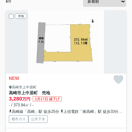
6
件
売地
NEW
高崎市上中居町
高崎市上中居町 売地
3,280
万円
3月17日 値下げ
- / 373.94㎡ / -
高崎線「高崎」駅 徒歩25分
上信電鉄「南高崎」駅 徒歩33分
上信
都市ガス
公共下水