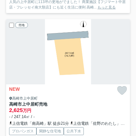
人気の上中居町に113坪の更地がでました！ 商業施設【フジマート中居
店・フレッセイ南大類店】にも近く生活に便利 高崎...
もっと見る
売地
NEW
高崎市上中居町
高崎市上中居町売地
2,625
万円
- / 247.14㎡ / -
上信電鉄「南高崎」駅 徒歩21分
上信電鉄「佐野のわたし」駅 徒歩22分
プロパンガス
閑静な住宅地
公共下水