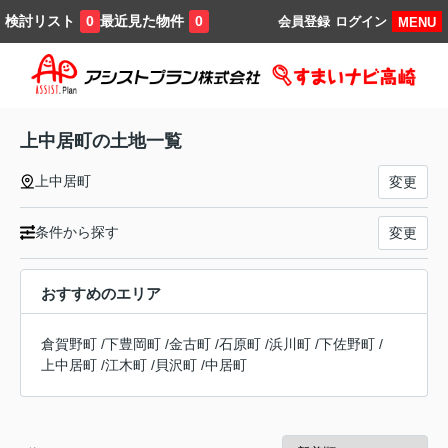
検討リスト
最近見た物件
0
0
会員登録
ログイン
MENU
上中居町の土地一覧
上中居町
変更
条件から探す
変更
おすすめのエリア
倉賀野町
/
下豊岡町
/
金古町
/
石原町
/
浜川町
/
下佐野町
/
上中居町
/
江木町
/
貝沢町
/
中居町