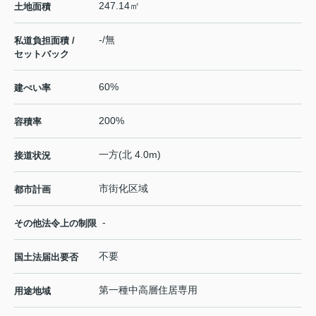
247.14㎡
土地面積
-/無
私道負担面積 /
セットバック
60%
建ぺい率
200%
容積率
一方(北 4.0m)
接道状況
市街化区域
都市計画
-
その他法令上の制限
不要
国土法届出要否
第一種中高層住居専用
用途地域