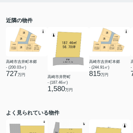
近隣の物件
高崎市吉井町本郷
高崎市吉井町本郷
- (200.03㎡)
- (244.91㎡)
-
727
815
万円
万円
高崎市井野町
- (187.46㎡)
1,580
万円
よく見られている物件