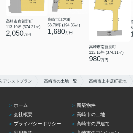
高崎市江木町
高崎市倉賀野町
58.79坪 (194.36㎡)
113.19坪 (374.21㎡)
5
1,680
2,050
万円
万円
高崎市南新波町
113.16坪 (374.11㎡)
980
万円
らアシストプラン
高崎市の土地一覧
高崎市上中居町売地
ホーム
新築物件
会社概要
高崎市の土地
プライバシーポリシー
高崎市の戸建て
利用規約
高崎市のマンション