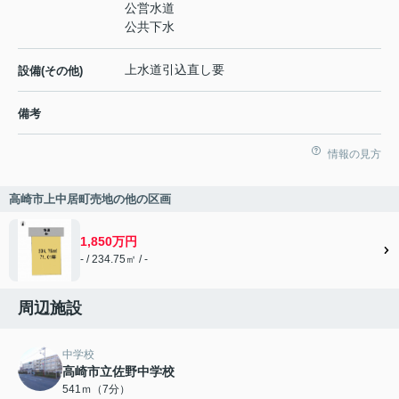
公営水道
公共下水
上水道引込直し要
設備(その他)
備考
情報の見方
高崎市上中居町売地の他の区画
1,850万円
- / 234.75㎡ / -
周辺施設
中学校
高崎市立佐野中学校
541ｍ（7分）