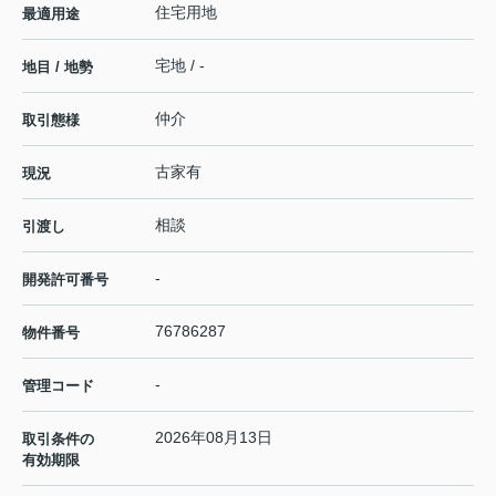
住宅用地
最適用途
宅地 / -
地目 / 地勢
仲介
取引態様
古家有
現況
相談
引渡し
-
開発許可番号
76786287
物件番号
-
管理コード
2026年08月13日
取引条件の
有効期限