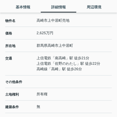
基本情報
詳細情報
周辺環境
高崎市上中居町売地
物件名
2,625万円
価格
群馬県
高崎市
上中居町
所在地
上信電鉄
「
南高崎
」駅 徒歩21分
交通
上信電鉄
「
佐野のわたし
」駅 徒歩22分
高崎線
「
高崎
」駅 徒歩26分
その他条件
所有権
土地権利
無
建築条件