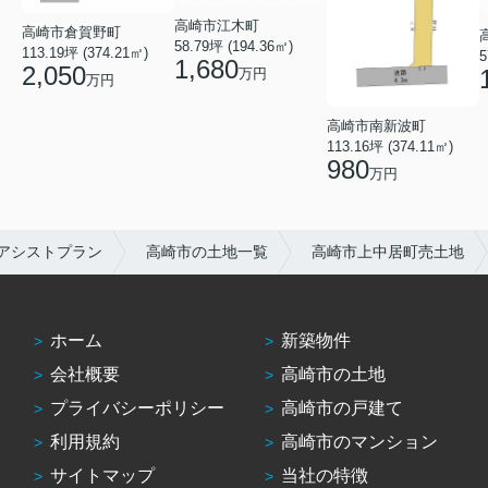
高崎市江木町
高崎市倉賀野町
58.79坪 (194.36㎡)
113.19坪 (374.21㎡)
5
1,680
2,050
万円
万円
高崎市南新波町
113.16坪 (374.11㎡)
980
万円
アシストプラン
高崎市の土地一覧
高崎市上中居町売土地
ホーム
新築物件
会社概要
高崎市の土地
プライバシーポリシー
高崎市の戸建て
利用規約
高崎市のマンション
サイトマップ
当社の特徴