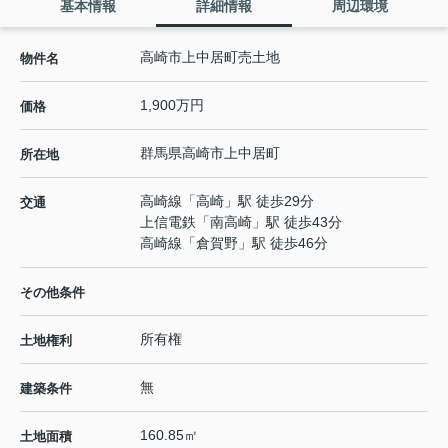
基本情報
詳細情報
周辺環境
高崎市上中居町売土地
物件名
1,900万円
価格
群馬県
高崎市
上中居町
所在地
高崎線
「
高崎
」駅 徒歩29分
交通
上信電鉄
「
南高崎
」駅 徒歩43分
高崎線
「
倉賀野
」駅 徒歩46分
その他条件
所有権
土地権利
無
建築条件
160.85㎡
土地面積