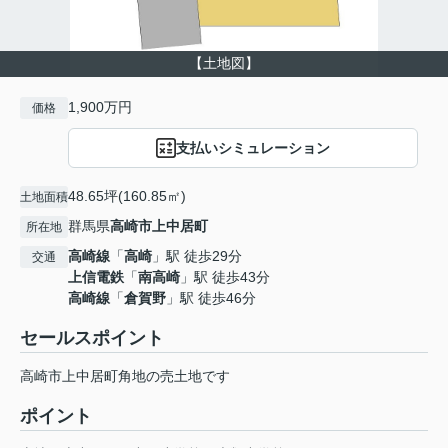
【土地図】
1,900万円
価格
支払いシミュレーション
48.65坪(160.85㎡)
土地面積
群馬県
高崎市
上中居町
所在地
高崎線
「
高崎
」駅 徒歩29分
交通
上信電鉄
「
南高崎
」駅 徒歩43分
高崎線
「
倉賀野
」駅 徒歩46分
セールスポイント
高崎市上中居町角地の売土地です
ポイント