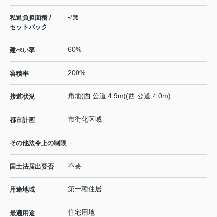
-/無
私道負担面積 /
セットバック
60%
建ぺい率
200%
容積率
角地(西 公道 4.9m)(西 公道 4.0m)
接道状況
市街化区域
都市計画
-
その他法令上の制限
不要
国土法届出要否
第一種住居
用途地域
住宅用地
最適用途