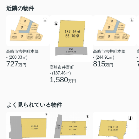
近隣の物件
高崎市吉井町本郷
高崎市吉井町本郷
- (200.03㎡)
- (244.91㎡)
-
727
815
万円
万円
高崎市井野町
- (187.46㎡)
1,580
万円
よく見られている物件