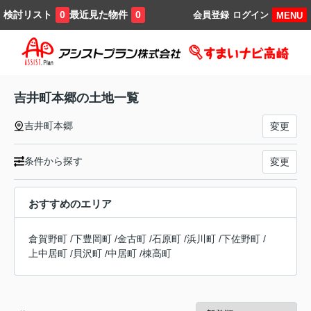
検討リスト
最近見た物件
0
0
会員登録
ログイン
MENU
吉井町本郷の土地一覧
吉井町本郷
変更
条件から探す
変更
おすすめのエリア
倉賀野町
/
下豊岡町
/
金古町
/
石原町
/
浜川町
/
下佐野町
/
上中居町
/
貝沢町
/
中居町
/
棟高町