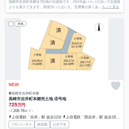
高崎市吉井町本郷全7区画の分譲地です。254号線バイパス沿いで北道路
よりも進入できます。国道沿いとはいえ、交通量が多くあ...
もっと見る
売地
NEW
高崎市吉井町本郷
高崎市吉井町本郷売土地 ④号地
725
万円
- / 208.78㎡ / -
上信電鉄「吉井」駅 徒歩12分
上信電鉄「西吉井」駅 徒歩18分
上
プロパンガス
南道路
公共下水