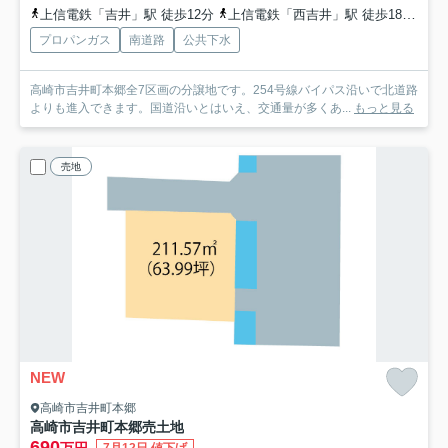
上信電鉄「吉井」駅 徒歩12分
上信電鉄「西吉井」駅 徒歩18分
上
プロパンガス
南道路
公共下水
高崎市吉井町本郷全7区画の分譲地です。254号線バイパス沿いで北道路
よりも進入できます。国道沿いとはいえ、交通量が多くあ...
もっと見る
売地
NEW
高崎市吉井町本郷
高崎市吉井町本郷売土地
690
万円