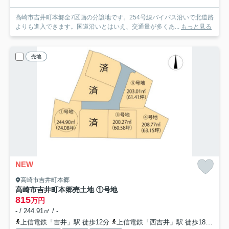
高崎市吉井町本郷全7区画の分譲地です。254号線バイパス沿いで北道路
よりも進入できます。国道沿いとはいえ、交通量が多くあ...
もっと見る
売地
NEW
高崎市吉井町本郷
高崎市吉井町本郷売土地 ①号地
815
万円
- / 244.91㎡ / -
上信電鉄「吉井」駅 徒歩12分
上信電鉄「西吉井」駅 徒歩18分
上