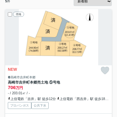
5
件
売地
NEW
高崎市吉井町本郷
高崎市吉井町本郷売土地 ⑤号地
706
万円
- / 203.01㎡ / -
上信電鉄「吉井」駅 徒歩12分
上信電鉄「西吉井」駅 徒歩18分
上
プロパンガス
公共下水