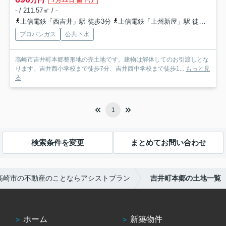
7月12日 値下げ
- / 211.57㎡ / -
上信電鉄「西吉井」駅 徒歩3分
上信電鉄「上州新屋」駅 徒歩23分
プロパンガス
公共下水
高崎市吉井町本郷整形地の売土地です。建物は解体してのお引渡しとな
ります。吉井西小学校まで徒歩7分、吉井西中学校まで徒歩1...
もっと見
る
1
検索条件を変更
まとめてお問い合わせ
高崎市の不動産のことならアシストプラン
吉井町本郷の土地一覧
ホーム
新築物件