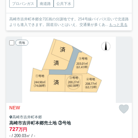
プロパンガス
南道路
公共下水
高崎市吉井町本郷全7区画の分譲地です。254号線バイパス沿いで北道路
よりも進入できます。国道沿いとはいえ、交通量が多くあ...
もっと見る
売地
NEW
高崎市吉井町本郷
高崎市吉井町本郷売土地 ③号地
727
万円
- / 200.03㎡ / -