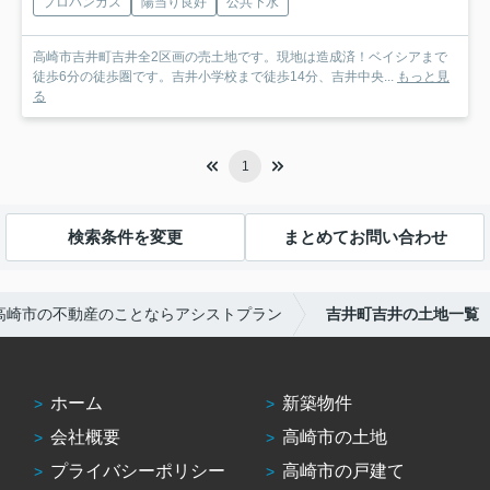
プロパンガス
陽当り良好
公共下水
高崎市吉井町吉井全2区画の売土地です。現地は造成済！ベイシアまで
徒歩6分の徒歩圏です。吉井小学校まで徒歩14分、吉井中央...
もっと見
る
1
検索条件を変更
まとめてお問い合わせ
高崎市の不動産のことならアシストプラン
吉井町吉井の土地一覧
ホーム
新築物件
会社概要
高崎市の土地
プライバシーポリシー
高崎市の戸建て