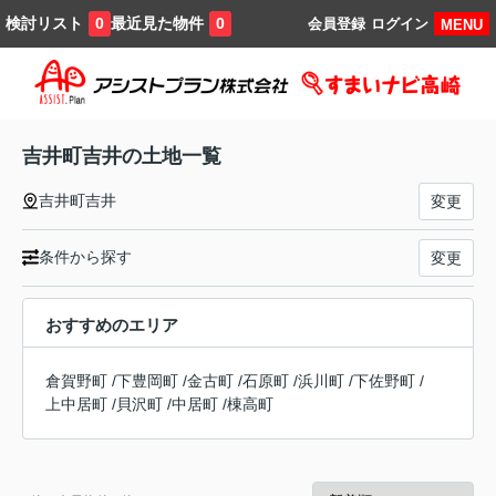
検討リスト
最近見た物件
0
0
会員登録
ログイン
MENU
吉井町吉井の土地一覧
吉井町吉井
変更
条件から探す
変更
おすすめのエリア
倉賀野町
/
下豊岡町
/
金古町
/
石原町
/
浜川町
/
下佐野町
/
上中居町
/
貝沢町
/
中居町
/
棟高町