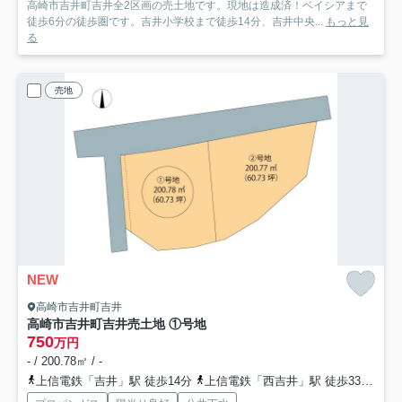
高崎市吉井町吉井全2区画の売土地です。現地は造成済！ベイシアまで
徒歩6分の徒歩圏です。吉井小学校まで徒歩14分、吉井中央...
もっと見
る
売地
NEW
高崎市吉井町吉井
高崎市吉井町吉井売土地 ①号地
750
万円
- / 200.78㎡ / -
上信電鉄「吉井」駅 徒歩14分
上信電鉄「西吉井」駅 徒歩33分
上