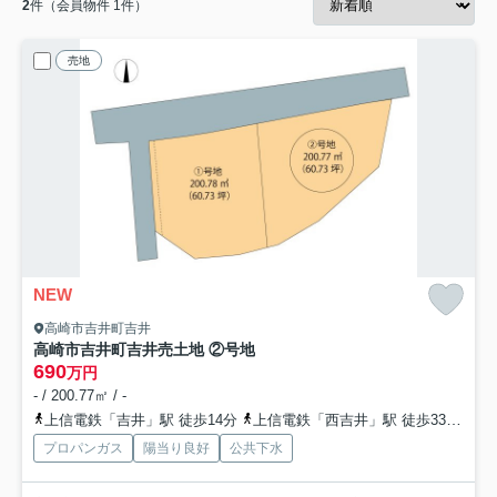
2
件（会員物件 1件）
売地
NEW
高崎市吉井町吉井
高崎市吉井町吉井売土地 ②号地
690
万円
- / 200.77㎡ / -
上信電鉄「吉井」駅 徒歩14分
上信電鉄「西吉井」駅 徒歩33分
上
プロパンガス
陽当り良好
公共下水