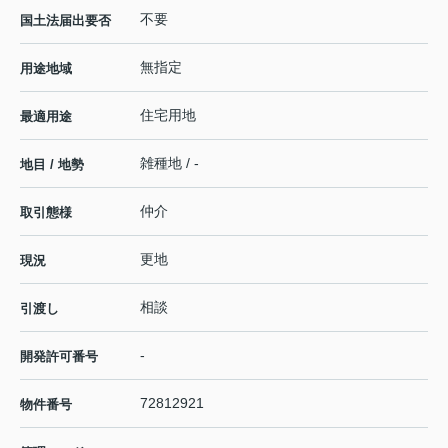
不要
国土法届出要否
無指定
用途地域
住宅用地
最適用途
雑種地 / -
地目 / 地勢
仲介
取引態様
更地
現況
相談
引渡し
-
開発許可番号
72812921
物件番号