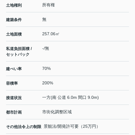
所有権
土地権利
無
建築条件
257.06㎡
土地面積
-/無
私道負担面積 /
セットバック
70%
建ぺい率
200%
容積率
一方(南 公道 6.0m 間口 9.0m)
接道状況
市街化調整区域
都市計画
景観法/開発許可要（25万円）
その他法令上の制限