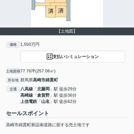
【土地図】
1,550万円
価格
支払いシミュレーション
77.76坪(257.06㎡)
土地面積
群馬県
高崎市
綿貫町
所在地
八高線
「
北藤岡
」駅 徒歩29分
交通
高崎線
「
倉賀野
」駅 徒歩36分
上信電鉄
「
山名
」駅 徒歩62分
セールスポイント
高崎市綿貫町新設南道路に面する売土地です