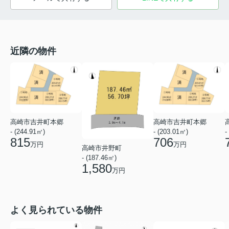
近隣の物件
高崎市吉井町本郷
高崎市吉井町本郷
- (244.91㎡)
- (203.01㎡)
-
815
706
万円
万円
高崎市井野町
- (187.46㎡)
1,580
万円
よく見られている物件