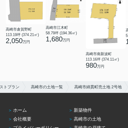
高崎市江木町
高崎市倉賀野町
58.79坪 (194.36㎡)
113.19坪 (374.21㎡)
5
1,680
2,050
万円
万円
高崎市南新波町
113.16坪 (374.11㎡)
980
万円
ストプラン
高崎市の土地一覧
高崎市綿貫町売土地 2号地
ホーム
新築物件
会社概要
高崎市の土地
プライバシーポリシー
高崎市の戸建て