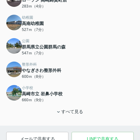
283ｍ（4分）
幼稚園
高南幼稚園
527ｍ（7分）
公園
群馬県立公園群馬の森
547ｍ（7分）
整形外科
やなぎさわ整形外科
600ｍ（8分）
小学校
高崎市立 岩鼻小学校
660ｍ（9分）
すべて見る
メールで共有する
LINEで共有する