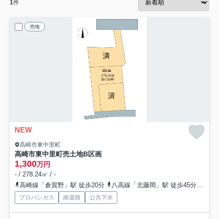
1
件
売地
NEW
高崎市東中里町
高崎市東中里町売土地
B区画
1,300
万円
- / 278.24㎡ / -
高崎線「倉賀野」駅 徒歩20分
八高線「北藤岡」駅 徒歩45分
上信
プロパンガス
南道路
公共下水