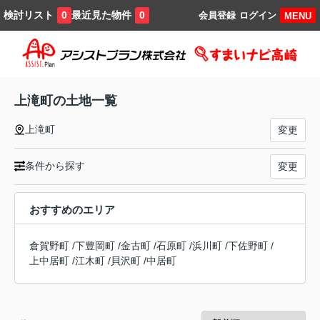
検討リスト
最近見た物件
0
0
会員登録
ログイン
MENU
上滝町の土地一覧
上滝町
変更
条件から探す
変更
おすすめのエリア
倉賀野町
/
下豊岡町
/
金古町
/
石原町
/
浜川町
/
下佐野町
/
上中居町
/
江木町
/
貝沢町
/
中居町