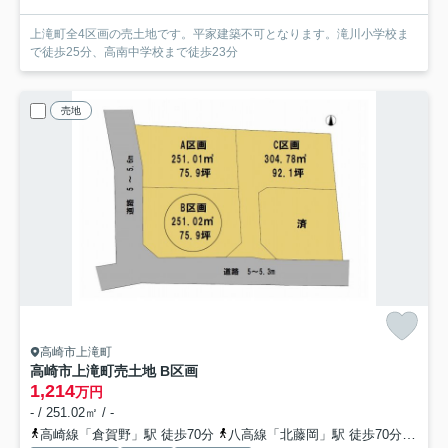
上滝町全4区画の売土地です。平家建築不可となります。滝川小学校ま
で徒歩25分、高南中学校まで徒歩23分
売地
高崎市上滝町
高崎市上滝町売土地 B区画
1,214
万円
- / 251.02㎡ / -
高崎線「倉賀野」駅 徒歩70分
八高線「北藤岡」駅 徒歩70分
高崎