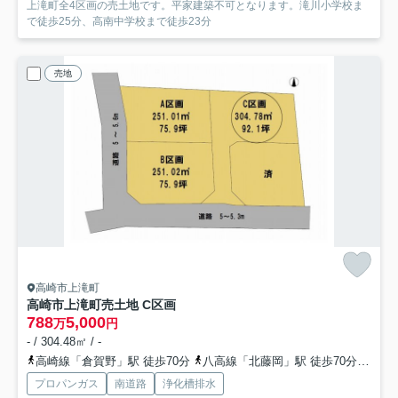
上滝町全4区画の売土地です。平家建築不可となります。滝川小学校ま
で徒歩25分、高南中学校まで徒歩23分
売地
高崎市上滝町
高崎市上滝町売土地 C区画
788
5,000
万
円
- / 304.48㎡ / -
高崎線「倉賀野」駅 徒歩70分
八高線「北藤岡」駅 徒歩70分
高崎
プロパンガス
南道路
浄化槽排水