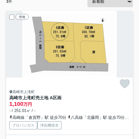
3
件
売地
高崎市上滝町
高崎市上滝町売土地 A区画
1,100
万円
- / 251.01㎡ / -
高崎線「倉賀野」駅 徒歩70分
八高線「北藤岡」駅 徒歩70分
高崎
プロパンガス
浄化槽排水