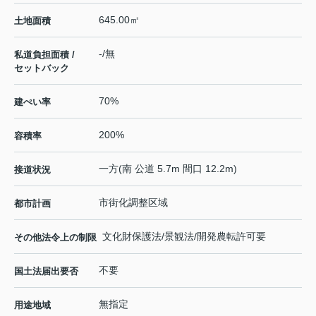
645.00㎡
土地面積
-/無
私道負担面積 /
セットバック
70%
建ぺい率
200%
容積率
一方(南 公道 5.7m 間口 12.2m)
接道状況
市街化調整区域
都市計画
文化財保護法/景観法/開発農転許可要
その他法令上の制限
不要
国土法届出要否
無指定
用途地域