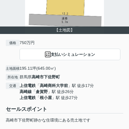
【土地図】
750万円
価格
支払いシミュレーション
195.11坪(645.00㎡)
土地面積
群馬県
高崎市
下佐野町
所在地
上信電鉄
「
高崎商科大学前
」駅 徒歩17分
交通
高崎線
「
倉賀野
」駅 徒歩26分
上信電鉄
「
根小屋
」駅 徒歩27分
セールスポイント
高崎市下佐野町静かな住環境にある売土地です