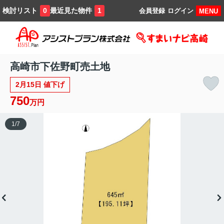
検討リスト
最近見た物件
0
1
会員登録
ログイン
MENU
高崎市下佐野町売土地
2月15日 値下げ
750
万円
1
/
7