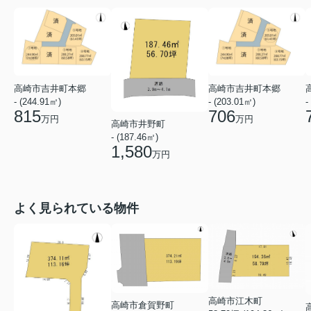
高崎市吉井町本郷
高崎市吉井町本郷
- (244.91㎡)
- (203.01㎡)
-
815
706
万円
万円
高崎市井野町
- (187.46㎡)
1,580
万円
よく見られている物件
高崎市江木町
高崎市倉賀野町