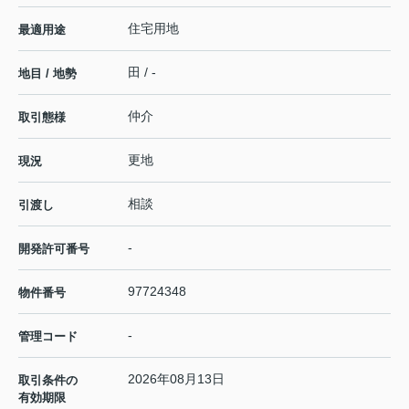
住宅用地
最適用途
田 / -
地目 / 地勢
仲介
取引態様
更地
現況
相談
引渡し
-
開発許可番号
97724348
物件番号
-
管理コード
2026年08月13日
取引条件の
有効期限