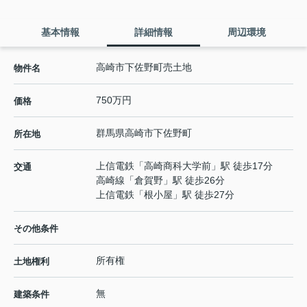
基本情報
詳細情報
周辺環境
高崎市下佐野町売土地
物件名
750万円
価格
群馬県
高崎市
下佐野町
所在地
上信電鉄
「
高崎商科大学前
」駅 徒歩17分
交通
高崎線
「
倉賀野
」駅 徒歩26分
上信電鉄
「
根小屋
」駅 徒歩27分
その他条件
所有権
土地権利
無
建築条件