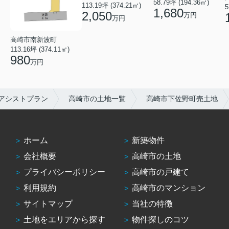
58.79坪 (194.36㎡)
113.19坪 (374.21㎡)
5
1,680
2,050
万円
万円
高崎市南新波町
113.16坪 (374.11㎡)
980
万円
アシストプラン
高崎市の土地一覧
高崎市下佐野町売土地
ホーム
新築物件
会社概要
高崎市の土地
プライバシーポリシー
高崎市の戸建て
利用規約
高崎市のマンション
サイトマップ
当社の特徴
土地をエリアから探す
物件探しのコツ