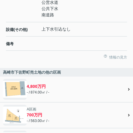
公営水道
公共下水
南道路
上下水引込なし
設備(その他)
備考
情報の見方
高崎市下佐野町売土地の他の区画
4,800万円
- / 874.00㎡ / -
A区画
700万円
- / 563.00㎡ / -