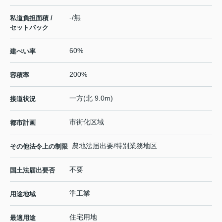
-/無
私道負担面積 /
セットバック
60%
建ぺい率
200%
容積率
一方(北 9.0m)
接道状況
市街化区域
都市計画
農地法届出要/特別業務地区
その他法令上の制限
不要
国土法届出要否
準工業
用途地域
住宅用地
最適用途