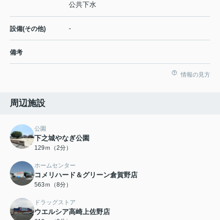
公共下水
-
設備(その他)
備考
情報の見方
周辺施設
公園
下之城やなぎ公園
129ｍ（2分）
ホームセンター
コメリハード＆グリーン倉賀野店
563ｍ（8分）
ドラッグストア
ウエルシア高崎上佐野店