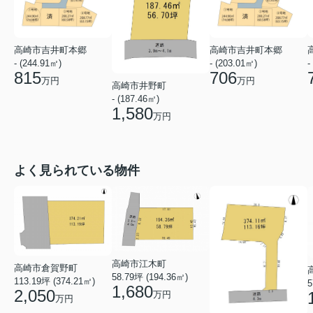
高崎市吉井町本郷
高崎市吉井町本郷
- (244.91㎡)
- (203.01㎡)
-
815
706
万円
万円
高崎市井野町
- (187.46㎡)
1,580
万円
よく見られている物件
高崎市江木町
高崎市倉賀野町
58.79坪 (194.36㎡)
113.19坪 (374.21㎡)
5
1,680
2,050
万円
万円