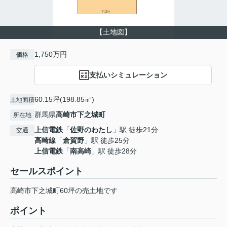
【土地図】
1,750万円
価格
支払いシミュレーション
60.15坪(198.85㎡)
土地面積
群馬県
高崎市
下之城町
所在地
上信電鉄
「
佐野のわたし
」駅 徒歩21分
交通
高崎線
「
倉賀野
」駅 徒歩25分
上信電鉄
「
南高崎
」駅 徒歩28分
セールスポイント
高崎市下之城町60坪の売土地です
ポイント