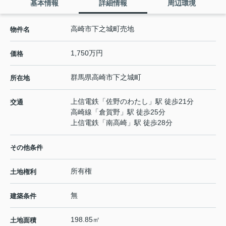
基本情報
詳細情報
周辺環境
高崎市下之城町売地
物件名
1,750万円
価格
群馬県
高崎市
下之城町
所在地
上信電鉄
「
佐野のわたし
」駅 徒歩21分
交通
高崎線
「
倉賀野
」駅 徒歩25分
上信電鉄
「
南高崎
」駅 徒歩28分
その他条件
所有権
土地権利
無
建築条件
198.85㎡
土地面積