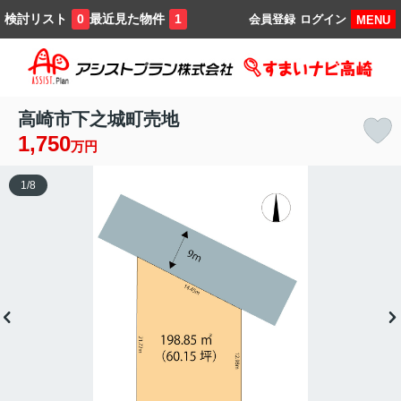
検討リスト
最近見た物件
0
1
会員登録
ログイン
MENU
高崎市下之城町売地
1,750
万円
1
/
8