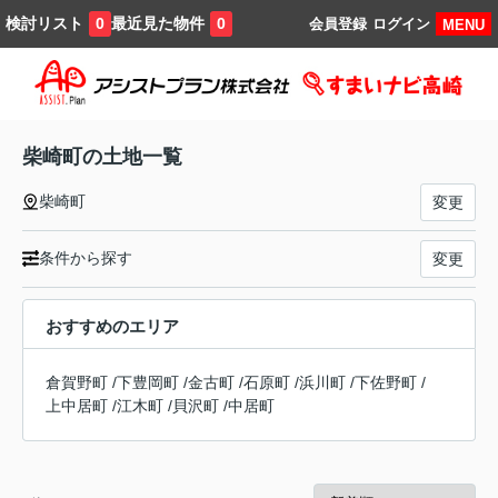
検討リスト
最近見た物件
0
0
会員登録
ログイン
MENU
柴崎町の土地一覧
柴崎町
変更
条件から探す
変更
おすすめのエリア
倉賀野町
/
下豊岡町
/
金古町
/
石原町
/
浜川町
/
下佐野町
/
上中居町
/
江木町
/
貝沢町
/
中居町