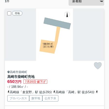
1
件
売地
高崎市柴崎町
高崎市柴崎町売地
650
万円
7月20日 値下げ
- / 188.94㎡ / -
高崎線「倉賀野」駅 徒歩29分
高崎線「高崎」駅 徒歩54分
上信電
プロパンガス
旗竿地
公共下水