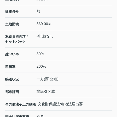
無
建築条件
369.00㎡
土地面積
-/記載なし
私道負担面積 /
セットバック
80%
建ぺい率
200%
容積率
一方(西 公道)
接道状況
非線引区域
都市計画
文化財保護法/農地法届出要
その他法令上の制限
不要
国土法届出要否