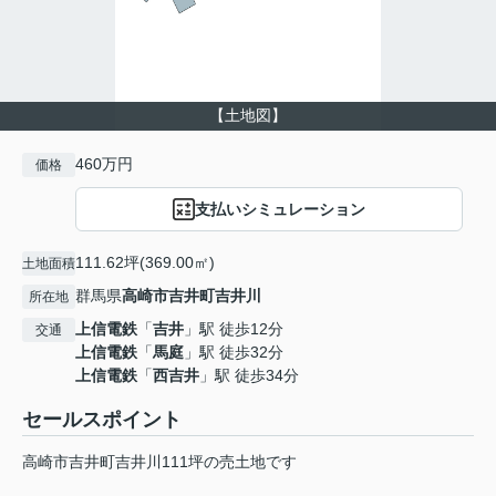
【土地図】
460万円
価格
支払いシミュレーション
111.62坪(369.00㎡)
土地面積
群馬県
高崎市
吉井町吉井川
所在地
上信電鉄
「
吉井
」駅 徒歩12分
交通
上信電鉄
「
馬庭
」駅 徒歩32分
上信電鉄
「
西吉井
」駅 徒歩34分
セールスポイント
高崎市吉井町吉井川111坪の売土地です