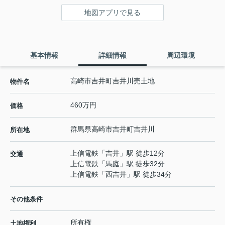
地図アプリで見る
基本情報
詳細情報
周辺環境
高崎市吉井町吉井川売土地
物件名
460万円
価格
群馬県
高崎市
吉井町吉井川
所在地
上信電鉄
「
吉井
」駅 徒歩12分
交通
上信電鉄
「
馬庭
」駅 徒歩32分
上信電鉄
「
西吉井
」駅 徒歩34分
その他条件
所有権
土地権利