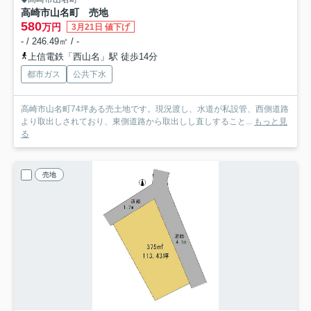
高崎市山名町 売地
580
万円
3月21日 値下げ
- / 246.49㎡ / -
上信電鉄「西山名」駅 徒歩14分
都市ガス
公共下水
高崎市山名町74坪ある売土地です。現況渡し、水道が私設管、西側道路
より取出しされており、東側道路から取出しし直しすること...
もっと見
る
売地