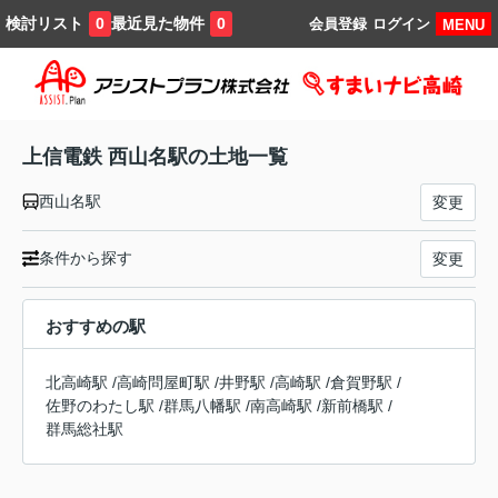
検討リスト
最近見た物件
0
0
会員登録
ログイン
MENU
上信電鉄 西山名駅の土地一覧
西山名駅
変更
条件から探す
変更
おすすめの駅
北高崎駅
/
高崎問屋町駅
/
井野駅
/
高崎駅
/
倉賀野駅
/
佐野のわたし駅
/
群馬八幡駅
/
南高崎駅
/
新前橋駅
/
群馬総社駅