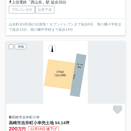
上信電鉄「西山名」駅 徒歩16分
プロパンガス
公共下水
山名町全4区画の分譲地！セブンイレブンまで徒歩6分、南八幡小学校ま
で徒歩13分、南八幡中学校まで徒歩14分
売地
高崎市吉井町小串
高崎市吉井町小串売土地 54.14坪
200
万円
12月19日 値下げ