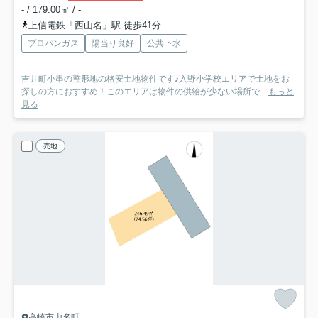
- / 179.00㎡ / -
上信電鉄「西山名」駅 徒歩41分
プロパンガス
陽当り良好
公共下水
吉井町小串の整形地の格安土地物件です♪入野小学校エリアで土地をお
探しの方におすすめ！このエリアは物件の供給が少ない場所で...
もっと
見る
売地
高崎市山名町