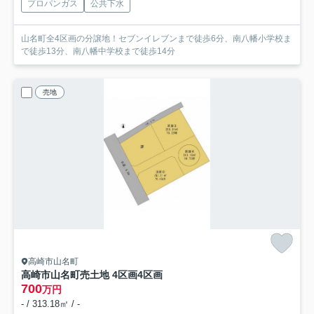
プロパンガス
公共下水
山名町全4区画の分譲地！セブンイレブンまで徒歩6分、南八幡小学校ま
で徒歩13分、南八幡中学校まで徒歩14分
売地
高崎市山名町
高崎市山名町売土地 4区画
4区画
700
万円
- / 313.18㎡ / -