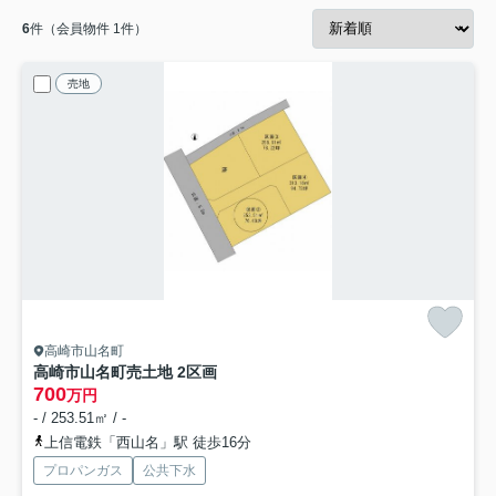
6
件（会員物件 1件）
売地
高崎市山名町
高崎市山名町売土地 2区画
700
万円
- / 253.51㎡ / -
上信電鉄「西山名」駅 徒歩16分
プロパンガス
公共下水