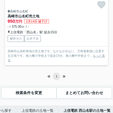
高崎市山名町
高崎市山名町売土地
950
万円
2月14日 値下げ
- / 375.00㎡ / -
上信電鉄「西山名」駅 徒歩15分
都市ガス
公共下水
高崎市山名町角地の売土地です。なかなか出ない、万寿屋東側に位置す
る立地です。南八幡小学校まで徒歩15分、南八幡中学校まで...
もっと見
る
1
検索条件を変更
まとめてお問い合わせ
から探す
上信電鉄の土地一覧
上信電鉄 西山名駅の土地一覧