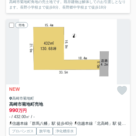
高崎市菊地町角地の売土地です。既存建物は解体してのお引渡しとなり
ます。長野小学校まで徒歩8分、長野郷中学校まで徒歩18分
売地
NEW
高崎市菊地町
高崎市菊地町売地
990
万円
- / 432.00㎡ / -
信越本線「群馬八幡」駅 徒歩40分
信越本線「北高崎」駅 徒歩55分
プロパンガス
旗竿地
浄化槽排水