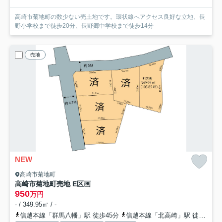
高崎市菊地町の数少ない売土地です。環状線へアクセス良好な立地、長
野小学校まで徒歩20分、長野郷中学校まで徒歩14分
売地
NEW
高崎市菊地町
高崎市菊地町売地 E区画
950
万円
- / 349.95㎡ / -
信越本線「群馬八幡」駅 徒歩45分
信越本線「北高崎」駅 徒歩60分