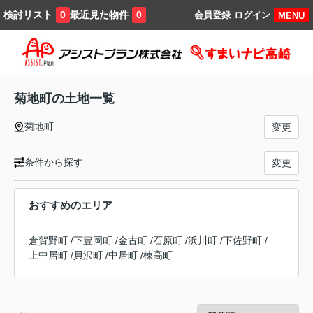
検討リスト
最近見た物件
0
0
会員登録
ログイン
MENU
菊地町の土地一覧
菊地町
変更
条件から探す
変更
おすすめのエリア
倉賀野町
/
下豊岡町
/
金古町
/
石原町
/
浜川町
/
下佐野町
/
上中居町
/
貝沢町
/
中居町
/
棟高町