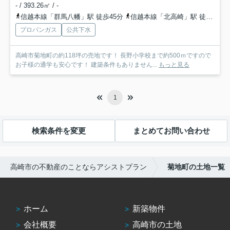
- / 393.26㎡ / -
信越本線「群馬八幡」駅 徒歩45分
信越本線「北高崎」駅 徒歩60分
プロパンガス
公共下水
高崎市菊地町の約118坪の売地です！ 長野小学校まで約500ｍですので
お子様の通学も安心です！ 建築条件もありません...
もっと見る
1
検索条件を変更
まとめてお問い合わせ
高崎市の不動産のことならアシストプラン
菊地町の土地一覧
ホーム
新築物件
会社概要
高崎市の土地