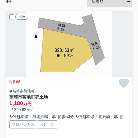
4
件
売地
NEW
高崎市菊地町
高崎市菊地町売土地
1,180
万円
- / 320.63㎡ / -
信越本線「群馬八幡」駅 徒歩50分
信越本線「北高崎」駅 徒歩63分
プロパンガス
公共下水