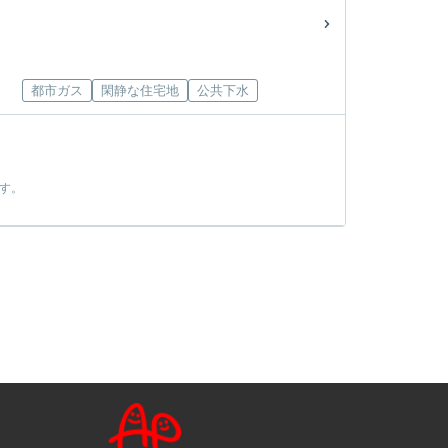
都市ガス
閑静な住宅地
公共下水
す。