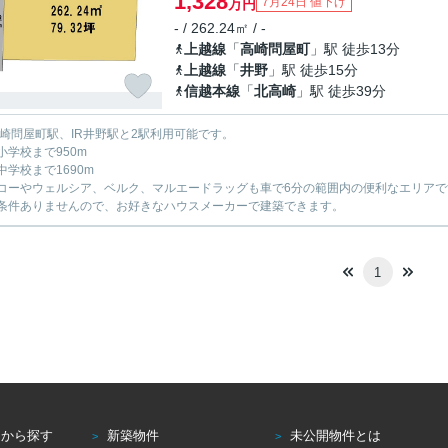
1,328
7月24日 値下げ
万円
- / 262.24㎡ / -
上越線
「
高崎問屋町
」駅 徒歩13分
上越線
「
井野
」駅 徒歩15分
信越本線
「
北高崎
」駅 徒歩39分
高崎問屋町駅、IR井野駅と2駅利用可能です。
小学校まで950m
中学校まで1690m
コーやウェルシア、ベルク、マルエードラッグも車で6分の範囲内の便利なエリアで
条件ありませんので、お好きなハウスメーカーで建築できます。
1
アから探す
新築物件
未公開物件とは