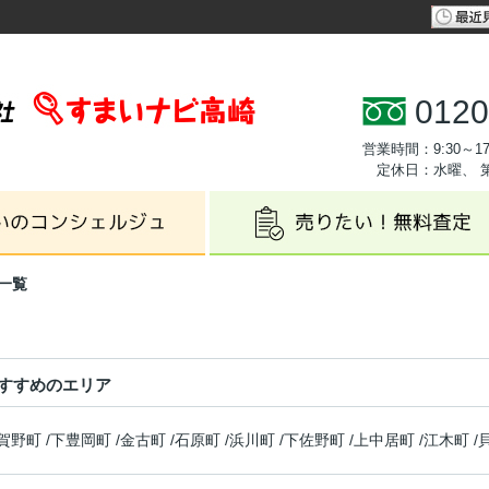
0120
営業時間：9:30～17
定休日：水曜、 
一覧
すすめのエリア
賀野町
/
下豊岡町
/
金古町
/
石原町
/
浜川町
/
下佐野町
/
上中居町
/
江木町
/