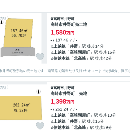
売地
高崎市
井野町
高崎市井野町売土地
1,580
万円
- / 187.46㎡ / -
上越線
「
井野
」駅 徒歩14分
上越線
「
高崎問屋町
」駅 徒歩15分
信越本線
「
北高崎
」駅 徒歩42分
市井野町整形地の売土地です、南道路で陽当たり良好♪ヤオコーまで徒歩8分、浜尻小
売地
高崎市
井野町
高崎市井野町 売地
1,398
万円
- / 262.24㎡ / -
上越線
「
高崎問屋町
」駅 徒歩13分
上越線
「
井野
」駅 徒歩15分
信越本線
「
北高崎
」駅 徒歩39分