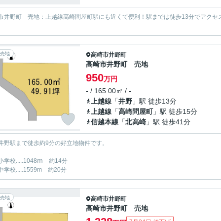
市井野町 売地：上越線高崎問屋町駅にも近くて便利！駅までは徒歩13分でアクセス
売地
高崎市
井野町
高崎市井野町 売地
950
万円
- / 165.00㎡ / -
上越線
「
井野
」駅 徒歩13分
上越線
「
高崎問屋町
」駅 徒歩15分
信越本線
「
北高崎
」駅 徒歩41分
井野駅まで徒歩約9分の好立地物件です。
学校.....1048ⅿ 約14分
学校.....1559m 約20分
売地
高崎市
井野町
高崎市井野町 売地