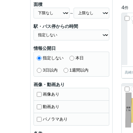
面積
4
件
～
駅・バス停からの時間
情報公開日
指定しない
本日
3日以内
1週間以内
高崎
画像・動画あり
画像あり
動画あり
パノラマあり