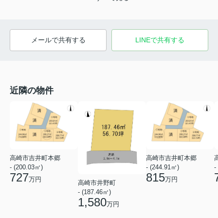
メールで共有する
LINEで共有する
近隣の物件
高崎市吉井町本郷
高崎市吉井町本郷
- (200.03㎡)
- (244.91㎡)
-
727
815
万円
万円
高崎市井野町
- (187.46㎡)
1,580
万円