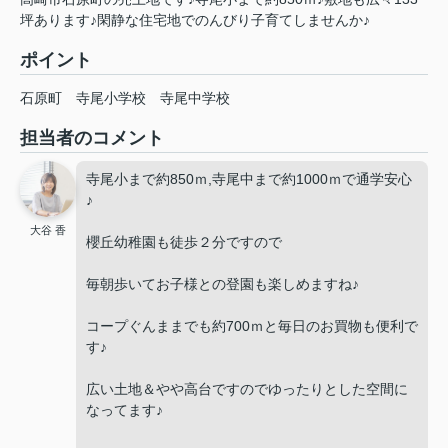
坪あります♪閑静な住宅地でのんびり子育てしませんか♪
ポイント
石原町
寺尾小学校
寺尾中学校
担当者のコメント
寺尾小まで約850ｍ,寺尾中まで約1000ｍで通学安心
♪
大谷 香
櫻丘幼稚園も徒歩２分ですので
毎朝歩いてお子様との登園も楽しめますね♪
コープぐんままでも約700ｍと毎日のお買物も便利で
す♪
広い土地＆やや高台ですのでゆったりとした空間に
なってます♪