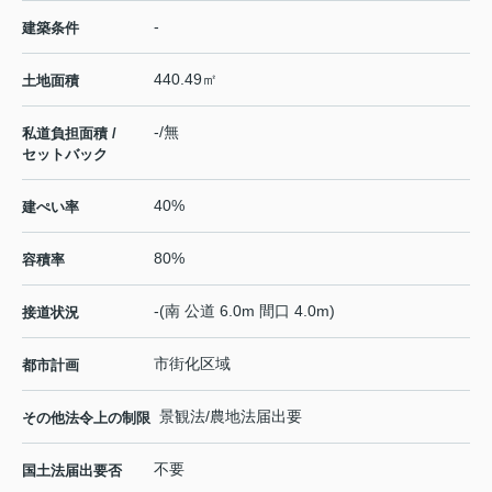
-
建築条件
440.49㎡
土地面積
-/無
私道負担面積 /
セットバック
40%
建ぺい率
80%
容積率
-(南 公道 6.0m 間口 4.0m)
接道状況
市街化区域
都市計画
景観法/農地法届出要
その他法令上の制限
不要
国土法届出要否