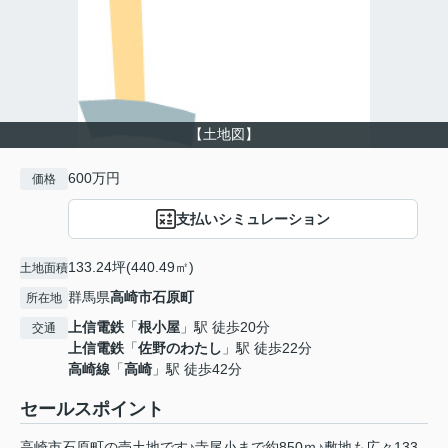
【土地図】
600万円
価格
支払いシミュレーション
133.24坪(440.49㎡)
土地面積
群馬県
高崎市
石原町
所在地
上信電鉄
「
根小屋
」駅 徒歩20分
交通
上信電鉄
「
佐野のわたし
」駅 徒歩22分
高崎線
「
高崎
」駅 徒歩42分
セールスポイント
高崎市石原町の売土地です♪寺尾小まで約850ｍ♪敷地も広々133