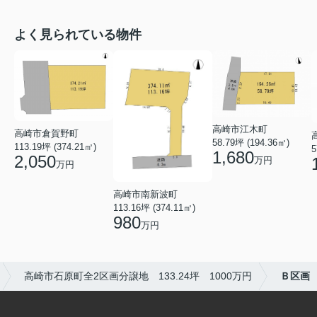
よく見られている物件
高崎市江木町
高崎市倉賀野町
58.79坪 (194.36㎡)
113.19坪 (374.21㎡)
5
1,680
2,050
万円
万円
高崎市南新波町
113.16坪 (374.11㎡)
980
万円
高崎市石原町全2区画分譲地 133.24坪 1000万円
Ｂ区画