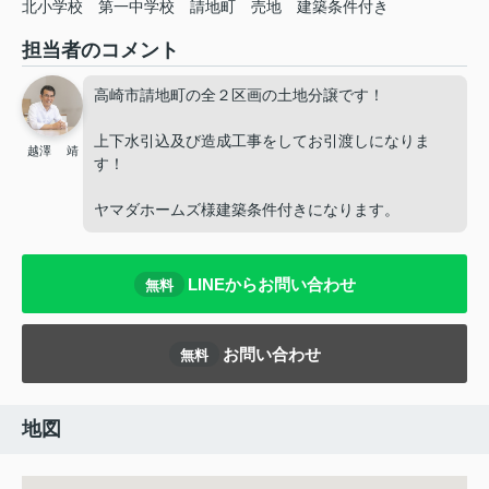
北小学校
第一中学校
請地町
売地
建築条件付き
担当者のコメント
高崎市請地町の全２区画の土地分譲です！
上下水引込及び造成工事をしてお引渡しになりま
越澤 靖
す！
ヤマダホームズ様建築条件付きになります。
LINEからお問い合わせ
無料
お問い合わせ
無料
地図