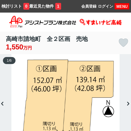
検討リスト
最近見た物件
0
1
会員登録
ログイン
MENU
高崎市請地町 全２区画 売地
1,550
万円
1
/
6