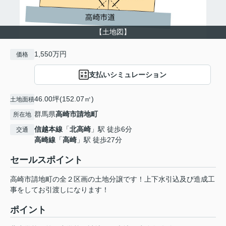
【土地図】
1,550万円
価格
支払いシミュレーション
46.00坪(152.07㎡)
土地面積
群馬県
高崎市
請地町
所在地
信越本線
「
北高崎
」駅 徒歩6分
交通
高崎線
「
高崎
」駅 徒歩27分
セールスポイント
高崎市請地町の全２区画の土地分譲です！上下水引込及び造成工
事をしてお引渡しになります！
ポイント