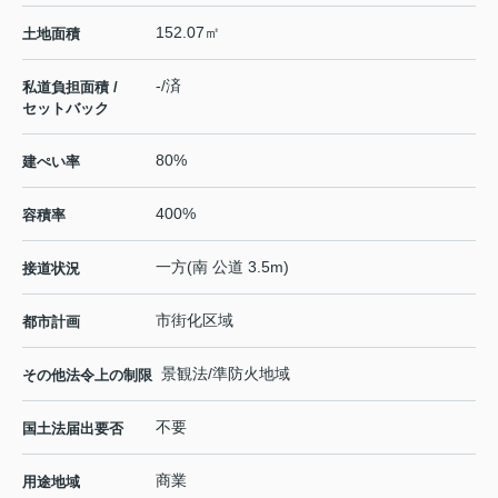
152.07㎡
土地面積
-/済
私道負担面積 /
セットバック
80%
建ぺい率
400%
容積率
一方(南 公道 3.5m)
接道状況
市街化区域
都市計画
景観法/準防火地域
その他法令上の制限
不要
国土法届出要否
商業
用途地域