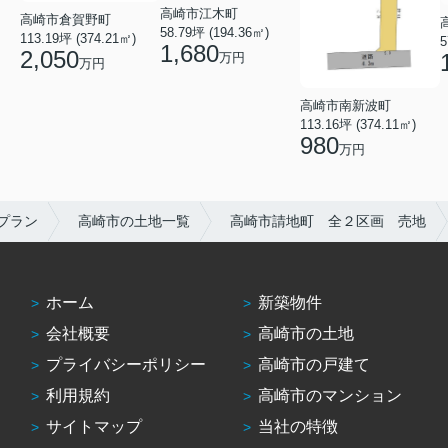
高崎市江木町
高崎市倉賀野町
58.79坪 (194.36㎡)
113.19坪 (374.21㎡)
5
1,680
2,050
万円
万円
高崎市南新波町
113.16坪 (374.11㎡)
980
万円
プラン
高崎市の土地一覧
高崎市請地町 全２区画 売地
ホーム
新築物件
会社概要
高崎市の土地
プライバシーポリシー
高崎市の戸建て
利用規約
高崎市のマンション
サイトマップ
当社の特徴