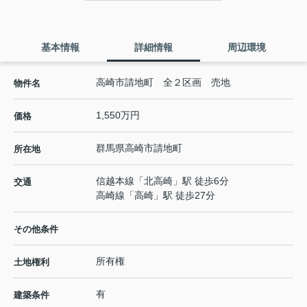
基本情報
詳細情報
周辺環境
高崎市請地町 全２区画 売地
物件名
1,550万円
価格
群馬県
高崎市
請地町
所在地
信越本線
「
北高崎
」駅 徒歩6分
交通
高崎線
「
高崎
」駅 徒歩27分
その他条件
所有権
土地権利
有
建築条件