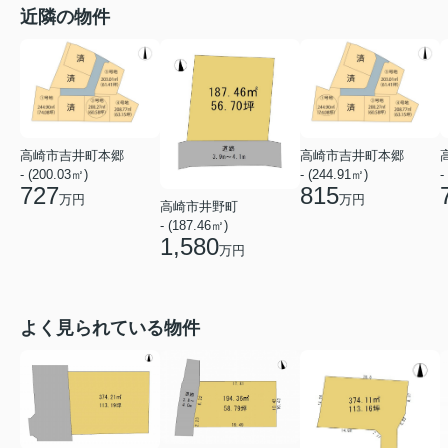
近隣の物件
高崎市吉井町本郷
高崎市吉井町本郷
- (200.03㎡)
- (244.91㎡)
-
727
815
万円
万円
高崎市井野町
- (187.46㎡)
1,580
万円
よく見られている物件