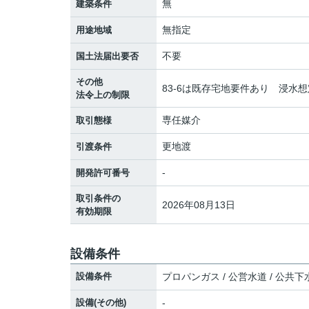
無
建築条件
無指定
用途地域
不要
国土法届出要否
その他
83-6は既存宅地要件あり 浸水想
法令上の制限
専任媒介
取引態様
更地渡
引渡条件
-
開発許可番号
取引条件の
2026年08月13日
有効期限
設備条件
設備条件
プロパンガス / 公営水道 / 公共下
設備(その他)
-