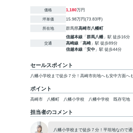
1,180
万円
価格
15.98万円(73.83坪)
坪単価
群馬県
高崎市
八幡町
所在地
信越本線
「
群馬八幡
」駅 徒歩16分
高崎線
「
高崎
」駅 徒歩89分
交通
信越本線
「
安中
」駅 徒歩44分
セールスポイント
八幡小学校まで徒歩７分！高崎市街地へも安中方面へ
ポイント
高崎市
八幡町
八幡小学校
八幡中学校
既存宅地
担当者のコメント
八幡小学校まで徒歩７分！平坦地なので通