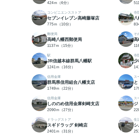
424ｍ（6分）
5
コンビニエンスストア
寺
セブンイレブン高崎藤塚店
八
775ｍ（10分）
8
郵便局
そ
高崎八幡西郵便局
高
1137ｍ（15分）
1
駅
寺
JR信越本線群馬八幡駅
少
1241ｍ（16分）
1
信用金庫
ス
群馬県信用組合八幡支店
と
1749ｍ（22分）
1
信用金庫
ス
しののめ信用金庫剣崎支店
ジ
2090ｍ（27分）
2
ドラッグストア
生
スギドラッグ 剣崎店
シ
2401ｍ（31分）
2