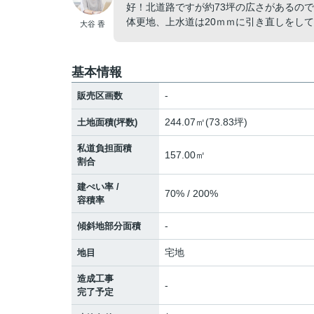
好！北道路ですが約73坪の広さがあるの
体更地、上水道は20ｍｍに引き直しをし
大谷 香
基本情報
-
販売区画数
244.07㎡(73.83坪)
土地面積(坪数)
私道負担面積
157.00㎡
割合
建ぺい率 /
70% / 200%
容積率
-
傾斜地部分面積
宅地
地目
造成工事
-
完了予定