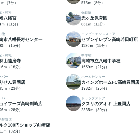
11ｍ（7分）
573ｍ（8分）
院・神社
保育園
幡八幡宮
光ヶ丘保育園
34ｍ（11分）
861ｍ（11分）
の他
コンビニエンスストア
崎市八幡長寿センター
セブンイレブン高崎若田町店
163ｍ（15分）
1186ｍ（15分）
院・神社
中学校
林山達磨寺
高崎市立八幡中学校
416ｍ（18分）
1659ｍ（21分）
ーパー
ホームセンター
りせん豊岡店
カインズホームFC高崎豊岡
795ｍ（23分）
1982ｍ（25分）
ーパー
ドラッグストア
ョイフーズ高崎剣崎店
クスリのアオキ 上豊岡店
206ｍ（28分）
2335ｍ（30分）
活雑貨店
ルク100円ショップ剣崎店
511ｍ（32分）