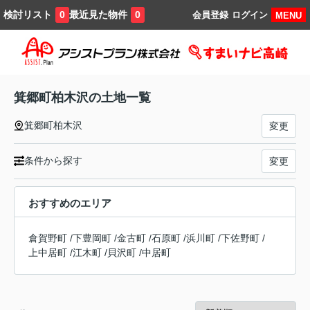
検討リスト
最近見た物件
0
0
会員登録
ログイン
MENU
箕郷町柏木沢の土地一覧
箕郷町柏木沢
変更
条件から探す
変更
おすすめのエリア
倉賀野町
/
下豊岡町
/
金古町
/
石原町
/
浜川町
/
下佐野町
/
上中居町
/
江木町
/
貝沢町
/
中居町