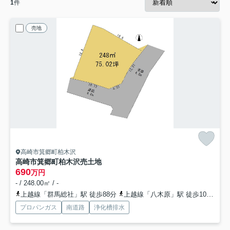
1
件
売地
高崎市箕郷町柏木沢
高崎市箕郷町柏木沢売土地
690
万円
- / 248.00㎡ / -
上越線「群馬総社」駅 徒歩88分
上越線「八木原」駅 徒歩103分
上
プロパンガス
南道路
浄化槽排水