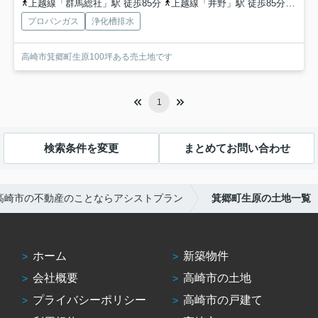
上越線「群馬総社」駅 徒歩85分
上越線「井野」駅 徒歩85分
上越
プロパンガス
浄化槽排水
高崎市箕郷町生原100坪ある売土地です
1
検索条件を変更
まとめてお問い合わせ
高崎市の不動産のことならアシストプラン
箕郷町生原の土地一覧
ホーム
新築物件
会社概要
高崎市の土地
プライバシーポリシー
高崎市の戸建て