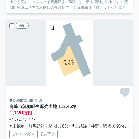
通学も安心、フレッセイ箕郷店まで500mと生活も便利な立地です！ 箕
郷町生原エリアでお探しの方必見です！ 箕郷東小学校 ...
もっと見る
売地
高崎市箕郷町生原
高崎市箕郷町生原売土地 112.45坪
1,120
万円
- / 371.75㎡ / -
上越線「群馬総社」駅 徒歩85分
上越線「井野」駅 徒歩98分
信越
プロパンガス
公共下水