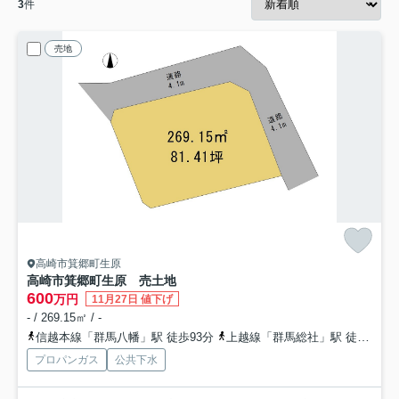
3
件
売地
高崎市箕郷町生原
高崎市箕郷町生原 売土地
600
万円
11月27日 値下げ
- / 269.15㎡ / -
信越本線「群馬八幡」駅 徒歩93分
上越線「群馬総社」駅 徒歩94分
プロパンガス
公共下水