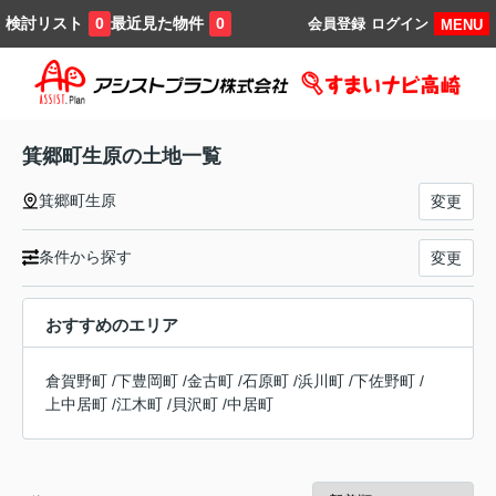
検討リスト
最近見た物件
0
0
会員登録
ログイン
MENU
箕郷町生原の土地一覧
箕郷町生原
変更
条件から探す
変更
おすすめのエリア
倉賀野町
/
下豊岡町
/
金古町
/
石原町
/
浜川町
/
下佐野町
/
上中居町
/
江木町
/
貝沢町
/
中居町