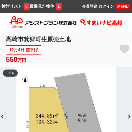
検討リスト
最近見た物件
0
1
会員登録
ログイン
MENU
高崎市箕郷町生原売土地
12月4日 値下げ
550
万円
1
/
14