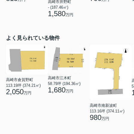
高崎市井野町
- (187.46㎡)
1,580
万円
よく見られている物件
高崎市江木町
高崎市倉賀野町
58.79坪 (194.36㎡)
113.19坪 (374.21㎡)
5
1,680
2,050
万円
万円
高崎市南新波町
113.16坪 (374.11㎡)
980
万円