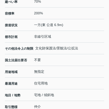
70%
建ぺい率
200%
容積率
一方(東 公道 6.9m)
接道状況
非線引区域
都市計画
文化財保護法/景観法/公拡法
その他法令上の制限
不要
国土法届出要否
無指定
用途地域
住宅用地
最適用途
宅地 / 傾斜地
地目 / 地勢
仲介
取引態様