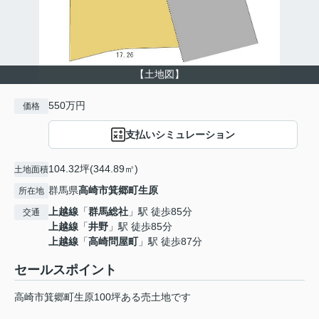
【土地図】
550万円
価格
支払いシミュレーション
104.32坪(344.89㎡)
土地面積
群馬県
高崎市
箕郷町生原
所在地
上越線
「
群馬総社
」駅 徒歩85分
交通
上越線
「
井野
」駅 徒歩85分
上越線
「
高崎問屋町
」駅 徒歩87分
セールスポイント
高崎市箕郷町生原100坪ある売土地です