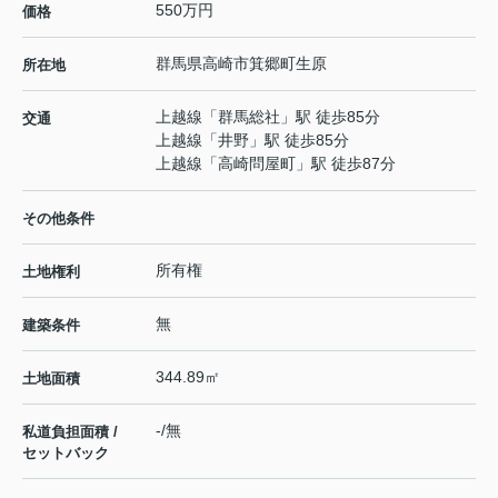
550万円
価格
群馬県
高崎市
箕郷町生原
所在地
上越線
「
群馬総社
」駅 徒歩85分
交通
上越線
「
井野
」駅 徒歩85分
上越線
「
高崎問屋町
」駅 徒歩87分
その他条件
所有権
土地権利
無
建築条件
344.89㎡
土地面積
-/無
私道負担面積 /
セットバック