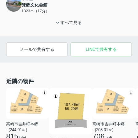
箕郷文化会館
1323ｍ（17分）
すべて見る
メールで共有する
LINEで共有する
近隣の物件
高崎市吉井町本郷
高崎市吉井町本郷
- (244.91㎡)
- (203.01㎡)
-
815
706
万円
万円