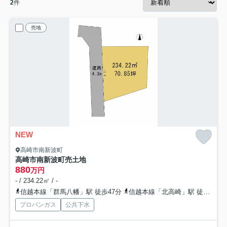
2
件
売地
NEW
高崎市南新波町
高崎市南新波町売土地
880
万円
- / 234.22㎡ / -
信越本線「群馬八幡」駅 徒歩47分
信越本線「北高崎」駅 徒歩61分
プロパンガス
公共下水