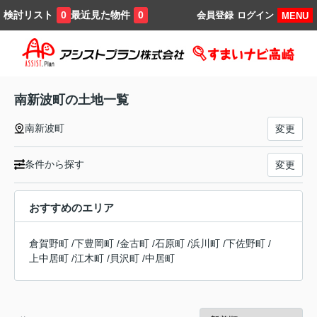
検討リスト
最近見た物件
0
0
会員登録
ログイン
MENU
南新波町の土地一覧
南新波町
変更
条件から探す
変更
おすすめのエリア
倉賀野町
/
下豊岡町
/
金古町
/
石原町
/
浜川町
/
下佐野町
/
上中居町
/
江木町
/
貝沢町
/
中居町