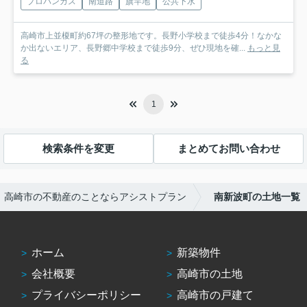
プロパンガス
南道路
旗竿地
公共下水
高崎市上並榎町約67坪の整形地です。長野小学校まで徒歩4分！なかな
か出ないエリア、長野郷中学校まで徒歩9分、ぜひ現地を確...
もっと見
る
1
検索条件を変更
まとめてお問い合わせ
高崎市の不動産のことならアシストプラン
南新波町の土地一覧
ホーム
新築物件
会社概要
高崎市の土地
プライバシーポリシー
高崎市の戸建て