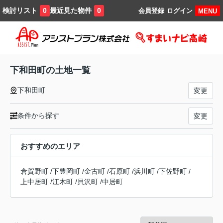
検討リスト
最近見た物件
0
0
会員登録
ログイン
MENU
下和田町の土地一覧
下和田町
変更
条件から探す
変更
おすすめのエリア
倉賀野町
/
下豊岡町
/
金古町
/
石原町
/
浜川町
/
下佐野町
/
上中居町
/
江木町
/
貝沢町
/
中居町