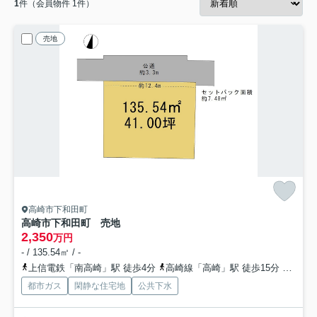
1
件（会員物件 1件）
売地
高崎市下和田町
高崎市下和田町 売地
2,350
万円
- / 135.54㎡ / -
上信電鉄「南高崎」駅 徒歩4分
高崎線「高崎」駅 徒歩15分
上信電
都市ガス
閑静な住宅地
公共下水