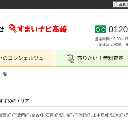
0120
営業時間：9:30～17
定休日：水曜、 
一覧
すすめのエリア
賀野町
/
下豊岡町
/
金古町
/
石原町
/
浜川町
/
下佐野町
/
上中居町
/
江木町
/