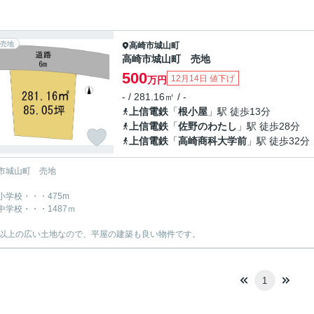
売地
高崎市
城山町
高崎市城山町 売地
500
12月14日 値下げ
万円
- / 281.16㎡ / -
上信電鉄
「
根小屋
」駅 徒歩13分
上信電鉄
「
佐野のわたし
」駅 徒歩28分
上信電鉄
「
高崎商科大学前
」駅 徒歩32分
市城山町 売地
小学校・・・475m
中学校・・・1487ｍ
坪以上の広い土地なので、平屋の建築も良い物件です。
1