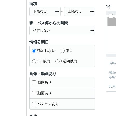
面積
1
件
～
駅・バス停からの時間
情報公開日
指定しない
本日
3日以内
1週間以内
高崎
城山
画像・動画あり
寺尾
画像あり
80
動画あり
パノラマあり