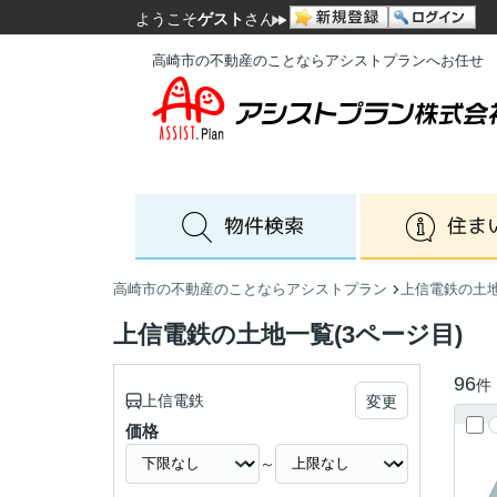
ようこそ
ゲスト
さん
高崎市の不動産のことならアシストプランへお任せ
高崎市の不動産のことならアシストプラン
上信電鉄の土
上信電鉄の土地一覧(3ページ目)
96
件
上信電鉄
変更
価格
～