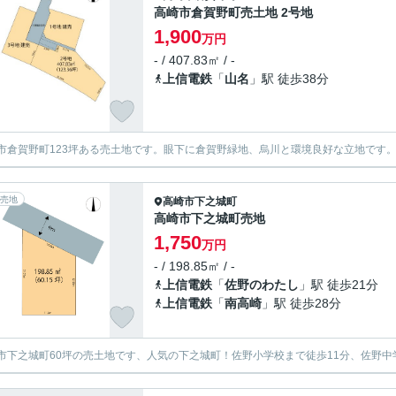
高崎市倉賀野町売土地 2号地
1,900
万円
- / 407.83㎡ / -
上信電鉄
「
山名
」駅 徒歩38分
市倉賀野町123坪ある売土地です。眼下に倉賀野緑地、烏川と環境良好な立地です。
売地
高崎市
下之城町
高崎市下之城町売地
1,750
万円
- / 198.85㎡ / -
上信電鉄
「
佐野のわたし
」駅 徒歩21分
上信電鉄
「
南高崎
」駅 徒歩28分
市下之城町60坪の売土地です、人気の下之城町！佐野小学校まで徒歩11分、佐野中