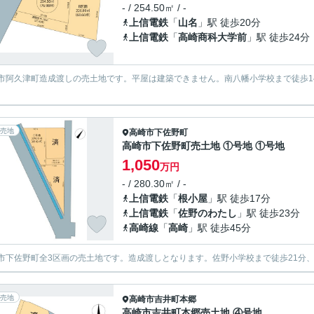
- / 254.50㎡ / -
上信電鉄
「
山名
」駅 徒歩20分
上信電鉄
「
高崎商科大学前
」駅 徒歩24分
市阿久津町造成渡しの売土地です。平屋は建築できません。南八幡小学校まで徒歩1
売地
高崎市
下佐野町
高崎市下佐野町売土地 ①号地 ①号地
1,050
万円
- / 280.30㎡ / -
上信電鉄
「
根小屋
」駅 徒歩17分
上信電鉄
「
佐野のわたし
」駅 徒歩23分
高崎線
「
高崎
」駅 徒歩45分
市下佐野町全3区画の売土地です。造成渡しとなります。佐野小学校まで徒歩21分、
売地
高崎市
吉井町本郷
高崎市吉井町本郷売土地 ④号地