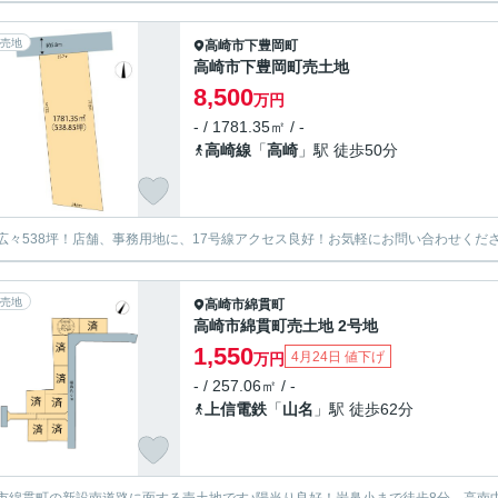
売地
高崎市
下豊岡町
高崎市下豊岡町売土地
8,500
万円
- / 1781.35㎡ / -
高崎線
「
高崎
」駅 徒歩50分
広々538坪！店舗、事務用地に、17号線アクセス良好！お気軽にお問い合わせくだ
売地
高崎市
綿貫町
高崎市綿貫町売土地 2号地
1,550
4月24日 値下げ
万円
- / 257.06㎡ / -
上信電鉄
「
山名
」駅 徒歩62分