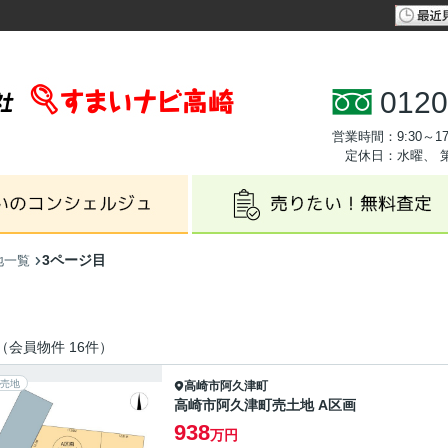
0120
営業時間：9:30～17
定休日：水曜、 
3ページ目
地一覧
（会員物件 16件）
売地
高崎市
阿久津町
高崎市阿久津町売土地 A区画
938
万円