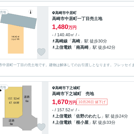
売地
高崎市
中居町
高崎市中居町一丁目売土地
1,480
万円
- / 140.40㎡ / -
高崎線
「
高崎
」駅 徒歩30分
上信電鉄
「
南高崎
」駅 徒歩42分
市中居町一丁目の売土地です。建物は解体してのお引渡しとなります。フレッセイま
売地
高崎市
下之城町
高崎市下之城町 売地
1,670
10月26日 値下げ
万円
- / 157.52㎡ / -
上信電鉄
「
佐野のわたし
」駅 徒歩24分
上信電鉄
「
根小屋
」駅 徒歩33分