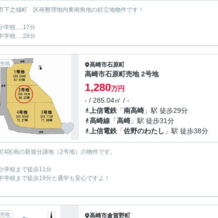
市下之城町 区画整理地内東南角地の好立地物件です！
学校.....17分
学校.....28分
売地
高崎市
石原町
高崎市石原町売地 2号地
1,280
万円
- / 285.04㎡ / -
上信電鉄
「
南高崎
」駅 徒歩29分
高崎線
「
高崎
」駅 徒歩31分
上信電鉄
「
佐野のわたし
」駅 徒歩38分
町4区画の新規分譲地（2号地）の物件です。
小学校まで徒歩11分
中学校まで徒歩19分と通学も安心ですよ！
売地
高崎市
倉賀野町