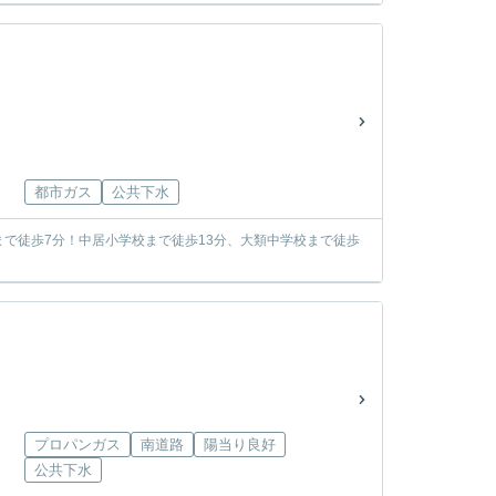
都市ガス
公共下水
で徒歩7分！中居小学校まで徒歩13分、大類中学校まで徒歩
プロパンガス
南道路
陽当り良好
公共下水