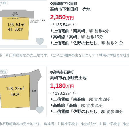
売地
高崎市
下和田町
高崎市下和田町 売地
2,350
万円
- / 135.54㎡ / -
上信電鉄
「
南高崎
」駅 徒歩4分
高崎線
「
高崎
」駅 徒歩15分
上信電鉄
「
佐野のわたし
」駅 徒歩21分
市下和田町整形地の売土地です。なかなか物件の出ないエリア！城南小学校まで徒歩
売地
高崎市
石原町
高崎市石原町売土地
1,180
万円
- / 198.22㎡ / -
上信電鉄
「
南高崎
」駅 徒歩29分
高崎線
「
高崎
」駅 徒歩31分
上信電鉄
「
佐野のわたし
」駅 徒歩38分
市石原町角地の売土地です。造成済！片岡小学校まで徒歩11分、片岡中学校まで徒