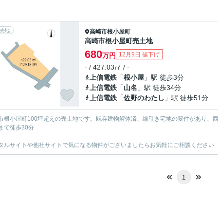
売地
高崎市
根小屋町
高崎市根小屋町売土地
680
12月9日 値下げ
万円
- / 427.03㎡ / -
上信電鉄
「
根小屋
」駅 徒歩3分
上信電鉄
「
山名
」駅 徒歩34分
上信電鉄
「
佐野のわたし
」駅 徒歩51分
市根小屋町100坪超えの売土地です。既存建物解体済、線引き宅地の要件があり、
まで徒歩30分
タルサイトや他社サイトで気になる物件がございましたらお気軽にご相談ください
1