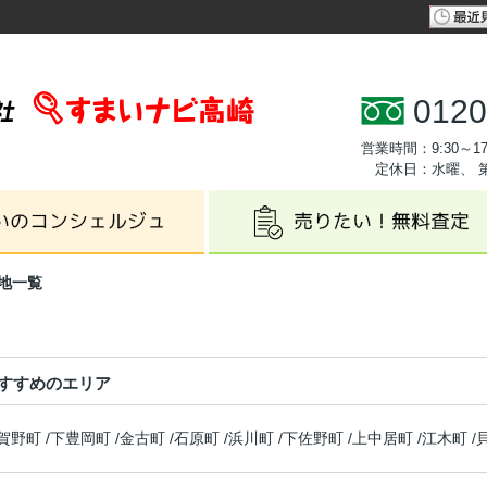
0120
営業時間：9:30～17
定休日：水曜、 
地一覧
すすめのエリア
賀野町
/
下豊岡町
/
金古町
/
石原町
/
浜川町
/
下佐野町
/
上中居町
/
江木町
/