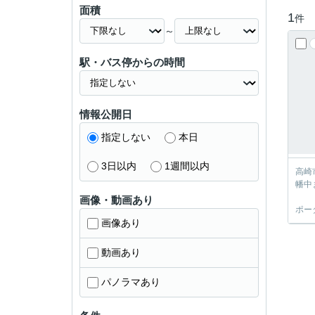
面積
1
件
～
駅・バス停からの時間
情報公開日
指定しない
本日
3日以内
1週間以内
高崎
幡中
画像・動画あり
ポー
画像あり
動画あり
パノラマあり