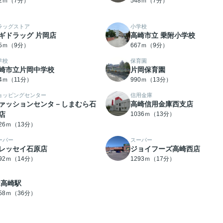
12ｍ（7分）
548ｍ（7分）
ラッグストア
小学校
ギドラッグ 片岡店
高崎市立 乗附小学校
45ｍ（9分）
667ｍ（9分）
学校
保育園
崎市立片岡中学校
片岡保育園
34ｍ（11分）
990ｍ（13分）
ョッピングセンター
信用金庫
ァッションセンタ－しまむら石
高崎信用金庫西支店
店
1036ｍ（13分）
026ｍ（13分）
ーパー
スーパー
レッセイ石原店
ジョイフーズ高崎西店
092ｍ（14分）
1293ｍ（17分）
R高崎駅
858ｍ（36分）