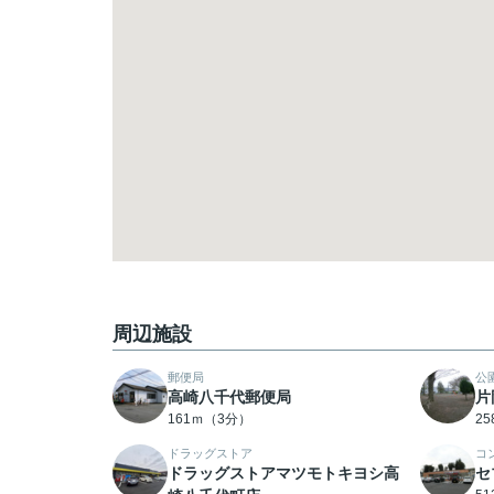
周辺施設
郵便局
公
高崎八千代郵便局
片
161ｍ（3分）
2
ドラッグストア
コ
ドラッグストアマツモトキヨシ高
セ