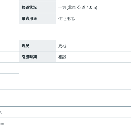
一方(北東 公道 4.0m)
接道状況
住宅用地
最適用途
更地
現況
相談
引渡時期
水
3㎜