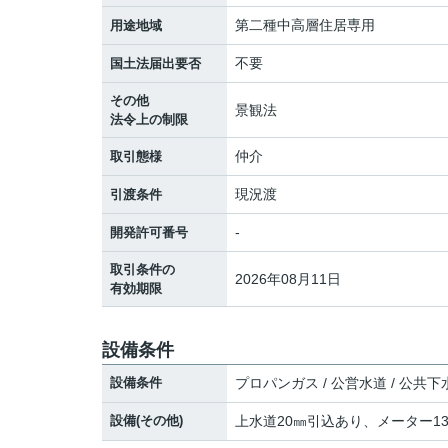
第二種中高層住居専用
用途地域
不要
国土法届出要否
その他
景観法
法令上の制限
仲介
取引態様
現況渡
引渡条件
-
開発許可番号
取引条件の
2026年08月11日
有効期限
設備条件
設備条件
プロパンガス / 公営水道 / 公共下
設備(その他)
上水道20㎜引込あり、メーター1