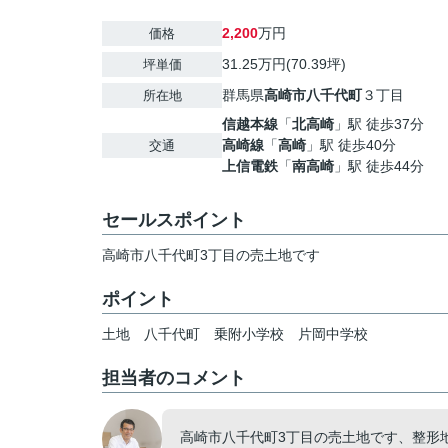
2,200
万円
価格
31.25万円(70.39坪)
坪単価
群馬県
高崎市
八千代町
３丁目
所在地
信越本線
「
北高崎
」駅 徒歩37分
高崎線
「
高崎
」駅 徒歩40分
交通
上信電鉄
「
南高崎
」駅 徒歩44分
セールスポイント
高崎市八千代町3丁目の売土地です
ポイント
土地
八千代町
乗附小学校
片岡中学校
担当者のコメント
高崎市八千代町3丁目の売土地です、整形