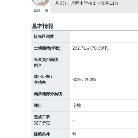
歩9分、片岡中学校まで徒歩11分
越澤 靖
基本情報
-
販売区画数
232.71㎡(70.39坪)
土地面積(坪数)
私道負担面積
-
割合
建ぺい率 /
60% / 200%
容積率
-
傾斜地部分面積
宅地
地目
造成工事
-
完了予定
無
建築条件