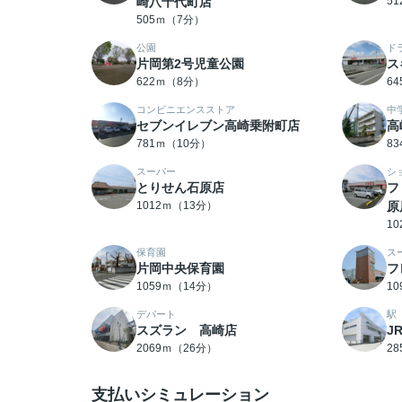
崎八千代町店
5
505ｍ（7分）
公園
ド
片岡第2号児童公園
ス
622ｍ（8分）
6
コンビニエンスストア
中
セブンイレブン高崎乗附町店
高
781ｍ（10分）
8
スーパー
シ
とりせん石原店
フ
1012ｍ（13分）
原
1
保育園
ス
片岡中央保育園
フ
1059ｍ（14分）
1
デパート
駅
スズラン 高崎店
J
2069ｍ（26分）
2
支払いシミュレーション