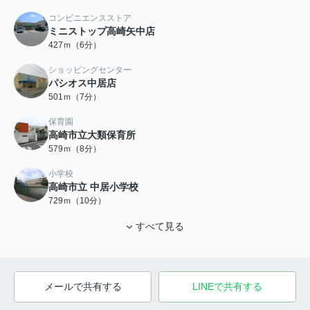
コンビニエンスストア
ミニストップ高崎矢中店
427ｍ（6分）
ショッピングセンター
パシオス中居店
501ｍ（7分）
保育園
高崎市立大類保育所
579ｍ（8分）
小学校
高崎市立 中居小学校
729ｍ（10分）
すべて見る
メールで共有する
LINEで共有する