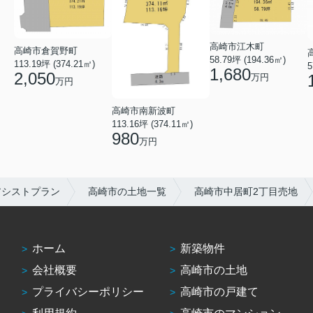
高崎市江木町
高崎市倉賀野町
58.79坪 (194.36㎡)
113.19坪 (374.21㎡)
5
1,680
2,050
万円
万円
高崎市南新波町
113.16坪 (374.11㎡)
980
万円
アシストプラン
高崎市の土地一覧
高崎市中居町2丁目売地
ホーム
新築物件
会社概要
高崎市の土地
プライバシーポリシー
高崎市の戸建て