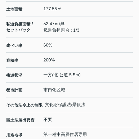
177.55㎡
土地面積
52.47㎡/無
私道負担面積 /
セットバック
私道負担割合 : 1/3
60%
建ぺい率
200%
容積率
一方(北 公道 5.5m)
接道状況
市街化区域
都市計画
文化財保護法/景観法
その他法令上の制限
不要
国土法届出要否
第一種中高層住居専用
用途地域