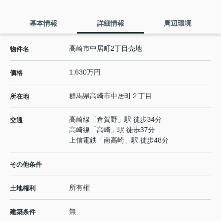
基本情報
詳細情報
周辺環境
高崎市中居町2丁目売地
物件名
1,630万円
価格
群馬県
高崎市
中居町
２丁目
所在地
高崎線
「
倉賀野
」駅 徒歩34分
交通
高崎線
「
高崎
」駅 徒歩37分
上信電鉄
「
南高崎
」駅 徒歩48分
その他条件
所有権
土地権利
無
建築条件