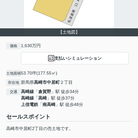
【土地図】
1,630万円
価格
支払いシミュレーション
53.70坪(177.55㎡)
土地面積
群馬県
高崎市
中居町
２丁目
所在地
高崎線
「
倉賀野
」駅 徒歩34分
交通
高崎線
「
高崎
」駅 徒歩37分
上信電鉄
「
南高崎
」駅 徒歩48分
セールスポイント
高崎市中居町2丁目の売土地です。