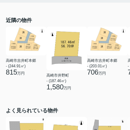
近隣の物件
高崎市吉井町本郷
高崎市吉井町本郷
- (244.91㎡)
- (203.01㎡)
-
815
706
万円
万円
高崎市井野町
- (187.46㎡)
1,580
万円
よく見られている物件