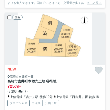
よりも進入できます。国道沿いとはいえ、交通量が多くあ...
もっと見る
売地
NEW
高崎市吉井町本郷
高崎市吉井町本郷売土地 ④号地
725
万円
- / 208.78㎡ / -
上信電鉄「吉井」駅 徒歩12分
上信電鉄「西吉井」駅 徒歩18分
上
プロパンガス
南道路
公共下水