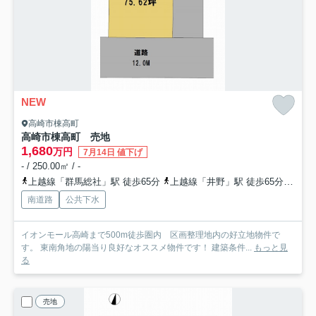
NEW
高崎市棟高町
高崎市棟高町 売地
1,680
万円
7月14日 値下げ
- / 250.00㎡ / -
上越線「群馬総社」駅 徒歩65分
上越線「井野」駅 徒歩65分
両毛
南道路
公共下水
イオンモール高崎まで500m徒歩圏内 区画整理地内の好立地物件で
す。 東南角地の陽当り良好なオススメ物件です！ 建築条件...
もっと見
る
売地