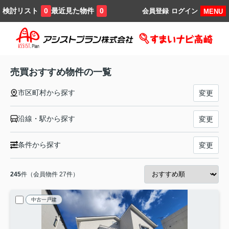
検討リスト
最近見た物件
0
0
会員登録
ログイン
MENU
売買おすすめ物件の一覧
市区町村から探す
変更
沿線・駅から探す
変更
条件から探す
変更
245
件（会員物件 27件）
中古一戸建