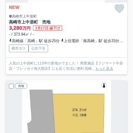
NEW
高崎市上中居町
高崎市上中居町 売地
3,280
万円
3月17日 値下げ
- / 373.94㎡ / -
高崎線「高崎」駅 徒歩25分
上信電鉄「南高崎」駅 徒歩33分
上信
都市ガス
公共下水
人気の上中居町に113坪の更地がでました！ 商業施設【フジマート中居
店・フレッセイ南大類店】にも近く生活に便利 高崎...
もっと見る
売地