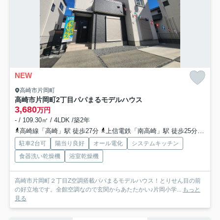
NEW
高崎市片岡町
高崎市片岡町2丁目パパまるモデルハウス
3,680
万円
- / 109.30㎡ / 4LDK /築2年
高崎線「高崎」駅 徒歩27分
上信電鉄「南高崎」駅 徒歩25分
上信
駐車2台可
陽当り良好
オール電化
システムキッチン
食器洗い乾燥機
浴室乾燥機
高崎市片岡町２丁目Z空調搭載パパまるモデルハウス！とりせん目の前
の好立地です。全館空調なので玄関からあたたかい♪片岡小学...
もっと
見る