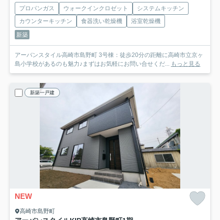
プロパンガス
ウォークインクロゼット
システムキッチン
カウンターキッチン
食器洗い乾燥機
浴室乾燥機
新築
アーバンスタイル高崎市島野町 3号棟：徒歩20分の距離に高崎市立京ヶ
島小学校があるのも魅力♪まずはお気軽にお問い合せくだ...
もっと見る
新築一戸建
NEW
高崎市島野町