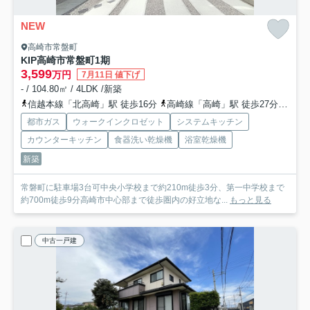
NEW
高崎市常盤町
KIP高崎市常盤町1期
3,599
万円
7月11日 値下げ
- / 104.80㎡ / 4LDK /新築
信越本線「北高崎」駅 徒歩16分
高崎線「高崎」駅 徒歩27分
上信
都市ガス
ウォークインクロゼット
システムキッチン
カウンターキッチン
食器洗い乾燥機
浴室乾燥機
新築
常磐町に駐車場3台可中央小学校まで約210m徒歩3分、第一中学校まで
約700m徒歩9分高崎市中心部まで徒歩圏内の好立地な...
もっと見る
中古一戸建