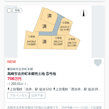
売地
NEW
高崎市吉井町本郷
高崎市吉井町本郷売土地 ⑤号地
706
万円
- / 203.01㎡ / -
上信電鉄「吉井」駅 徒歩12分
上信電鉄「西吉井」駅 徒歩18分
上
プロパンガス
公共下水
高崎市吉井町本郷全7区画の分譲地です。254号線バイパス沿いで北道路