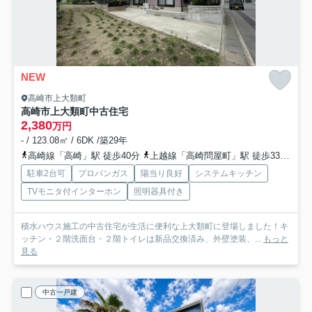
NEW
高崎市上大類町
高崎市上大類町中古住宅
2,380
万円
- / 123.08㎡ / 6DK /築29年
高崎線「高崎」駅 徒歩40分
上越線「高崎問屋町」駅 徒歩33分
信
駐車2台可
プロパンガス
陽当り良好
システムキッチン
TVモニタ付インターホン
照明器具付き
積水ハウス施工の中古住宅が生活に便利な上大類町に登場しました！キ
ッチン・２階洗面台・２階トイレは新品交換済み、外壁塗装、...
もっと
見る
中古一戸建