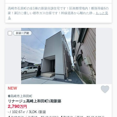
高崎市石原町の全1棟の新築分譲住宅です！区画整理地内！断熱等級6の
家！家計に優しい都市ガス仕様です！幹線道路から離れた静...
もっと見
る
新築一戸建
NEW
高崎市上和田町
リナージュ高崎上和田町1期新築
2,790
万円
- / 102.67㎡ / 3LDK /新築