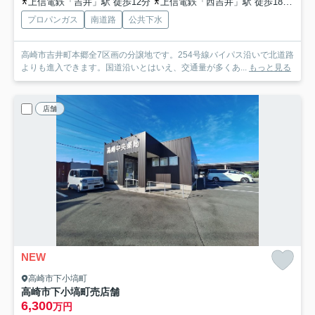
上信電鉄「吉井」駅 徒歩12分
上信電鉄「西吉井」駅 徒歩18分
上
プロパンガス
南道路
公共下水
高崎市吉井町本郷全7区画の分譲地です。254号線バイパス沿いで北道路
よりも進入できます。国道沿いとはいえ、交通量が多くあ...
もっと見る
店舗
NEW
高崎市下小塙町
高崎市下小塙町売店舗
6,300
万円