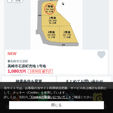
売地
NEW
高崎市石原町
高崎市石原町売地 1号地
1,080
万円
3月30日 値下げ
- / 224.50㎡ / -
検索条件を変更
まとめてお問い合わせ
上信電鉄「南高崎」駅 徒歩29分
高崎線「高崎」駅 徒歩31分
上信
当サイトでは、お客様の当サイト利用状況把握、サービス向上検討を目的と
都市ガス
公共下水
して、クッキー（Cookie）を使用しています。
詳しくは、当社の
「Cookieの取扱いについて」
をご確認ください。
石原町4区画の新規分譲地の角地（1号地）の物件です。 片岡小学校ま
閉じる
で徒歩11分 片岡中学校まで徒歩19分と通学も安心で...
もっと見る
来店予約
物件検索
LINEする
電話する