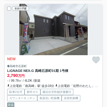
新築一戸建
NEW
高崎市石原町
LiGNAGE NEX-G 高崎石原町01期 1号棟
2,790
万円
- / 99.78㎡ / 4LDK /新築
上信電鉄「南高崎」駅 徒歩18分
上信電鉄「佐野のわたし」駅 徒歩24分
駐車2台可
都市ガス
建設住宅性能評価書付
カウンターキッチン
食器洗い乾燥機
浴室乾燥機
新築