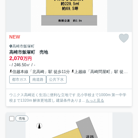
NEW
高崎市飯塚町
高崎市飯塚町 売地
2,070
万円
- / 246.50㎡ / -
信越本線「北高崎」駅 徒歩11分
上越線「高崎問屋町」駅 徒歩23分
都市ガス
南道路
公共下水
ウニクス高崎近く生活に便利な立地です 北小学校まで1000m 第一中学
校まで1320m 解体更地渡し 建築条件ありま...
もっと見る
売地