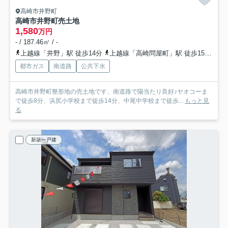
高崎市井野町
高崎市井野町売土地
1,580
万円
- / 187.46㎡ / -
上越線「井野」駅 徒歩14分
上越線「高崎問屋町」駅 徒歩15分
信
都市ガス
南道路
公共下水
高崎市井野町整形地の売土地です、南道路で陽当たり良好♪ヤオコーま
で徒歩8分、浜尻小学校まで徒歩14分、中尾中学校まで徒歩...
もっと見
る
新築一戸建