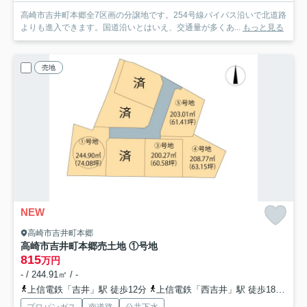
高崎市吉井町本郷全7区画の分譲地です。254号線バイパス沿いで北道路
よりも進入できます。国道沿いとはいえ、交通量が多くあ...
もっと見る
売地
NEW
高崎市吉井町本郷
高崎市吉井町本郷売土地 ①号地
815
万円
- / 244.91㎡ / -
上信電鉄「吉井」駅 徒歩12分
上信電鉄「西吉井」駅 徒歩18分
上
プロパンガス
南道路
公共下水