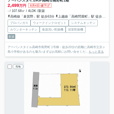
アーバンスタイルKIP高崎市島野町1期
2,499
万円
8月4日 値下げ
- / 107.68㎡ / 4LDK /新築
高崎線「倉賀野」駅 徒歩63分
上越線「高崎問屋町」駅 徒歩74分
プロパンガス
ウォークインクロゼット
システムキッチン
カウンターキッチン
食器洗い乾燥機
浴室乾燥機
新築
アーバンスタイル高崎市島野町 1号棟：徒歩20分の距離に高崎市立京ヶ
島小学校があるのも魅力♪まずはお気軽にお問い合せくだ...
もっと見る
売地