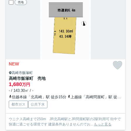
売地
NEW
高崎市飯塚町
高崎市飯塚町 売地
1,680
万円
- / 143.30㎡ / -
信越本線「北高崎」駅 徒歩15分
上越線「高崎問屋町」駅 徒歩19分
都市ガス
公共下水
ウニクス高崎まで250m JR北高崎駅とJR問屋町駅の2駅利用可 街中で
快適に過ごせる環境です 建築条件ありませんのでお...
もっと見る