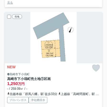
見る
売地
NEW
高崎市下小塙町
高崎市下小塙町売土地
①区画
1,250
万円
- / 259.09㎡ / -
信越本線「群馬八幡」駅 徒歩33分
上越線「高崎問屋町」駅 徒歩56分
プロパンガス
浄化槽排水