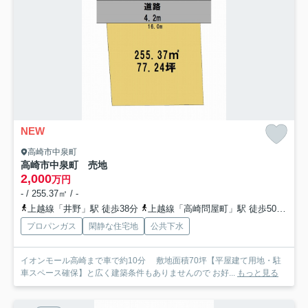
NEW
高崎市中泉町
高崎市中泉町 売地
2,000
万円
- / 255.37㎡ / -
上越線「井野」駅 徒歩38分
上越線「高崎問屋町」駅 徒歩50分
信
プロパンガス
閑静な住宅地
公共下水
イオンモール高崎まで車で約10分 敷地面積70坪【平屋建て用地・駐
車スペース確保】と広く建築条件もありませんので お好...
もっと見る