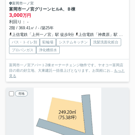
富岡市一ノ宮
富岡市一ノ宮グリーンヒルA、Ｂ棟
3,000
万円
利回り： -
2階 / 369.41㎡ / - /築25年
上信電鉄「上州一ノ宮」駅 徒歩9分
上信電鉄「神農原」駅 徒歩26分
バス・トイレ別
駐輪場
システムキッチン
洗髪洗面化粧台
プロパンガス
浄化槽排水
富岡市一ノ宮アパート2棟オーナーチェンジ物件です。ヤオコー富岡店
目の前の好立地、大東建託一括借上げとなります。お気軽にお...
もっと
見る
売地