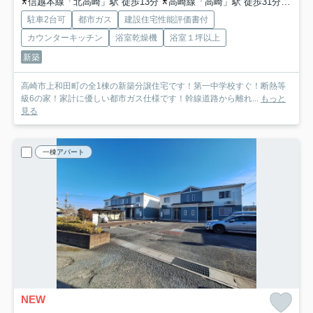
信越本線「北高崎」駅 徒歩13分
高崎線「高崎」駅 徒歩31分
上越
駐車2台可
都市ガス
建設住宅性能評価書付
カウンターキッチン
浴室乾燥機
浴室１坪以上
新築
高崎市上和田町の全1棟の新築分譲住宅です！第一中学校すぐ！断熱等
級6の家！家計に優しい都市ガス仕様です！幹線道路から離れ...
もっと
見る
一棟アパート
NEW