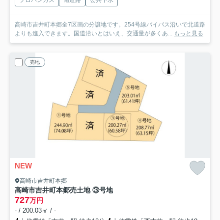
高崎市吉井町本郷全7区画の分譲地です。254号線バイパス沿いで北道路
よりも進入できます。国道沿いとはいえ、交通量が多くあ...
もっと見る
売地
NEW
高崎市吉井町本郷
高崎市吉井町本郷売土地 ③号地
727
万円
- / 200.03㎡ / -