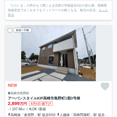
「ただいま」の声がもう聞こえる北部小学校徒歩3分の安心感、高崎環
状線至近でオンもオフもフットワークが軽くなる、毎日の生活...
もっと
見る
新築一戸建
NEW
高崎市島野町
アーバンスタイルKIP高崎市島野町1期
3号棟
2,899
万円
8月4日 値下げ
- / 107.68㎡ / 4LDK /新築
高崎線「倉賀野」駅 徒歩63分
上越線「高崎問屋町」駅 徒歩74分