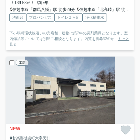
- / 139.53㎡ / - /築7年
信越本線「群馬八幡」駅 徒歩29分
信越本線「北高崎」駅 徒歩43分
洗面台
プロパンガス
トイレ２ヶ所
浄化槽排水
下小塙町環状線沿いの売店舗、建物は築7年の調剤薬局となります。室
内備品等については別途ご相談となります。内覧を御希望のか...
もっと
見る
工場
NEW
甘楽郡甘楽町大字天引