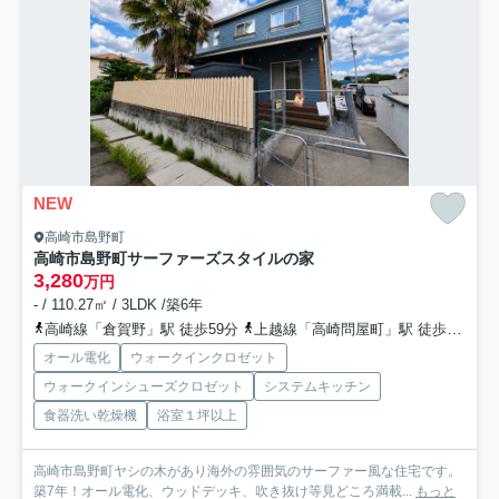
NEW
高崎市島野町
高崎市島野町サーファーズスタイルの家
3,280
万円
- / 110.27㎡ / 3LDK /築6年
高崎線「倉賀野」駅 徒歩59分
上越線「高崎問屋町」駅 徒歩67分
オール電化
ウォークインクロゼット
ウォークインシューズクロゼット
システムキッチン
食器洗い乾燥機
浴室１坪以上
高崎市島野町ヤシの木があり海外の雰囲気のサーファー風な住宅です。
築7年！オール電化、ウッドデッキ、吹き抜け等見どころ満載...
もっと