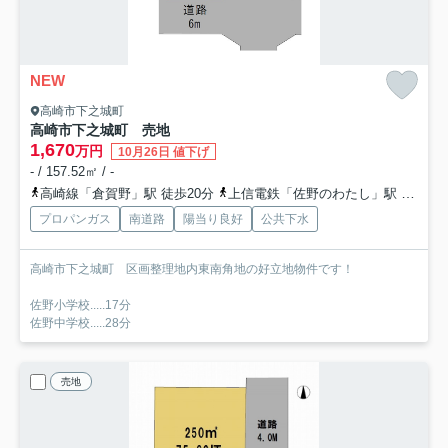
NEW
高崎市下之城町
高崎市下之城町 売地
1,670
万円
10月26日 値下げ
- / 157.52㎡ / -
高崎線「倉賀野」駅 徒歩20分
上信電鉄「佐野のわたし」駅 徒歩24分
プロパンガス
南道路
陽当り良好
公共下水
高崎市下之城町 区画整理地内東南角地の好立地物件です！
佐野小学校.....17分
佐野中学校.....28分
売地