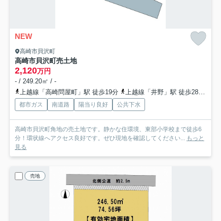
NEW
高崎市貝沢町
高崎市貝沢町売土地
2,120
万円
- / 249.20㎡ / -
上越線「高崎問屋町」駅 徒歩19分
上越線「井野」駅 徒歩28分
信
都市ガス
南道路
陽当り良好
公共下水
高崎市貝沢町角地の売土地です。静かな住環境、東部小学校まで徒歩6
分！環状線へアクセス良好です。ぜひ現地を確認してください...
もっと
見る
売地