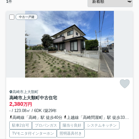
1
件
中古一戸建
高崎市上大類町
高崎市上大類町中古住宅
2,380
万円
- / 123.08㎡ / 6DK /築29年
高崎線「高崎」駅 徒歩40分
上越線「高崎問屋町」駅 徒歩33分
信
駐車2台可
プロパンガス
陽当り良好
システムキッチン
TVモニタ付インターホン
照明器具付き