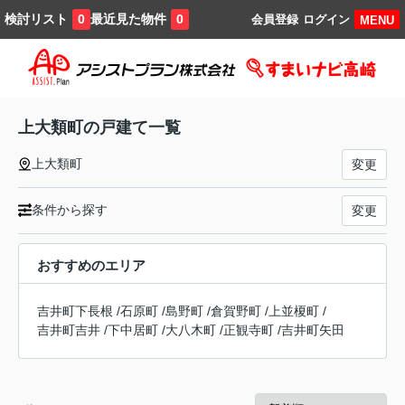
検討リスト
最近見た物件
0
0
会員登録
ログイン
MENU
上大類町の戸建て一覧
上大類町
変更
条件から探す
変更
おすすめのエリア
吉井町下長根
/
石原町
/
島野町
/
倉賀野町
/
上並榎町
/
吉井町吉井
/
下中居町
/
大八木町
/
正観寺町
/
吉井町矢田