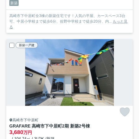
新築
高崎市下中居町全3棟の新築住宅です！人気の平屋、カースペース3台
可、中居小学校まで徒歩6分、佐野中学校まで徒歩20分、内...
もっと見
る
新築一戸建
高崎市下中居町
GRAFARE 高崎市下中居町2期 新築2号棟
3,680
万円
- / 104.74㎡ / 3LDK /新築