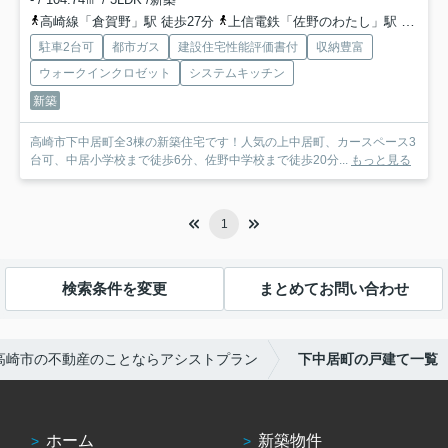
高崎線「倉賀野」駅 徒歩27分
上信電鉄「佐野のわたし」駅 徒歩39分
駐車2台可
都市ガス
建設住宅性能評価書付
収納豊富
ウォークインクロゼット
システムキッチン
新築
高崎市下中居町全3棟の新築住宅です！人気の上中居町、カースペース3
台可、中居小学校まで徒歩6分、佐野中学校まで徒歩20分...
もっと見る
1
検索条件を変更
まとめてお問い合わせ
高崎市の不動産のことならアシストプラン
下中居町の戸建て一覧
ホーム
新築物件