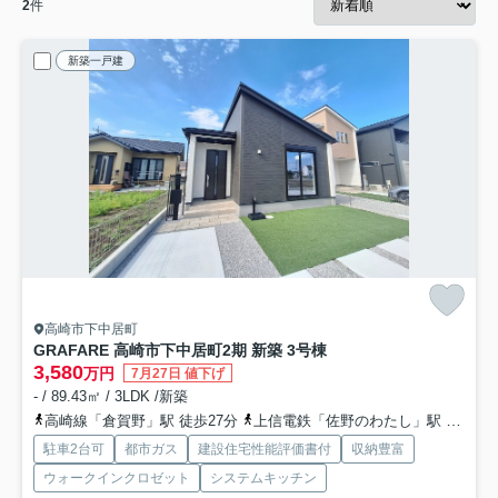
2
件
新築一戸建
高崎市下中居町
GRAFARE 高崎市下中居町2期 新築 3号棟
3,580
万円
7月27日 値下げ
- / 89.43㎡ / 3LDK /新築
高崎線「倉賀野」駅 徒歩27分
上信電鉄「佐野のわたし」駅 徒歩39分
駐車2台可
都市ガス
建設住宅性能評価書付
収納豊富
ウォークインクロゼット
システムキッチン