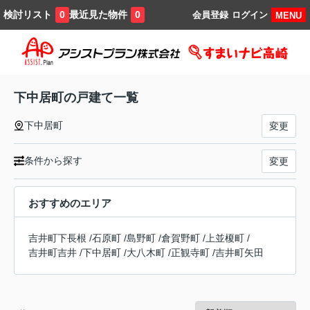
検討リスト
最近見た物件
0
0
会員登録
ログイン
MENU
下中居町の戸建て一覧
下中居町
変更
条件から探す
変更
おすすめのエリア
吉井町下長根
/
石原町
/
島野町
/
倉賀野町
/
上並榎町
/
吉井町吉井
/
下中居町
/
大八木町
/
正観寺町
/
吉井町矢田